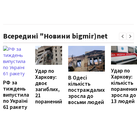
Всередині "Новини bigmir)net
Удар по
Удар по
Харкову:
Харкову:
В Одесі
РФ за
кількість
двоє
кількість
тиждень
поранени
загиблих,
постраждалих
випустила
зросла до
21
зросла до
по Україні
13 людей
поранений
восьми людей
61 ракету