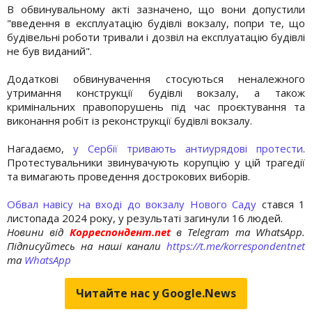
В обвинувальному акті зазначено, що вони допустили
"введення в експлуатацію будівлі вокзалу, попри те, що
будівельні роботи тривали і дозвіл на експлуатацію будівлі
не був виданий".
Додаткові обвинувачення стосуються неналежного
утримання конструкції будівлі вокзалу, а також
кримінальних правопорушень під час проєктування та
виконання робіт із реконструкції будівлі вокзалу.
Нагадаємо,
у Сербії тривають антиурядові протести
.
Протестувальники звинувачують корупцію у цій трагедії
та вимагають проведення дострокових виборів.
Обвал навісу на вході до вокзалу Нового Саду
стався 1
листопада 2024 року, у результаті загинули 16 людей.
Новини від
Корреспондент.net
в Telegram та WhatsApp.
Підписуйтесь на наші канали
https://t.me/korrespondentnet
та
WhatsApp
Читайте нас у Google.News