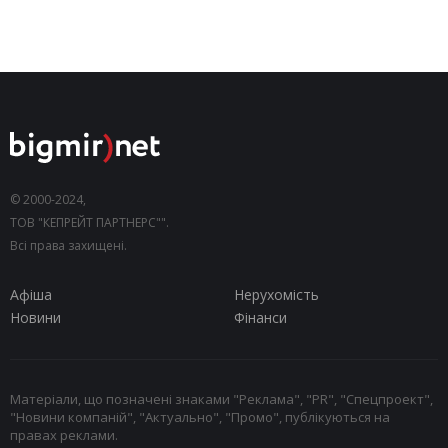
© 2000-2024,
ТОВ "КЕПРЕЙТ ПАРТНЕРС"".
Всі права захищені.
Афіша
Нерухомість
Новини
Фінанси
Матеріали, що позначені знаками "Реклама", "PR", "Спецпроект",
"Новини компаній", "Актуально", "Промо", публікуються на
правах реклами.