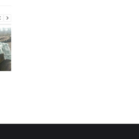
Підсумки 05.08: Удар по
В Італії дві доби шу
Києву і брак
викинутий лотерейн
антибалістики
білет з виграшем у
мільйон