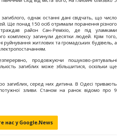
загиблого, однак останні дані свідчать, що число
й. Ще понад 150 осіб отримали поранення різного
страждав район Сан-Реміхіо, де під уламками
го комплексу загинули десятки людей. Крім того,
і руйнування житлових та громадських будівель, а
 електропостачанням.
зперервно, продовжуючи пошуково-рятувальні
ількість загиблих може збільшитися, оскільки ще
еро загиблих, серед них дитина. В Одесі тривають
 потужної зливи. Станом на ранок відомо про 9
е нас у Google.News