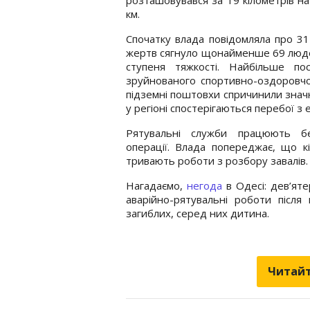
км.
Спочатку влада повідомляла про 31 
жертв сягнуло щонайменше 69 люде
ступеня тяжкості. Найбільше по
зруйнованого спортивно-оздоровчо
підземні поштовхи спричинили значн
у регіоні спостерігаються перебої з
Рятувальні служби працюють бе
операції. Влада попереджає, що к
тривають роботи з розбору завалів.
Нагадаємо,
негода
в Одесі: дев’ят
аварійно-рятувальні роботи після
загиблих, серед них дитина.
Читайт