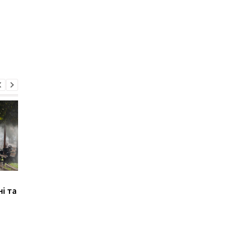
Трамп відмовився
НАБУ і САП повідоми
ні та
передати Україні
про нову підозру
додаткові ракети
Стефанішиній: ВАКС
Patriot після прохання
обирає запобіжний
Зеленського
захід