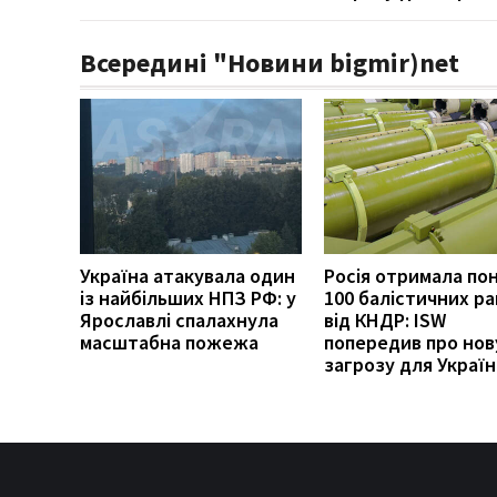
Всередині "Новини bigmir)net
Україна атакувала один
Росія отримала по
із найбільших НПЗ РФ: у
100 балістичних р
Ярославлі спалахнула
від КНДР: ISW
масштабна пожежа
попередив про нов
загрозу для Украї