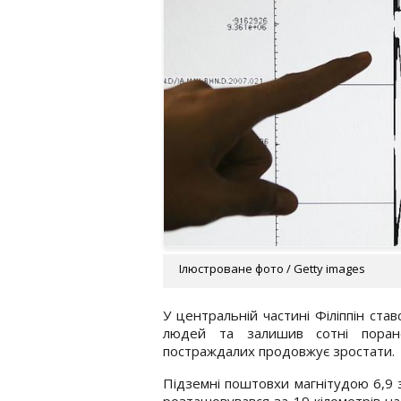
Ілюстроване фото / Getty images
У центральній частині Філіппін ста
людей та залишив сотні поран
постраждалих продовжує зростати.
Підземні поштовхи магнітудою 6,9 з
розташовувався за 19 кілометрів на 