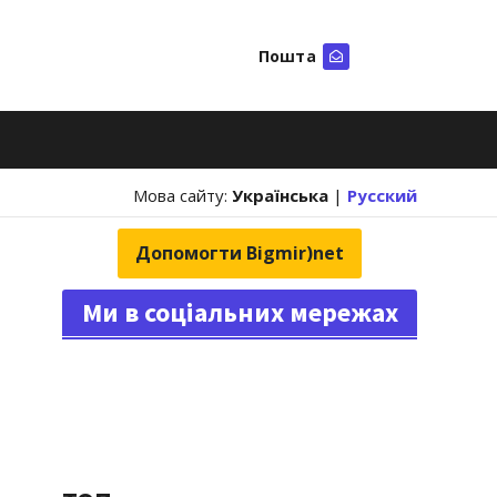
Пошта
Шукати
Мова сайту:
Українська
|
Русский
Допомогти Bigmir)net
Ми в соціальних мережах