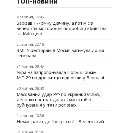
ТОП-новини
4 серпня, 16:45
Зарізав 17-річну дівчину, а потім сів
вечеряти: моторошні подробиці вбивства
на Київщині
2 серпня, 22:18
ЗМІ: У ресторані в Москві загинула дочка
генерала
31 липня, 09:45
Україна запропонувала Польщі обмін
МіГ-29 на дрони: що відповіли у Варшаві
30 липня, 08:40
Масований удар РФ по Україні: загиблі,
десятки постраждалих і масштабні
руйнування у п'яти регіонах
1 серпня, 10:36
Немає ракет до "петріотів" - Зеленський
31 липня, 01:36