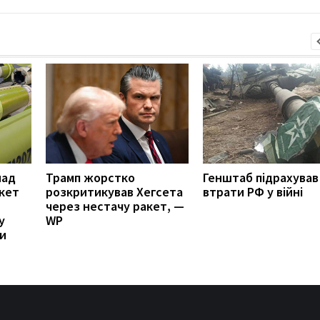
над
Трамп жорстко
Генштаб підрахував
акет
розкритикував Хегсета
втрати РФ у війні
через нестачу ракет, —
у
WP
ни