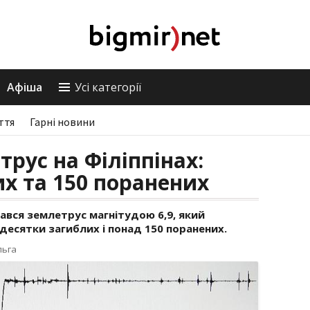
Афіша
Усі категорії
ття
Гарні новини
рус на Філіппінах:
их та 150 поранених
тався землетрус магнітудою 6,9, який
десятки загиблих і понад 150 поранених.
льга