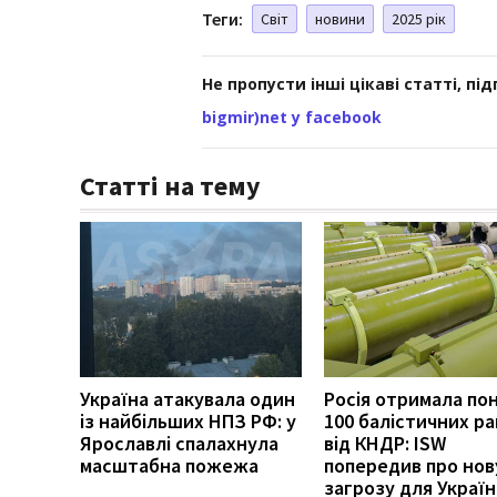
Теги:
Світ
новини
2025 рік
Не пропусти інші цікаві статті, пі
bigmir)net у facebook
Статті на тему
Україна атакувала один
Росія отримала по
із найбільших НПЗ РФ: у
100 балістичних р
Ярославлі спалахнула
від КНДР: ISW
масштабна пожежа
попередив про нов
загрозу для Украї