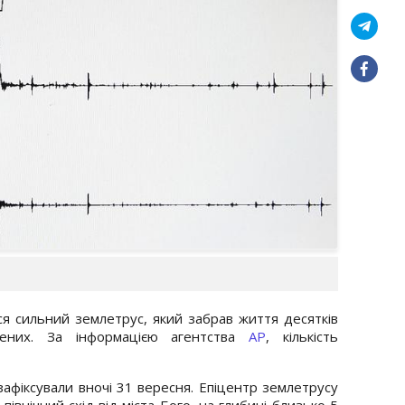
вся сильний землетрус, який забрав життя десятків
ених. За інформацією агентства
AP
, кількість
афіксували вночі 31 вересня. Епіцентр землетрусу
північний схід від міста Бого, на глибині близько 5