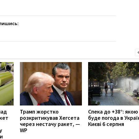
дпишись:
над
Трамп жорстко
Спека до +38°: якою
акет
розкритикував Хегсета
буде погода в Украї
через нестачу ракет, —
Києві 6 серпня
у
WP
ни