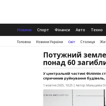
Новини
Спорт
Фінанси
Авто
Техно
Головна
Новини України
Світ
Столиця
Жи
Потужний землет
понад 60 загибл
У центральній частині Філіппін с
спричинив руйнування будівель, 
1 жовтня 2025, 10:25
|
Автор: Мальцева О