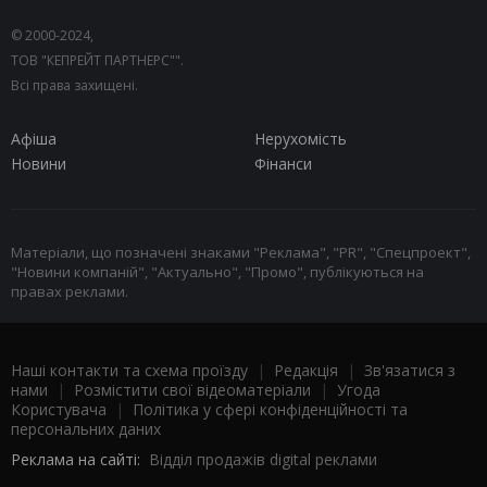
© 2000-2024,
ТОВ "КЕПРЕЙТ ПАРТНЕРС"".
Всі права захищені.
Афіша
Нерухомість
Новини
Фінанси
Матеріали, що позначені знаками "Реклама", "PR", "Спецпроект",
"Новини компаній", "Актуально", "Промо", публікуються на
правах реклами.
Наші контакти та схема проїзду
|
Редакція
|
Зв'язатися з
нами
|
Розмістити свої відеоматеріали
|
Угода
Користувача
|
Політика у сфері конфіденційності та
персональних даних
Реклама на сайті:
Відділ продажів digital реклами