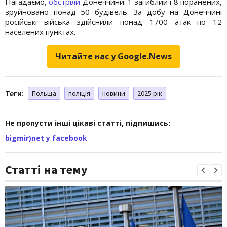
Нагадаємо,
обстріли
Донеччини: 1 загиблий і 8 поранених,
зруйновано понад 50 будівель. За добу на Донеччині
російські війська здійснили понад 1700 атак по 12
населених пунктах.
Читайте нас у Google.News
Теги:
Польща
поліція
новини
2025 рік
Не пропусти інші цікаві статті, підпишись:
bigmir)net у facebook
Статті на тему