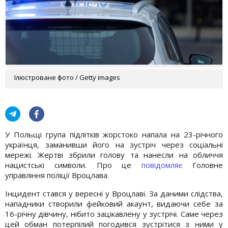
Ілюстроване фото / Getty images
У Польщі група підлітків жорстоко напала на 23-річного
українця, заманивши його на зустріч через соціальні
мережі. Жертві збрили голову та нанесли на обличчя
нацистські символи. Про це
повідомляє
Головне
управління поліції Вроцлава.
Інцидент стався у вересні у Вроцлаві. За даними слідства,
нападники створили фейковий акаунт, видаючи себе за
16-річну дівчину, нібито зацікавлену у зустрічі. Саме через
цей обман потерпілий погодився зустрітися з ними у