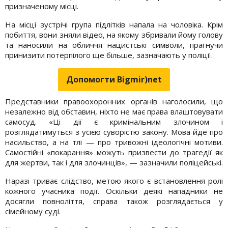
призначеному місці.
На місці зустрічі група підлітків напала на чоловіка. Крім
побиття, вони зняли відео, на якому збривали йому голову
та наносили на обличчя нацистські символи, прагнучи
принизити потерпілого ще більше, зазначають у поліції.
Допомогти Bigmir)net
Представники правоохоронних органів наголосили, що
незалежно від обставин, ніхто не має права влаштовувати
самосуд. «Ці дії є кримінальним злочином і
розглядатимуться з усією суворістю закону. Мова йде про
насильство, а на тлі — про тривожні ідеологічні мотиви.
Самостійні «покарання» можуть призвести до трагедії як
для жертви, так і для злочинців», — зазначили поліцейські.
Наразі триває слідство, метою якого є встановлення ролі
кожного учасника події. Оскільки деякі нападники не
досягли повноліття, справа також розглядається у
сімейному суді.