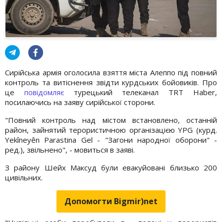
Сирійська армія оголосила взяття міста Алеппо під повний
контроль та витіснення звідти курдських бойовиків. Про
це
повідомляє
турецький телеканал TRT Haber,
посилаючись на заяву сирійської сторони.
"Повний контроль над містом встановлено, останній
район, зайнятий терористичною організацією YPG (курд.
Yekîneyên Parastina Gel - "Загони народної оборони" -
ред.), звільнено", - мовиться в заяві.
З району Шейх Максуд були евакуйовані близько 200
цивільних.
Допомогти Bigmir)net