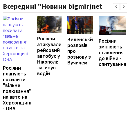
Всередині "Новини bigmir)net
Росіяни
Зеленськй
Росіяни
атакували
розповів
змінюють
рейсовий
про
ставлення
автобус у
розмову з
до війни -
Нікополі:
Вучичем
опитування
загинув
Росіяни
водій
планують
посилити
"вільне
полювання"
на авто на
Херсонщині
- ОВА