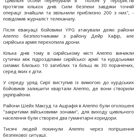
"Цивільні особи перебували в полоні у терористів
протягом кількох днів. Сили безпеки завдяки точній
операції знайшли та звільнили приблизно 200 з них", -
повідомив журналіст телеканалу.
Після евакуації бойовики YPG атакували деякі райони
Алеппо безпілотниками з району Дейр Хафір, але
сирійська армія перехопила дрони.
Кілька днів тому в сирійському місті Алеппо виникли
сутички між підрозділами сирійської армії та курдськими
силами: близько 10 загиблих та більш як 30 поранених,
серед яких є діти.
У середу уряд Сирії виступив із вимогою до курдських
бойовиків залишити квартали Алеппо, де вони створили
укріпрайони.
Райони Шейх Максуд та Ашрафія в Алеппо були оголошені
"закритими військовими зонами", для виходу цивільного
населення були створені два гуманітарні коридори.
Тисячі людей покинули Алеппо через погіршення
безпекової ситуації.