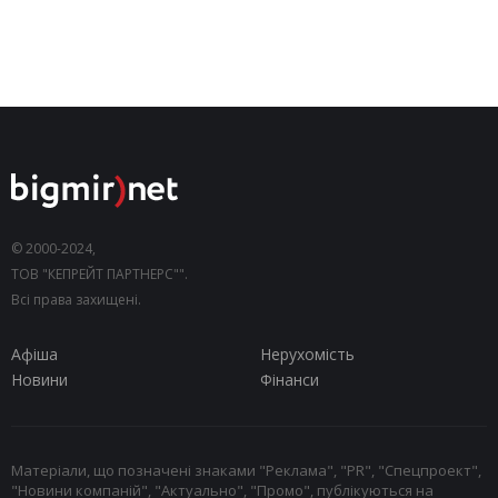
© 2000-2024,
ТОВ "КЕПРЕЙТ ПАРТНЕРС"".
Всі права захищені.
Афіша
Нерухомість
Новини
Фінанси
Матеріали, що позначені знаками "Реклама", "PR", "Спецпроект",
"Новини компаній", "Актуально", "Промо", публікуються на