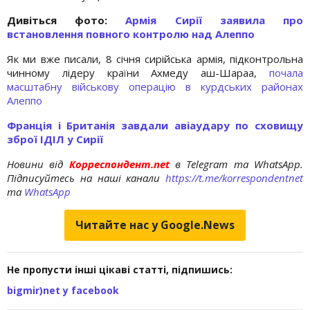
Дивіться фото:
Армія Сирії заявила про
встановлення повного контролю над Алеппо
Як ми вже писали, 8 січня сирійська армія, підконтрольна
чинному лідеру країни Ахмеду аш-Шараа,
почала
масштабну військову операцію в курдських районах
Алеппо
Франція і Британія завдали авіаудару по сховищу
зброї ІДІЛ у Сирії
Новини від
Корреспондент.net
в Telegram та WhatsApp.
Підписуйтесь на наші канали
https://t.me/korrespondentnet
та
WhatsApp
Читайте нас у Google.News
Не пропусти інші цікаві статті, підпишись:
bigmir)net у facebook