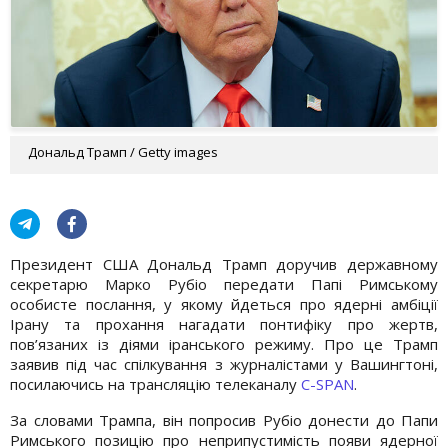
Дональд Трамп / Getty images
Президент США Дональд Трамп доручив державному
секретарю Марко Рубіо передати Папі Римському
особисте послання, у якому йдеться про ядерні амбіції
Ірану та прохання нагадати понтифіку про жертв,
пов’язаних із діями іранського режиму. Про це Трамп
заявив під час спілкування з журналістами у Вашингтоні,
посилаючись на трансляцію телеканалу
C-SPAN
.
За словами Трампа, він попросив Рубіо донести до Папи
Римського позицію про неприпустимість появи ядерної