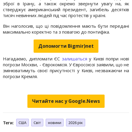
зброї в Ірану, а також окремо звернути увагу на, як
стверджує американський президент, загибель десятків
тисяч невинних людей під час протестів у країні.
Він наголосив, що ці повідомлення мають бути передані
максимально коректно та з повагою до понтифіка.
Допомогти Bigmir)net
Нагадаємо, дипломати ЄС
залишаться
у Києві попри нові
погрози Москви, - Єврокомісія. У Євросоюзі заявили, що не
змінюватимуть своєї присутності у Києві, незважаючи на
погрози Кремля.
Читайте нас у Google.News
Теги:
США
Світ
новини
2026 рік