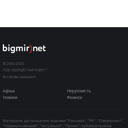
© 2000-2024,
ТОВ "КЕПРЕЙТ ПАРТНЕРС"".
Всі права захищені.
Афіша
Нерухомість
Новини
Фінанси
Матеріали, що позначені знаками "Реклама", "PR", "Спецпроект",
"Новини компаній", "Актуально", "Промо", публікуються на