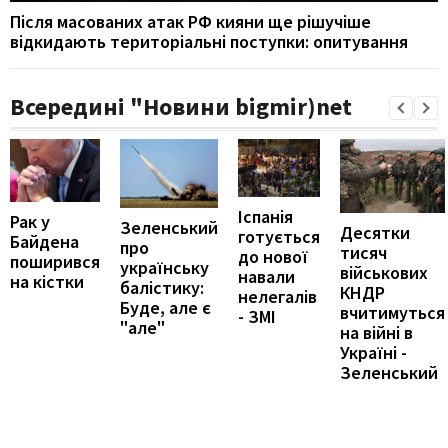
Після масованих атак РФ кияни ще рішучіше
відкидають територіальні поступки: опитування
Всередині "Новини bigmir)net
Іспанія
Рак у
Зеленський
Десятки
готується
Байдена
про
тисяч
до нової
поширився
українську
військових
навали
на кістки
балістику:
КНДР
нелегалів
Буде, але є
вчитимуться
- ЗМІ
"але"
на війні в
Україні -
Зеленський