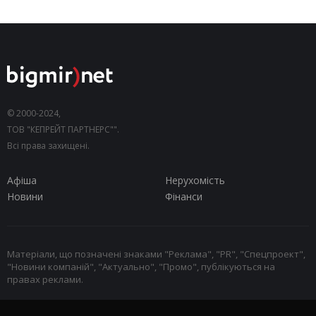
© 2000-2024,
ТОВ "КЕПРЕЙТ ПАРТНЕРС"".
Всі права захищені.
Афіша
Нерухомість
Новини
Фінанси
Матеріали, що позначені знаками "Реклама", "PR", "Спецпроект",
"Новини компаній", "Актуально", "Промо", публікуються на
правах реклами.