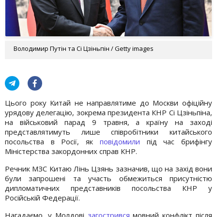
Володимир Путін та Сі Цзіньпін / Getty images
Цього року Китай не направлятиме до Москви офіційну
урядову делегацію, зокрема президента КНР Сі Цзіньпіна,
на військовий парад 9 травня, а країну на заході
представлятимуть лише співробітники китайського
посольства в Росії, як
повідомили
під час брифінгу
Міністерства закордонних справ КНР.
Речник МЗС Китаю Лінь Цзянь зазначив, що на захід вони
були запрошені та участь обмежиться присутністю
дипломатичних представників посольства КНР у
Російській Федерації.
Нагадаємо, у Молдові
загострився
мовний конфлікт після