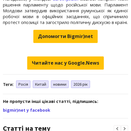
рішення парламенту щодо російської мови. Парламент
Молдови затвердив використання румунської як єдиної
робочої мови в офіційних засіданнях, що спричинило
протест опозиції та загострило політичну дискусію в країні.
Допомогти Bigmir)net
Читайте нас у Google.News
Теги:
Росія
Китай
новини
2026 рік
Не пропусти інші цікаві статті, підпишись:
bigmir)net у facebook
Статті на тему