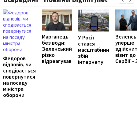
Марганець
Зеленсь
У Росії
без води:
уперше
стався
Зеленський
здійсни
масштабний
різко
візит до
збій
Федоров
відреагував
Сербії - 
інтернету
відповів, чи
сподівається
повернутися
на посаду
міністра
оборони