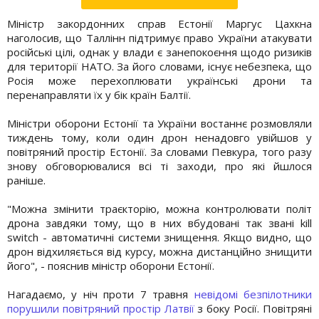
Міністр закордонних справ Естонії Маргус Цахкна
наголосив, що Таллінн підтримує право України атакувати
російські цілі, однак у влади є занепокоєння щодо ризиків
для території НАТО. За його словами, існує небезпека, що
Росія може перехоплювати українські дрони та
перенаправляти їх у бік країн Балтії.
Міністри оборони Естонії та України востаннє розмовляли
тиждень тому, коли один дрон ненадовго увійшов у
повітряний простір Естонії. За словами Певкура, того разу
знову обговорювалися всі ті заходи, про які йшлося
раніше.
"Можна змінити траєкторію, можна контролювати політ
дрона завдяки тому, що в них вбудовані так звані kill
switch - автоматичні системи знищення. Якщо видно, що
дрон відхиляється від курсу, можна дистанційно знищити
його", - пояснив міністр оборони Естонії.
Нагадаємо, у ніч проти 7 травня
невідомі безпілотники
порушили повітряний простір Латвії
з боку Росії. Повітряні