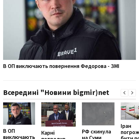
В ОП виключають повернення Федорова - ЗМІ
Всередині "Новини bigmir)net
Іран
В ОП
РФ скинула
погро
Карні
виключають
на Суми
бити п
потролив