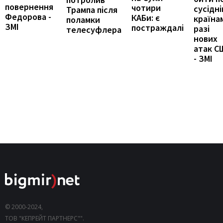
повернення
чотири
сусідні
Трампа після
Федорова -
КАБи: є
країна
поламки
ЗМІ
постраждалі
разі
телесуфлера
нових
атак С
- ЗМІ
© 2000-2024,
ТОВ "КЕПРЕЙТ ПАРТНЕРС"".