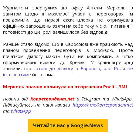
Журналісти звернулися до офісу Ангели Меркель із
запитом щодо її можливої участі в переговорах. Їм
повідомили, що наразі ексканцлерка не отримувала
офіційних запрошень взяти на себе таку місію, і питання її
готовності до цієї ролі залишилося без відповіді.
Раніше стало відомо, що в Євросоюзі вже працюють над
планом проведення переговорів із Москвою. Проте
початком діалогу мають бути не компроміси, а чітко
сформульовані вимоги до Кремля. У країні-агресорці
заявили, що
готові до діалогу з Європою, але Росія не
ініціюватиме
його сама.
Меркель значно вплинула на вторгнення Росії - ЗМІ
Новини від
Корреспондент.net
в Telegram та WhatsApp.
Підписуйтесь на наші канали
https://t.me/korrespondentnet
та
WhatsApp
Читайте нас у Google.News