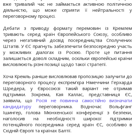
вже тривалий час не займається активною політичною
діяльністю, що може сприяти її нейтральності у
переговорному процесі.
Дебати з приводу формату перемовин із Кремлем
тривають серед країн Європейського Союзу, особливо
через негативний досвід посередництва Сполучених
Штатів. У ЄС прагнуть забезпечити безпосередню участь
у можливих діалогах із Росією. Проте це питання
залишається доволі складним, оскільки європейські країни
висловлюють різні позиції щодо такої стратегії.
Хоча Кремль раніше висловлював пропозицію залучити до
переговорного процесу експрем’єра Німеччини Герхарда
Шредера, у Євросоюзі такий варіант не отримав
підтримки. Зокрема, Кая Каллас, представниця ЄС,
заявила, що
Росія не повинна самостійно визначати
кандидатуру
переговорника. Водночас Вольфганг
Ішингер, голова Мюнхенської конференції з безпеки,
наголосив на необхідності широкої підтримки
потенційного посередника серед країн ЄС, особливо в
Східній Європі та країнах Балтії.