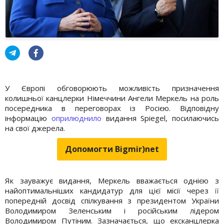
У Європі обговорюють можливість призначення
колишньої канцлерки Німеччини Ангели Меркель на роль
посередника в переговорах із Росією. Відповідну
інформацію
оприлюднило
видання Spiegel, посилаючись
на свої джерела.
Допомогти Bigmir)net
Як зауважує видання, Меркель вважається однією з
найоптимальніших кандидатур для цієї місії через її
попередній досвід спілкування з президентом України
Володимиром Зеленським і російським лідером
Володимиром Путіним. Зазначається, що ексканцлерка