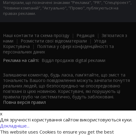
Матеріали, що позначені знаками "Реклама", "PR", "Спецпроект",
"Новини компаній", "Актуально", "Промо", публікуються на
правах реклами.
Наші контакти та схема проїзду
|
Редакція
|
Зв'язатися з
нами
|
Розмістити свої відеоматеріали
|
Угода
Користувача
|
Політика у сфері конфіденційності та
персональних даних
Реклама на сайті:
Відділ продажів digital реклами
Залишаючи коментар, будь ласка, пам'ятайте, що зміст та
тональність Вашого повідомлення можуть зачіпати почуття
реальних людей, що безпосередньо чи опосередковано
пов'язані із цією новиною. Користувачі, які порушують ці
правила грубо чи систематично, будуть заблоковані.
Повна версія правил
x
Для зручності користування сайтом використовуються куки.
Докладніше...
This website uses Cookies to ensure you get the best