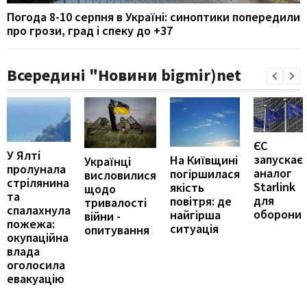
Погода 8-10 серпня в Україні: синоптики попередили
про грози, град і спеку до +37
Всередині "Новини bigmir)net
ЄС
У Ялті
запускає
На Київщині
Українці
пролунала
аналог
погіршилася
висловилися
стрілянина
Starlink
якість
щодо
та
для
повітря: де
тривалості
спалахнула
оборони
найгірша
війни -
пожежа:
ситуація
опитування
окупаційна
влада
оголосила
евакуацію