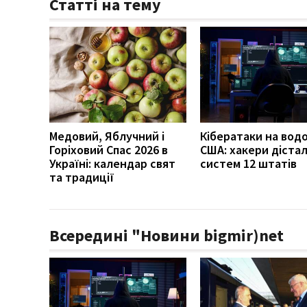
Статті на тему
Медовий, Яблучний і
Кібератаки на вод
Горіховий Спас 2026 в
США: хакери діста
Україні: календар свят
систем 12 штатів
та традиції
Всередині "Новини bigmir)net