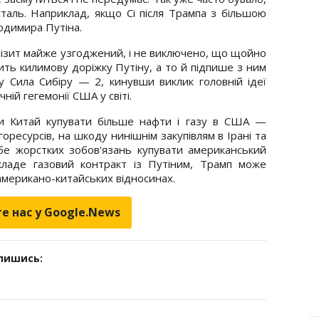
сталь. Наприклад, якщо Сі після Трампа з більшою
одимира Путіна.
ізит майже узгоджений, і не виключено, що щойно
ть килимову доріжку Путіну, а то й підпише з ним
у Сила Сибіру — 2, кинувши виклик головній ідеї
ій гегемонії США у світі.
и Китай купувати більше нафти і газу в США —
оресурсів, на шкоду нинішнім закупівлям в Ірані та
ебе жорстких зобов'язань купувати американський
кладе газовий контракт із Путіним, Трамп може
в американо-китайських відносинах.
е нас у Google.News
дпишись: