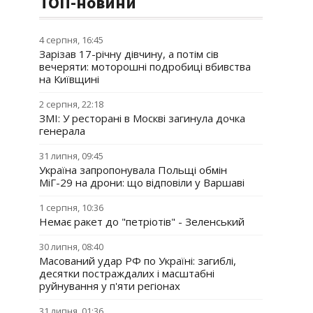
ТОП-новини
4 серпня, 16:45
Зарізав 17-річну дівчину, а потім сів
вечеряти: моторошні подробиці вбивства
на Київщині
2 серпня, 22:18
ЗМІ: У ресторані в Москві загинула дочка
генерала
31 липня, 09:45
Україна запропонувала Польщі обмін
МіГ-29 на дрони: що відповіли у Варшаві
1 серпня, 10:36
Немає ракет до "петріотів" - Зеленський
30 липня, 08:40
Масований удар РФ по Україні: загиблі,
десятки постраждалих і масштабні
руйнування у п'яти регіонах
31 липня, 01:36