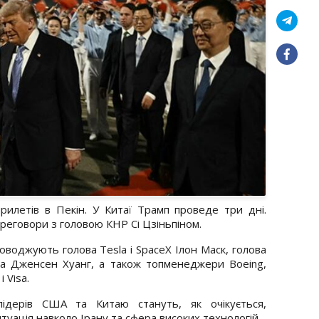
летів в Пекін. У Китаї Трамп проведе три дні.
реговори з головою КНР Сі Цзіньпіном.
роводжують голова Tesla і SpaceX Ілон Маск, голова
dia Дженсен Хуанг, а також топменеджери Boeing,
і Visa.
ідерів США та Китаю стануть, як очікується,
итуація навколо Ірану та сфера високих технологій.