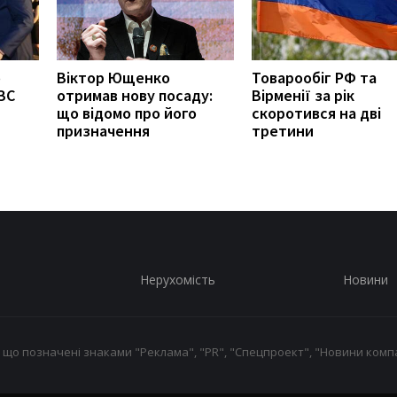
о
Віктор Ющенко
Товарообіг РФ та
ЗС
отримав нову посаду:
Вірменії за рік
що відомо про його
скоротився на дві
призначення
третини
Нерухомість
Новини
 що позначені знаками "Реклама", "PR", "Спецпроект", "Новини компа