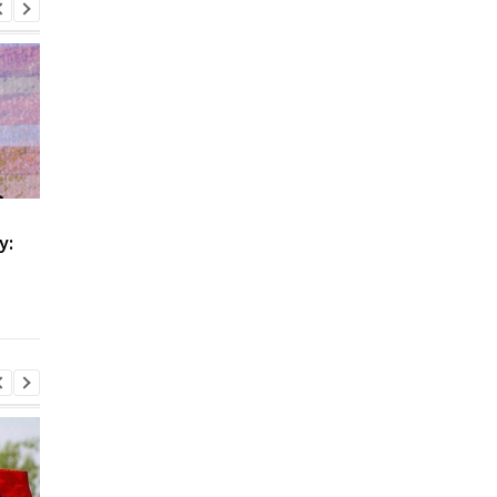
Товарообіг РФ та
На Закарпатті трив
у:
Вірменії за рік
масштабні обшуки
скоротився на дві
через незаконне
третини
списання
військовозобов'язан