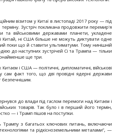
ійним візитом у Китаї в листопаді 2017 року — під
 терміну. Зустріч покликана продовжити перемир'я
и та військовими державами планети, укладене
 ні Китай, ні США більше не можуть диктувати одне
вий поки що й ставити ультиматуми. Тому нинішній
дією до наступних зустрічей Сі та Трампа — тільки
щонайменше ще три.
ж Китаєм і США — політичні, дипломатичні, військові
у сам факт того, що дві провідні ядерні держави
іт безпечнішим.
вернувся до влади під гаслом перемоги над Китаєм і
айських товарів. Так було і в перший його термін,
стко — і Трамп пішов на поступки.
ь Трампу з багатьох ключових питань, включаючи
ад технологіями та рідкісноземельними металами”, —