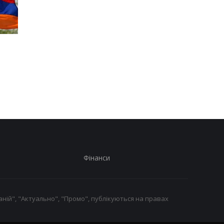
На Закарпатті тривають
Росія завдала удару 
масштабні обшуки
залізничному вокзал
через незаконне
Лозовій: є загиблі та
списання
важкопоранені
військовозобов'язаних
Фінанси
ній", "Актуально", "Промо", публікуються на правах