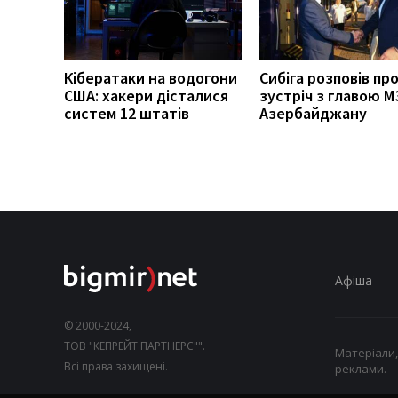
Кібератаки на водогони
Сибіга розповів пр
США: хакери дісталися
зустріч з главою М
систем 12 штатів
Азербайджану
Афіша
© 2000-2024,
ТОВ "КЕПРЕЙТ ПАРТНЕРС"".
Матеріали,
Всі права захищені.
реклами.