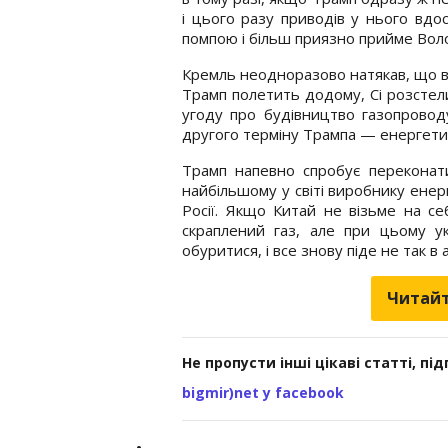
і цього разу приводів у нього вдо
помпою і більш приязно прийме Вол
Кремль неодноразово натякав, що в
Трамп полетить додому, Сі розстели
угоду про будівництво газопровод
другого терміну Трампа — енергетичн
Трамп напевно спробує переконат
найбільшому у світі виробнику енерг
Росії. Якщо Китай не візьме на с
скраплений газ, але при цьому у
обуритися, і все знову піде не так 
Читайт
Не пропусти інші цікаві статті, пі
bigmir)net у facebook