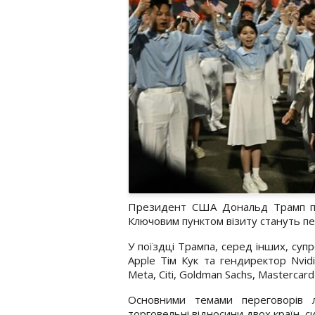
Президент США Дональд Трамп при
Ключовим пунктом візиту стануть пе
У поїздці Трампа, серед інших, суп
Apple Тім Кук та гендиректор Nvi
Meta, Citi, Goldman Sachs, Mastercard 
Основними темами переговорів л
торговельні відносини двох країн, с