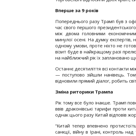
Вперше за 9 років
Попереднього разу Трамп був з офіц
час свого першого президентського
між двома головними економічним
минулої осені. На думку експертів,
одному умови, проте ніхто не гото
візит буде в найкращому разі прелю
на найближчий рік їх заплановано 
Останнє десятиліття всі контакти мі
— поступово зійшли нанівець. Том
відновили прямий діалог, робить св
Зміна риторики Трампа
Рік тому все було інакше. Трамп по
ввів драконівські тарифи проти кит
однак цього разу Китай відповів жор
“Китай тепер впевнено протистоїт
санкції, війну в Ірані, контроль н