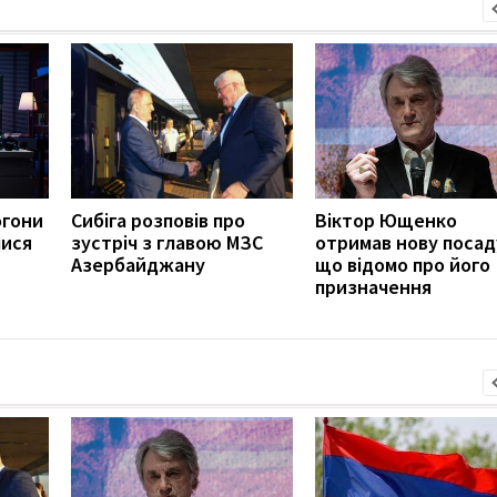
огони
Сибіга розповів про
Віктор Ющенко
лися
зустріч з главою МЗС
отримав нову посад
Азербайджану
що відомо про його
призначення