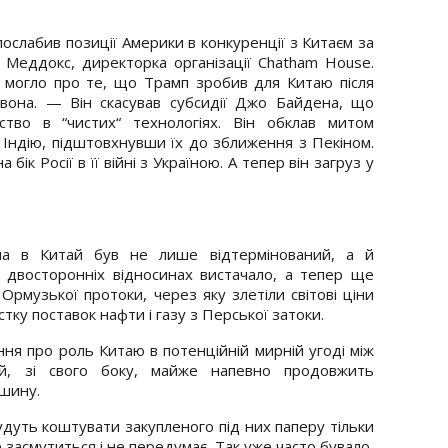
послабив позиції Америки в конкуренції з Китаєм за
 Меддокс, директорка організації Chatham House.
е могло про те, що Трамп зробив для Китаю після
вона. — Він скасував субсидії Джо Байдена, що
тво в “чистих“ технологіях. Він обклав митом
 Індію, підштовхнувши їх до зближення з Пекіном.
 бік Росії в її війні з Україною. А тепер він загруз у
мпа в Китай був не лише відтермінований, а й
у двосторонніх відносинах вистачало, а тепер ще
рмузької протоки, через яку злетіли світові ціни
тку поставок нафти і газу з Перської затоки.
ня про роль Китаю в потенційній мирній угоді між
ай, зі свого боку, майже напевно продовжить
ашину.
будуть коштувати закупленого під них паперу тільки
 засмутиться і не передумає. Так уже часто бувало,