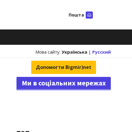
Пошта
Шукати
Мова сайту:
Українська
|
Русский
Допомогти Bigmir)net
Ми в соціальних мережах