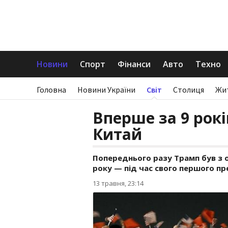
Новини
Спорт
Фінанси
Авто
Техно
Головна
Новини України
Світ
Столиця
Жи
Вперше за 9 рокі
Китай
Попереднього разу Трамп був з о
року — під час свого першого пр
13 травня, 23:14