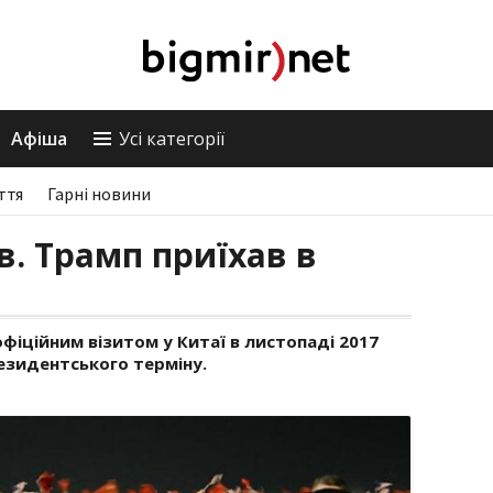
Афіша
Усі категорії
ття
Гарні новини
в. Трамп приїхав в
фіційним візитом у Китаї в листопаді 2017
езидентського терміну.