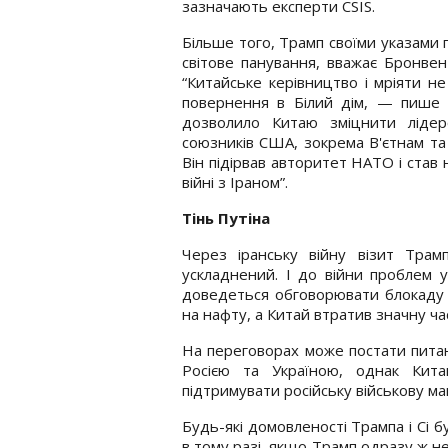
зазначають експерти CSIS.
Більше того, Трамп своїми указами 
світове панування, вважає Бронвен
“Китайське керівництво і мріяти н
повернення в Білий дім, — пише 
дозволило Китаю зміцнити лідерс
союзників США, зокрема В'єтнам та
Він підірвав авторитет НАТО і став на
війні з Іраном”.
Тінь Путіна
Через іранську війну візит Тра
ускладнений. І до війни проблем 
доведеться обговорювати блокаду О
на нафту, а Китай втратив значну час
На переговорах може постати питан
Росією та Україною, однак Кит
підтримувати російську військову м
Будь-які домовленості Трампа і Сі 
в тому разі, якщо Трамп одразу ж не