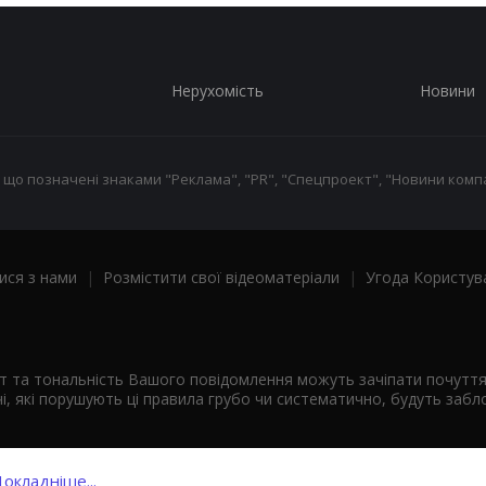
Нерухомість
Новини
 що позначені знаками "Реклама", "PR", "Спецпроект", "Новини компа
ися з нами
|
Розмістити свої відеоматеріали
|
Угода Користув
ст та тональність Вашого повідомлення можуть зачіпати почутт
і, які порушують ці правила грубо чи систематично, будуть забло
окладніше...