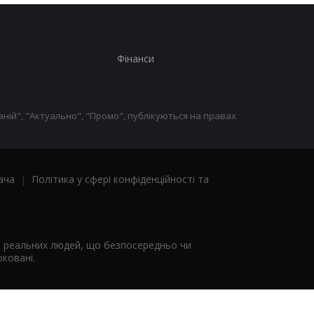
Фінанси
ній", "Актуально", "Промо", публікуються на правах
ача
|
Політика у сфері конфіденційності та
я реальних людей, що безпосередньо чи
ковані.