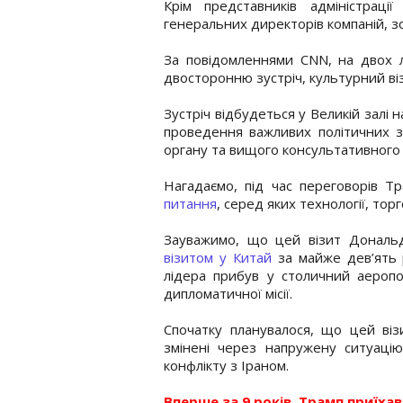
Крім представників адміністраці
генеральних директорів компаній, зок
За повідомленнями CNN, на двох л
двосторонню зустріч, культурний ві
Зустріч відбудеться у Великій залі н
проведення важливих політичних за
органу та вищого консультативного 
Нагадаємо, під час переговорів Тр
питання
, серед яких технології, тор
Зауважимо, що цей візит Дональ
візитом у Китай
за майже дев’ять 
лідера прибув у столичний аеро
дипломатичної місії.
Спочатку планувалося, що цей віз
змінені через напружену ситуацію
конфлікту з Іраном.
Вперше за 9 років. Трамп приїхав