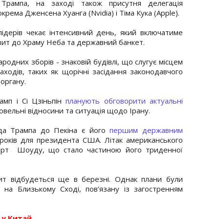
ї Трампа, на заході також присутня делегація
рема Дженсена Хуанга (Nvidia) і Тіма Кука (Apple).
ідерів чекає інтенсивний день, який включатиме
зит до Храму Неба та державний банкет.
ародних зборів - знаковій будівлі, що слугує місцем
ходів, таких як щорічні засідання законодавчого
органу.
амп і Сі Цзіньпін
планують обговорити актуальні
говельні відносини та ситуація щодо Ірану.
да Трампа до Пекіна є його
першим державним
років для президента США. Літак американського
порт Шоуду, що стало частиною його триденної
ит відбудеться ще в березні. Однак плани були
 на Близькому Сході, пов’язану із загостренням
 у Китай