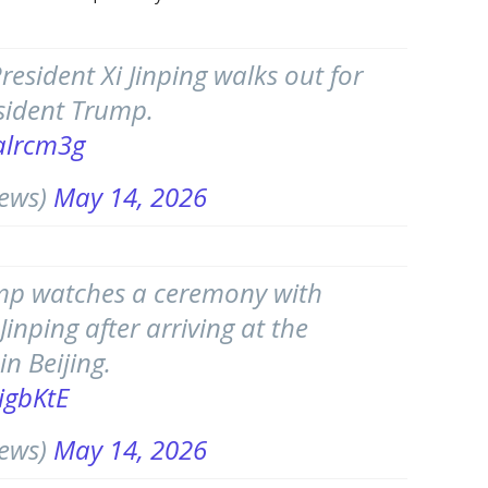
esident Xi Jinping walks out for
sident Trump.
alrcm3g
ews)
May 14, 2026
mp watches a ceremony with
Jinping after arriving at the
in Beijing.
igbKtE
ews)
May 14, 2026