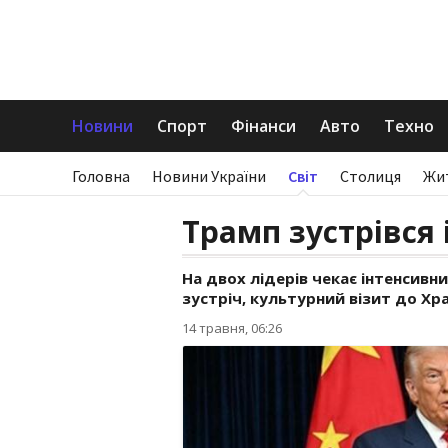
Новини
Спорт
Фінанси
Авто
Техно
Головна
Новини України
Світ
Столиця
Жи
Трамп зустрівся 
На двох лідерів чекає інтенсив
зустріч, культурний візит до Х
14 травня, 06:26