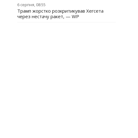
6 серпня, 08:55
Трамп жорстко розкритикував Хегсета
через нестачу ракет, — WP