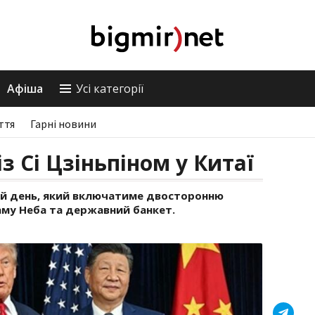
Афіша
Усі категорії
ття
Гарні новини
із Сі Цзіньпіном у Китаї
ний день, який включатиме двосторонню
раму Неба та державний банкет.