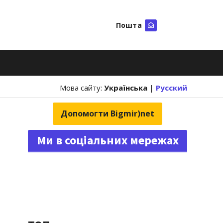
Пошта
Шукати
Мова сайту:
Українська
|
Русский
Допомогти Bigmir)net
Ми в соціальних мережах