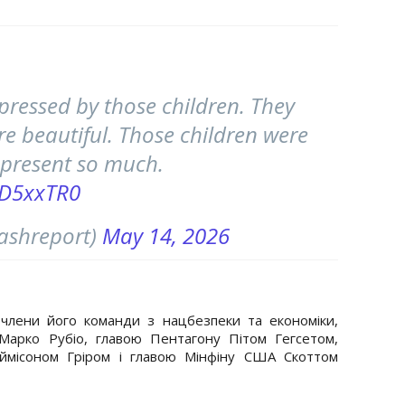
mpressed by those children. They
e beautiful. Those children were
present so much.
HD5xxTR0
ashreport)
May 14, 2026
лени його команди з нацбезпеки та економіки,
арко Рубіо, главою Пентагону Пітом Гегсетом,
ймісоном Гріром і главою Мінфіну США Скоттом