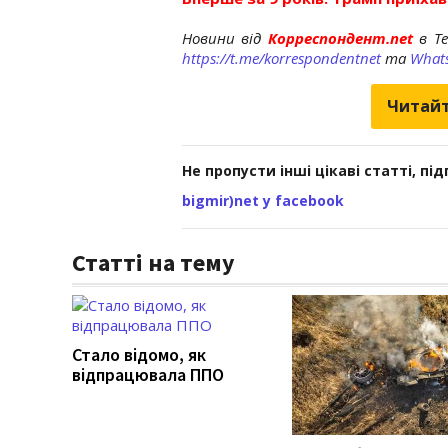
Новини від
Корреспондент.net
в T
https://t.me/korrespondentnet
та
What
Читайт
Не пропусти інші цікаві статті, пі
bigmir)net у facebook
Статті на тему
Стало відомо, як
відпрацювала ППО