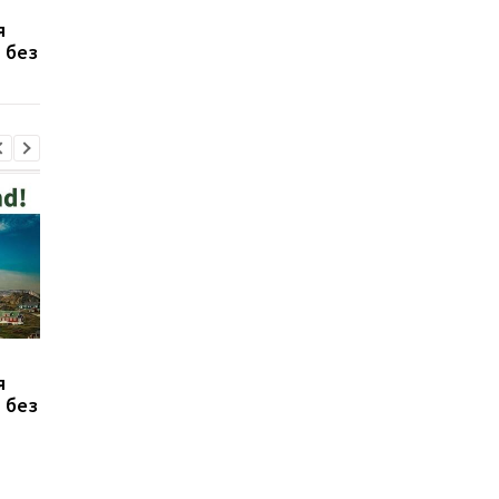
У Польщі чоловік, який
Рак у Байдена
я
нападав на українців,
поширився на кістки
 без
сам прийшов до
відділку
У Польщі чоловік, який
Рак у Байдена
я
нападав на українців,
поширився на кістки
 без
сам прийшов до
відділку