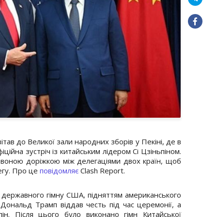
в до Великої зали народних зборів у Пекіні, де в
іційна зустріч із китайським лідером Сі Цзіньпіном.
рвоною доріжкою між делегаціями двох країн, щоб
егу. Про це
повідомляє
Clash Report.
 державного гімну США, підняттям американського
 Дональд Трамп віддав честь під час церемонії, а
ін. Після цього було виконано гімн Китайської