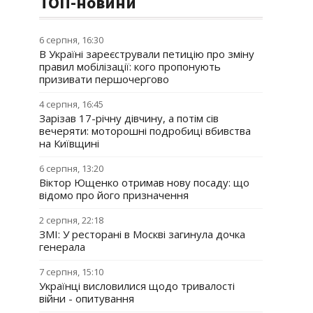
ТОП-новини
6 серпня, 16:30
В Україні зареєстрували петицію про зміну
правил мобілізації: кого пропонують
призивати першочергово
4 серпня, 16:45
Зарізав 17-річну дівчину, а потім сів
вечеряти: моторошні подробиці вбивства
на Київщині
6 серпня, 13:20
Віктор Ющенко отримав нову посаду: що
відомо про його призначення
2 серпня, 22:18
ЗМІ: У ресторані в Москві загинула дочка
генерала
7 серпня, 15:10
Українці висловилися щодо тривалості
війни - опитування