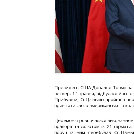
Президент США Дональд Трамп завіта
четвер, 14 травня, відбулася його оф
Прибувши, Сі Цзіньпін пройшов че
привітати свого американського кол
Церемонія розпочалася виконанням
прапора та салютом із 21 гармати.
поруч із ним перебував Сі Цзіньп