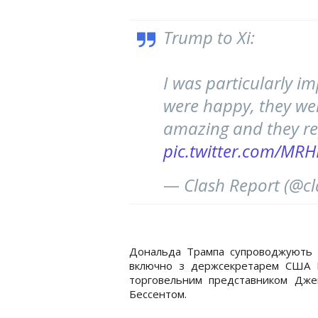
Trump to Xi:
I was particularly i
were happy, they wer
amazing and they re
pic.twitter.com/MR
— Clash Report (@cl
Дональда Трампа супроводжують ч
включно з держсекретарем США М
торговельним представником Дже
Бессентом.