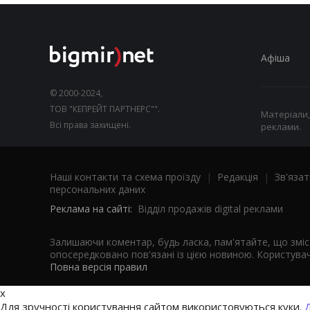
Афіша
© 2000-2024,
ТОВ "КЕПРЕЙТ ПАРТНЕРС"".
Матеріали,
Всі права захищені.
реклами.
Наші контакти та схема проїзду
|
Редакція
|
Зв'язат
персональних даних
Реклама на сайті:
Відділ продажів digital реклами
Залишаючи коментар, будь ласка, пам'ятайте, що змі
опосередковано пов'язані із цією новиною. Користувач
Повна версія правил
x
Для зручності користування сайтом використовуються куки.
Д