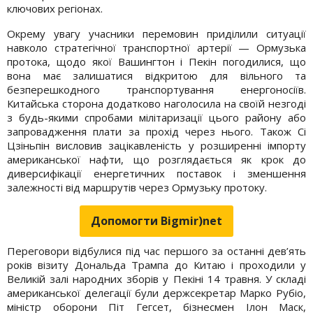
ключових регіонах.
Окрему увагу учасники перемовин приділили ситуації
навколо стратегічної транспортної артерії — Ормузька
протока, щодо якої Вашингтон і Пекін погодилися, що
вона має залишатися відкритою для вільного та
безперешкодного транспортування енергоносіїв.
Китайська сторона додатково наголосила на своїй незгоді
з будь-якими спробами мілітаризації цього району або
запровадження плати за прохід через нього. Також Сі
Цзіньпін висловив зацікавленість у розширенні імпорту
американської нафти, що розглядається як крок до
диверсифікації енергетичних поставок і зменшення
залежності від маршрутів через Ормузьку протоку.
Допомогти Bigmir)net
Переговори відбулися під час першого за останні дев’ять
років візиту Дональда Трампа до Китаю і проходили у
Великій залі народних зборів у Пекіні 14 травня. У складі
американської делегації були держсекретар Марко Рубіо,
міністр оборони Піт Гегсет, бізнесмен Ілон Маск,