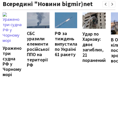
Всередині "Новини bigmir)net
РФ за
СБС
Удар по
тиждень
уразили
Харкову:
В О
випустила
елементи
двоє
кіл
Уражено
по Україні
російської
загиблих,
по
три
61 ракету
ППО на
21
зр
судна
території
поранений
во
РФ у
РФ
Чорному
морі