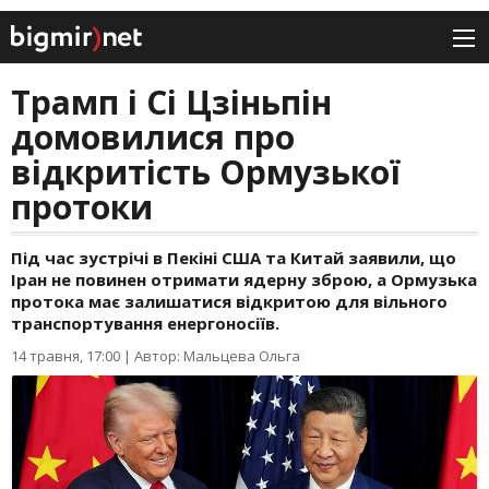
Трамп і Сі Цзіньпін
домовилися про
відкритість Ормузької
протоки
Під час зустрічі в Пекіні США та Китай заявили, що
Іран не повинен отримати ядерну зброю, а Ормузька
протока має залишатися відкритою для вільного
транспортування енергоносіїв.
14 травня, 17:00
|
Автор: Мальцева Ольга