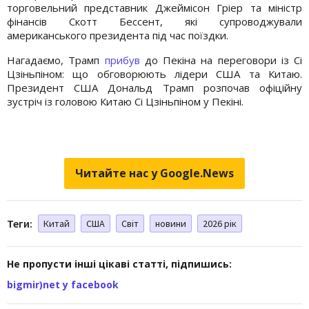
торговельний представник Джеймісон Гріер та міністр
фінансів Скотт Бессент, які супроводжували
американського президента під час поїздки.
Нагадаємо, Трамп
прибув
до Пекіна на переговори із Сі
Цзіньпіном: що обговорюють лідери США та Китаю.
Президент США Дональд Трамп розпочав офіційну
зустріч із головою Китаю Сі Цзіньпіном у Пекіні.
Читайте нас у Google.News
Теги:
Китай
США
Світ
новини
2026 рік
Не пропусти інші цікаві статті, підпишись:
bigmir)net у facebook