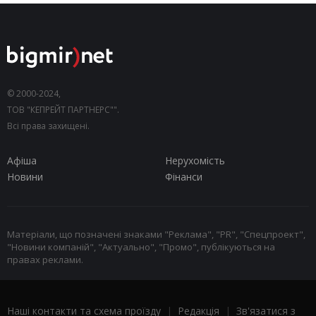
© 2000-2024,
ТОВ "КЕПРЕЙТ ПАРТНЕРС"".
Всі права захищені.
Афіша
Нерухомість
Новини
Фінанси
Матеріали, що позначені знаками "Реклама", "PR", "Спецпроект",
"Новини компаній", "Актуально", "Промо", публікуються на
правах реклами.
Наші контакти та схема проїзду
|
Редакція
|
Зв'язатися з