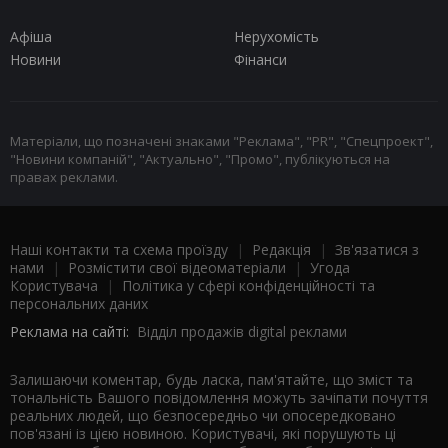
Афіша
Нерухомість
Новини
Фінанси
Матеріали, що позначені знаками "Реклама", "PR", "Спецпроект",
"Новини компаній", "Актуально", "Промо", публікуються на
правах реклами.
Наші контакти та схема проїзду
|
Редакція
|
Зв'язатися з
нами
|
Розмістити свої відеоматеріали
|
Угода
Користувача
|
Політика у сфері конфіденційності та
персональних даних
Реклама на сайті:
Відділ продажів digital реклами
Залишаючи коментар, будь ласка, пам'ятайте, що зміст та
тональність Вашого повідомлення можуть зачіпати почуття
реальних людей, що безпосередньо чи опосередковано
пов'язані із цією новиною. Користувачі, які порушують ці