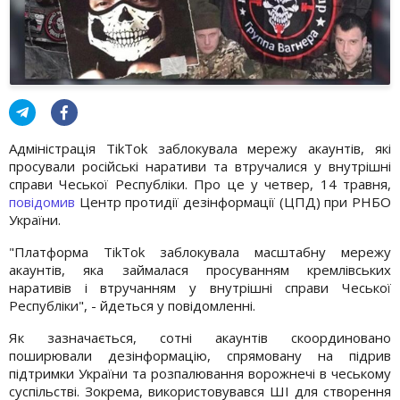
Адміністрація TikTok заблокувала мережу акаунтів, які
просували російські наративи та втручалися у внутрішні
справи Чеської Республіки. Про це у четвер, 14 травня,
повідомив
Центр протидії дезінформації (ЦПД) при РНБО
України.
"Платформа TikTok заблокувала масштабну мережу
акаунтів, яка займалася просуванням кремлівських
наративів і втручанням у внутрішні справи Чеської
Республіки", - йдеться у повідомленні.
Як зазначається, сотні акаунтів скоординовано
поширювали дезінформацію, спрямовану на підрив
підтримки України та розпалювання ворожнечі в чеському
суспільстві. Зокрема, використовувався ШІ для створення