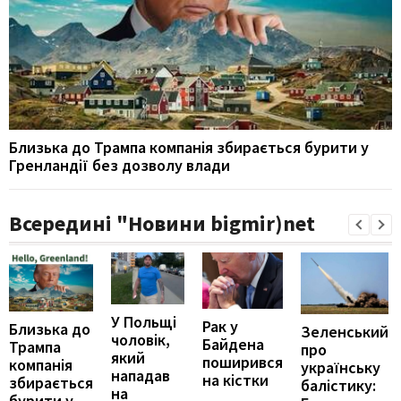
Близька до Трампа компанія збирається бурити у
Гренландії без дозволу влади
Всередині "Новини bigmir)net
У Польщі
Рак у
Близька до
Зеленський
чоловік,
Байдена
Трампа
про
який
поширився
компанія
українську
нападав
на кістки
збирається
балістику:
на
бурити у