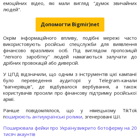
емоційних відео, які мали вигляд "думок звичайних
людей".
Допомогти Bigmir)net
Окрім інформаційного впливу, подібні мережі часто
використовують російські спецслужби для виявлення
фінансово вразливих осіб. Під виглядом пропозицій
"легкого заробітку" людей намагаються залучати до
дрібних провокацій або диверсій.
У ЦПД відзначили, що одним з інструментів цієї кампанії
було переведення аудиторії у Telegram-канали
"вагнерівців", де відбувалося вербування, а також
користувачів просили про фінансову підтримку російської
армії.
Раніше повідомлялося, що у німецькому TikTok
п
оширюють антиукраїнські ролики,
згенеровані ШІ.
Поширювала фейки про Україну:викрито ботоферму на 20
тисяч акаунтів