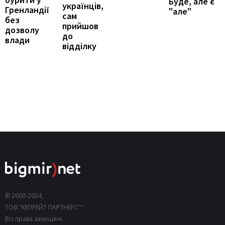
Буде, але є
українців,
Гренландії
"але"
сам
без
прийшов
дозволу
до
влади
відділку
© 2000-2024,
ТОВ "КЕПРЕЙТ ПАРТНЕРС"".
Всі права захищені.