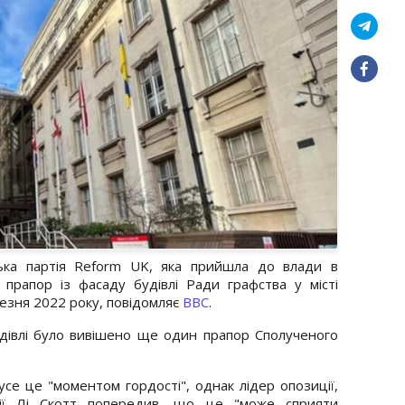
ська партія Reform UK, яка прийшла до влади в
й прапор із фасаду будівлі Ради графства у місті
езня 2022 року, повідомляє
ВВС
.
удівлі було вивішено ще один прапор Сполученого
усе це "моментом гордості", однак лідер опозиції,
тії Лі Скотт попередив, що це "може сприяти