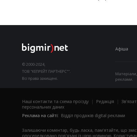
Афіша
© 2000-2024,
ТОВ "КЕПРЕЙТ ПАРТНЕРС"".
Матеріали,
Всі права захищені.
реклами.
Наші контакти та схема проїзду
|
Редакція
|
Зв'язат
персональних даних
Реклама на сайті:
Відділ продажів digital реклами
Залишаючи коментар, будь ласка, пам'ятайте, що змі
опосередковано пов'язані із цією новиною. Користувач