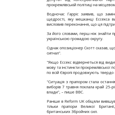
прокремлівській політиці на місцевому
Водночас Гарріс заявив, що замі
щедрості, яку мешканці Ессекса в
висловив переконання, що ця підтр
За його словами, перш ніж знайти п
українською громадою округу.
Однак опозиціонер Скотт сказав, щ
сигнал".
"Якщо Ессекс відвернеться від види
мову та інстинкти прокремлівської п
по всій Європі продовжують твердо п
"Ситуація з прапором стала останнім
виборів 7 травня поклала край 25-р
влади", – пише BBC.
Раніше в Reform UK обіцяли вивішув
тільки прапори Великої Британі
британських Збройних сил.