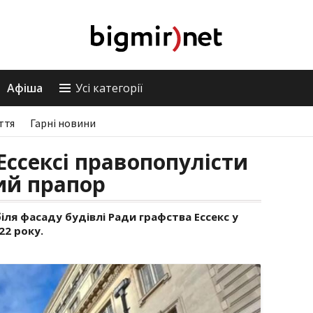
Афіша
Усі категорії
ття
Гарні новини
Ессексі правопопулісти
ий прапор
іля фасаду будівлі Ради графства Ессекс у
22 року.