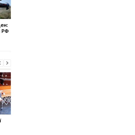
ден:
Ціни на труни в Росії
Зеленський уперше 
і РФ
злетіли на 105% з
каденцію прибув до
початку війни проти
Сербії
України
ї
Зеленський уперше за
Данія вводить нові
каденцію прибув до
правила для учнів че
и
Сербії
штучний інтелект