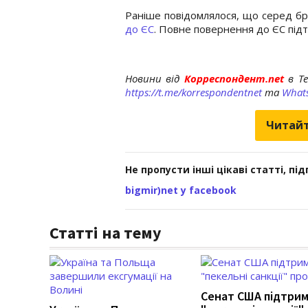
Раніше повідомлялося, що серед б
до ЄС
. Повне повернення до ЄС підт
Новини від
Корреспондент.net
в T
https://t.me/korrespondentnet
та
What
Читайт
Не пропусти інші цікаві статті, пі
bigmir)net у facebook
Статті на тему
Сенат США підтри