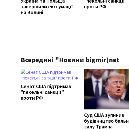
Україна та Польща
"пекельні санкції"
завершили ексгумації
проти РФ
на Волині
Всередині "Новини bigmir)net
Сенат США підтримав
"пекельні санкції"
проти РФ
Суд США зупинив
будівництво бальн
залу Трампа