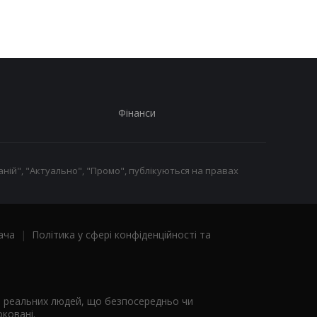
Фінанси
ній", "Актуально", "Промо", публікуються на правах
ача
|
Політика у сфері конфіденційності та
я реальних людей, що безпосередньо чи
ковані.