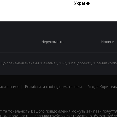
України
Нерухомість
Новини
 що позначені знаками "Реклама", "PR", "Спецпроект", "Новини компа
ися з нами
|
Розмістити свої відеоматеріали
|
Угода Користув
ст та тональність Вашого повідомлення можуть зачіпати почутт
і, які порушують ці правила грубо чи систематично, будуть забло