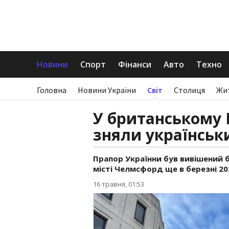
Новини
Спорт
Фінанси
Авто
Техно
Головна
Новини України
Світ
Столиця
Жи
У британському 
зняли українськ
Прапор Українни був вивішений б
місті Челмсфорд ще в березні 20
16 травня, 01:53