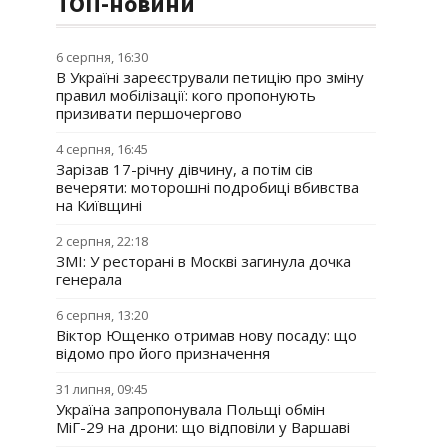
ТОП-новини
6 серпня, 16:30
В Україні зареєстрували петицію про зміну
правил мобілізації: кого пропонують
призивати першочергово
4 серпня, 16:45
Зарізав 17-річну дівчину, а потім сів
вечеряти: моторошні подробиці вбивства
на Київщині
2 серпня, 22:18
ЗМІ: У ресторані в Москві загинула дочка
генерала
6 серпня, 13:20
Віктор Ющенко отримав нову посаду: що
відомо про його призначення
31 липня, 09:45
Україна запропонувала Польщі обмін
МіГ-29 на дрони: що відповіли у Варшаві