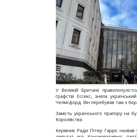
У Великій Британії правопопуліст
графстві Ессекс, зняла українськи
Челмсфорд. Він перебував там з бер
Замість українського прапору на б
Королівства.
Керівник Ради Пітер Гарріс назвав 
депутат від Консервативної пар