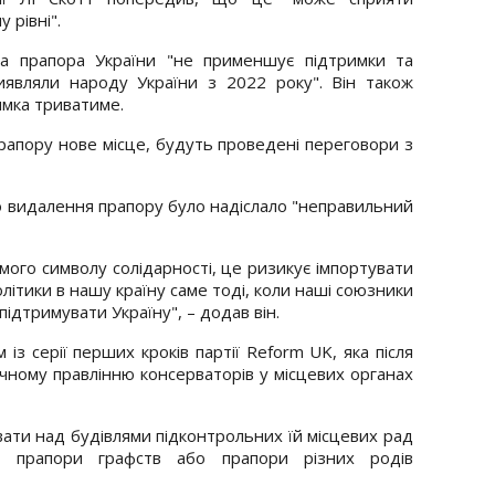
 рівні".
на прапора України "не применшує підтримки та
иявляли народу України з 2022 року". Він також
имка триватиме.
рапору нове місце, будуть проведені переговори з
о видалення прапору було надіслало "неправильний
мого символу солідарності, це ризикує імпортувати
олітики в нашу країну саме тоді, коли наші союзники
ідтримувати Україну", – додав він.
 із серії перших кроків партії Reform UK, яка після
ічному правлінню консерваторів у місцевих органах
ати над будівлями підконтрольних їй місцевих рад
ї, прапори графств або прапори різних родів