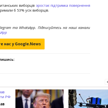
ританських виборців
зростає підтримка повернення
римали б 53% усіх виборців.
elegram та WhatsApp. Підписуйтесь на наші канали
sApp
е нас у Google.News
дпишись:
мав