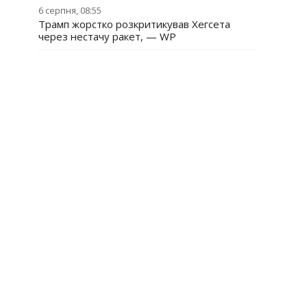
6 серпня, 08:55
Трамп жорстко розкритикував Хегсета
через нестачу ракет, — WP