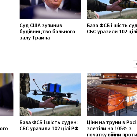
Суд США зупинив
База ФСБ і шість су
будівництво бального
СБС уразили 102 ціл
залу Трампа
База ФСБ і шість суден:
Ціни на труни в Росі
ого
СБС уразили 102 цілі РФ
злетіли на 105% з
початку війни прот