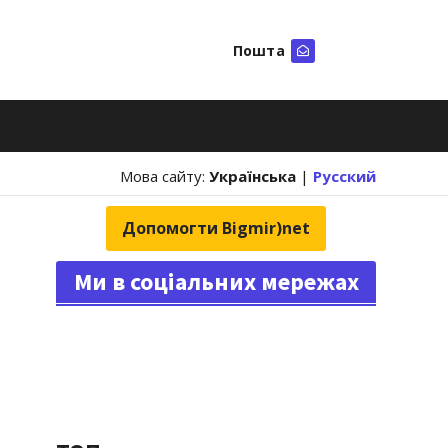
Пошта
Шукати
Мова сайту:
Українська
|
Русский
Допомогти Bigmir)net
Ми в соціальних мережах