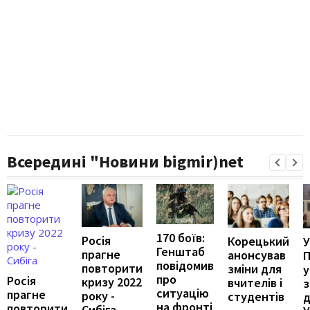
Всередині "Новини bigmir)net
170 боїв:
Росія
Корецький
У
Генштаб
прагне
анонсував
П
повідомив
повторити
зміни для
у
про
Росія
кризу 2022
вчителів і
ситуацію
прагне
року -
студентів
д
на фронті
повторити
Сибіга