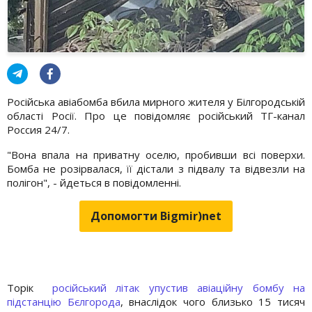
Російська авіабомба вбила мирного жителя у Білгородській
області Росії. Про це повідомляє російський ТГ-канал
Россия 24/7.
"Вона впала на приватну оселю, пробивши всі поверхи.
Бомба не розірвалася, її дістали з підвалу та відвезли на
полігон", - йдеться в повідомленні.
Допомогти Bigmir)net
Торік
російський літак упустив авіаційну бомбу на
підстанцію Бєлгорода
, внаслідок чого близько 15 тисяч