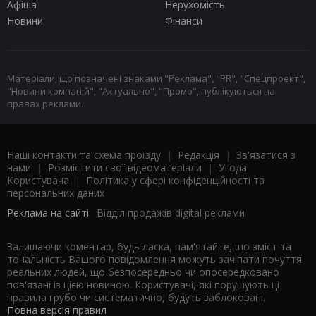
Афіша
Нерухомість
Новини
Фінанси
Матеріали, що позначені знаками "Реклама", "PR", "Спецпроект",
"Новини компаній", "Актуально", "Промо", публікуються на
правах реклами.
Наші контакти та схема проїзду
|
Редакція
|
Зв'язатися з
нами
|
Розмістити свої відеоматеріали
|
Угода
Користувача
|
Політика у сфері конфіденційності та
персональних даних
Реклама на сайті:
Відділ продажів digital реклами
Залишаючи коментар, будь ласка, пам'ятайте, що зміст та
тональність Вашого повідомлення можуть зачіпати почуття
реальних людей, що безпосередньо чи опосередковано
пов'язані із цією новиною. Користувачі, які порушують ці
правила грубо чи систематично, будуть заблоковані.
Повна версія правил