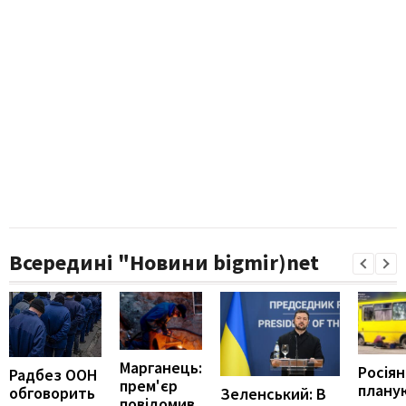
Всередині "Новини bigmir)net
Марганець:
Росія
Радбез ООН
прем'єр
плану
обговорить
Зеленський: В
повідомив