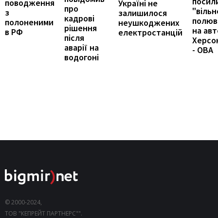
посил
поводження
Україні не
про
"вільн
з
залишилося
кадрові
полюв
полоненими
неушкоджених
рішення
на авт
в РФ
електростанцій
після
Херсо
аварії на
- ОВА
водогоні
© 2000-2024,
ТОВ "КЕПРЕЙТ ПАРТНЕРС"".