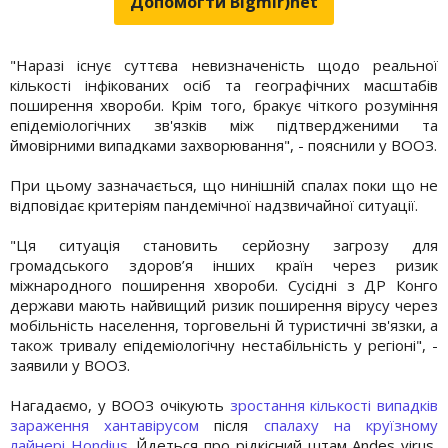
Допомогти Bigmir)net
"Наразі існує суттєва невизначеність щодо реальної
кількості інфікованих осіб та географічних масштабів
поширення хвороби. Крім того, бракує чіткого розуміння
епідеміологічних зв'язків між підтвердженими та
ймовірними випадками захворювання", - пояснили у ВООЗ.
При цьому зазначається, що нинішній спалах поки що не
відповідає критеріям пандемічної надзвичайної ситуації.
"Ця ситуація становить серйозну загрозу для
громадського здоров’я інших країн через ризик
міжнародного поширення хвороби. Сусідні з ДР Конго
держави мають найвищий ризик поширення вірусу через
мобільність населення, торговельні й туристичні зв'язки, а
також тривалу епідеміологічну нестабільність у регіоні", -
заявили у ВООЗ.
Нагадаємо, у ВООЗ очікують
зростання кількості випадків
зараження хантавірусом
після
спалаху на круїзному
лайнері Hondius
. Йдеться про рідкісний штам Andes virus,