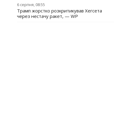
6 серпня, 08:55
Трамп жорстко розкритикував Хегсета
через нестачу ракет, — WP