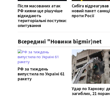
Після масованих атак
Сибіга відреагував
РФ кияни ще рішучіше
новий пакет санкці
відкидають
проти Росії
територіальні поступки:
опитування
Всередині "Новини bigmir)net
РФ за тиждень
випустила по Україні 61
ракету
Удар по Харкову: д
загиблих, 21 пора