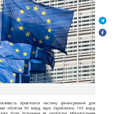
жливість прив’язати частину фінансування для
ами обсягом 90 млрд євро (приблизно 105 млрд
і вже були позначені як необхідні Міжнародним