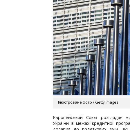
Ілюстроване фото / Getty images
Європейський Союз розглядає мо
України в межах кредитної прогр
доларів) до податкових змін, як