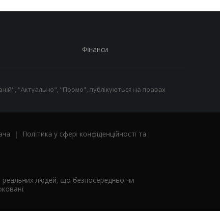
Фінанси
ній", "Актуально", "Промо", публікуються на правах
ача
|
Політика у сфері конфіденційності та
я реальних людей, що безпосередньо чи
ковані.