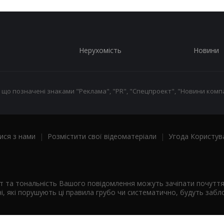
Нерухомість
Новини
 що позначені знаками "Реклама", "PR", "Спецпроект", "Новини компа
ися з нами
|
Розмістити свої відеоматеріали
|
Угода Користув
ст та тональність Вашого повідомлення можуть зачіпати почутт
і, які порушують ці правила грубо чи систематично, будуть забло