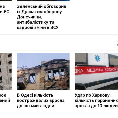
 на
Зеленський обговорив
й ЄС
із Драпатим оборону
Донеччини,
антибалістику та
кадрові зміни в ЗСУ
воє
В Одесі кількість
Удар по Харкову:
нений
постраждалих зросла
кількість поранених
до восьми людей
зросла до 13 людей