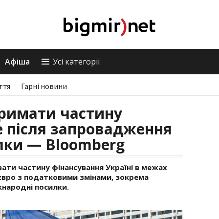
Афіша
Усі категорії
ття
Гарні новини
тримати частину
 після запровадження
лки — Bloomberg
ати частину фінансування Україні в межах
євро з податковими змінами, зокрема
народні посилки.