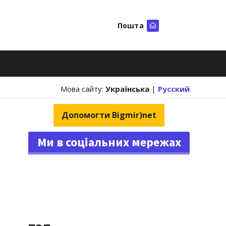
Пошта
Шукати
Мова сайту:
Українська
|
Русский
Допомогти Bigmir)net
Ми в соціальних мережах