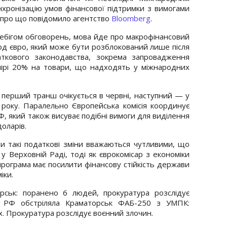
хронізацію умов фінансової підтримки з вимогами
, про що повідомило агентство
Bloomberg
.
ебігом обговорень, мова йде про макрофінансовий
рд євро, який може бути розблокований лише після
ткового законодавства, зокрема запровадження
мірі 20% на товари, що надходять у міжнародних
перший транш очікується в червні, наступний — у
 року. Паралельно Європейська комісія координує
Ф, який також висуває подібні вимоги для виділення
доларів.
ни такі податкові зміни вважаються чутливими, що
 у Верховній Раді, тоді як єврокомісар з економіки
рограма має посилити фінансову стійкість держави
іки.
ськ: поранено 6 людей, прокуратура розслідує
6 РФ обстріляла Краматорськ ФАБ-250 з УМПК:
 Прокуратура розслідує воєнний злочин.