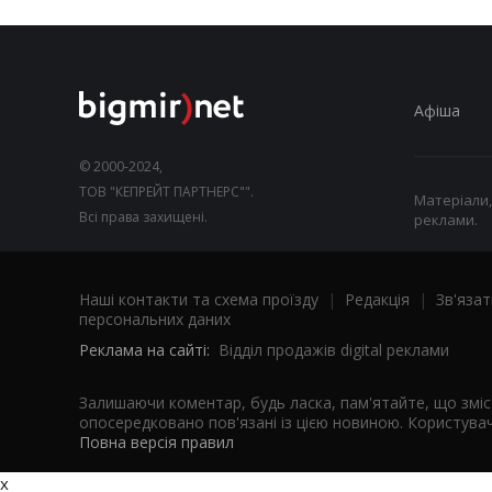
Афіша
© 2000-2024,
ТОВ "КЕПРЕЙТ ПАРТНЕРС"".
Матеріали,
Всі права захищені.
реклами.
Наші контакти та схема проїзду
|
Редакція
|
Зв'язат
персональних даних
Реклама на сайті:
Відділ продажів digital реклами
Залишаючи коментар, будь ласка, пам'ятайте, що змі
опосередковано пов'язані із цією новиною. Користувач
Повна версія правил
x