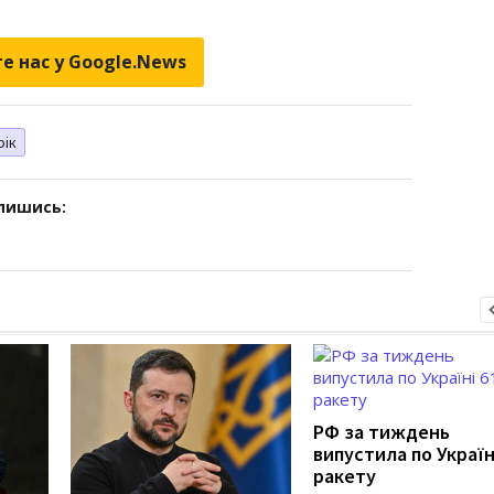
е нас у Google.News
рік
дпишись:
РФ за тиждень
випустила по Україн
ракету