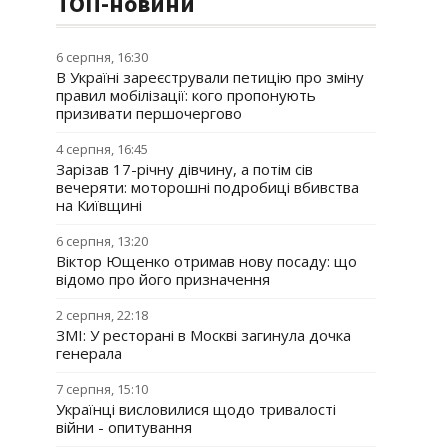
ТОП-новини
6 серпня, 16:30
В Україні зареєстрували петицію про зміну
правил мобілізації: кого пропонують
призивати першочергово
4 серпня, 16:45
Зарізав 17-річну дівчину, а потім сів
вечеряти: моторошні подробиці вбивства
на Київщині
6 серпня, 13:20
Віктор Ющенко отримав нову посаду: що
відомо про його призначення
2 серпня, 22:18
ЗМІ: У ресторані в Москві загинула дочка
генерала
7 серпня, 15:10
Українці висловилися щодо тривалості
війни - опитування