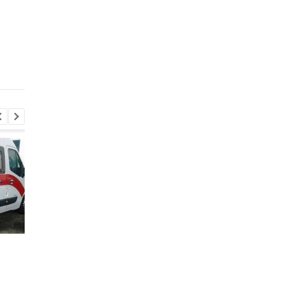
Удар по Харкову: двоє
В Одесі кількість
загиблих, 21 поранений
постраждалих зросл
до восьми людей
Стало відомо, як
Генштаб назвав втр
відпрацювала ППО
росіян за добу