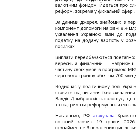
валютним фондом. Йдеться про син
реформ, зокрема у фіскальній сфері
За даними джерел, знайомих із пер
компонент допомоги на рівні 8,4 мл
ухвалення Україною змін до пода
податку на додану вартість у роз
посилках.
Виплати передбачаються поетапно: 
вересні, а фінальний — наприкінці
частину своїх умов із програмою МВ
чергового траншу обсягом 700 млн 
Водночас у політичному полі Украї
ставить під питання їхнє схвалення
Валдіс Домбровскіс наголошує, що п
та підтримати реформування економ
Нагадаємо, РФ
атакувала
Краматор
воєнний злочин. 19 травня 202
щонайменше 6 поранених цивільних.