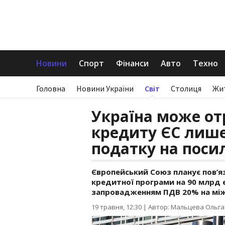
Новини
Спорт
Фінанси
Авто
Техно
Головна
Новини України
Світ
Столиця
Жи
Україна може о
кредиту ЄС лише
податку на поси
Європейський Союз планує пов’яз
кредитної програми на 90 млрд 
запровадженням ПДВ 20% на між
19 травня, 12:30
|
Автор: Мальцева Ольга