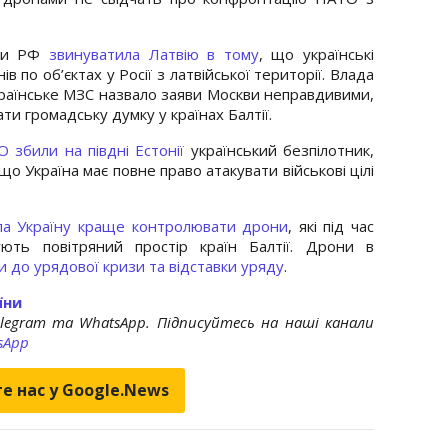
дки РФ
звинуватила Латвію в тому
, що українські
ів по об’єктах у Росії з латвійської території. Влада
Українське МЗС назвало заяви Москви неправдивими,
ти громадську думку у країнах Балтії.
 збили на півдні Естонії
український безпілотник,
що Україна має повне право атакувати військові цілі
ала Україну краще контролювати дрони
, які під час
ують повітряний простір країн Балтії. Дрони в
и до урядової кризи та відставки уряду
.
їни
elegram та WhatsApp. Підписуйтесь на наші канали
sApp
е нас у Google.News