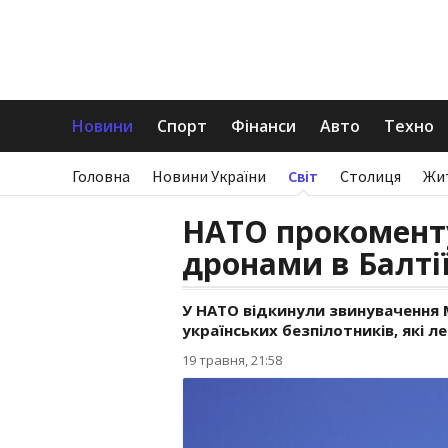
Новини
Спорт
Фінанси
Авто
Техно
Головна
Новини України
Світ
Столиця
Жи
НАТО прокомент
дронами в Балті
У НАТО відкинули звинувачення
українських безпілотників, які л
19 травня, 21:58