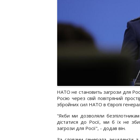
НАТО не становить загрози для Росі
Росію через свій повітряний прост
збройних сил НАТО в Європі генерал
"Якби ми дозволяли безпілотникам
дістатися до Росії, ми б їх не зб
загрози для Росії", - додав він.
За словами генерала, інциденти 