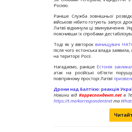
Росією.
Раніше Служба зовнішньої розві
військові нібито готують запуск дрон
Латвії відкинула ці звинувачення. 
пояснивши їх спробами дестабілізува
Тоді як у вівторок
винищувачі НАТО
після чого естонська влада заявила, 
на території Росії.
Нагадаємо, раніше
Естонія заклик
атак на російські об'єкти поруш
повітряному просторі Латвії
призвел
Дрони над Балтією: реакція Укра
Новини від
Корреспондент.net
в T
https://t.me/korrespondentnet
та
What
Читайт