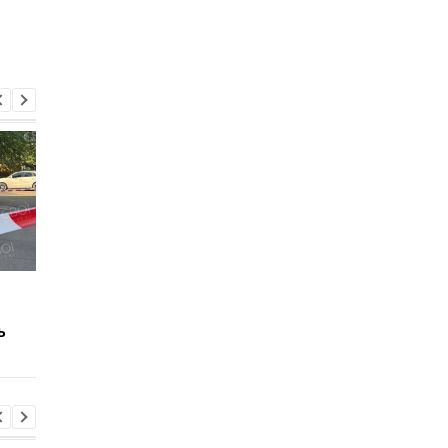
Росія прагне повторити
Росія прагне повтор
кризу 2022 року - Сибіга
кризу 2022 року - Сиб
ь