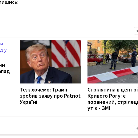
дпишись:
ни
апад
Теж хочемо: Трамп
Стрілянина в центрі
зробив заяву про Patriot
Кривого Рогу: є
Україні
поранений, стрілец
утік - ЗМІ