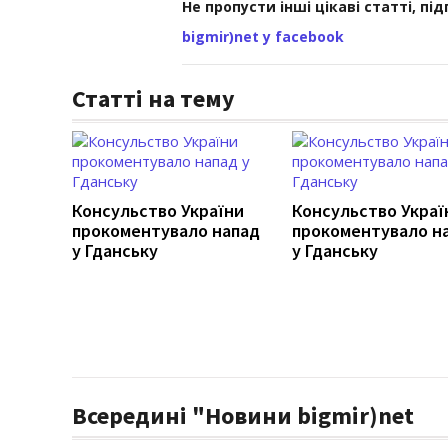
Не пропусти інші цікаві статті, пі
bigmir)net у facebook
Статті на тему
Консульство України
Консульство Украї
прокоментувало напад
прокоментувало н
у Гданську
у Гданську
Всередині "Новини bigmir)net