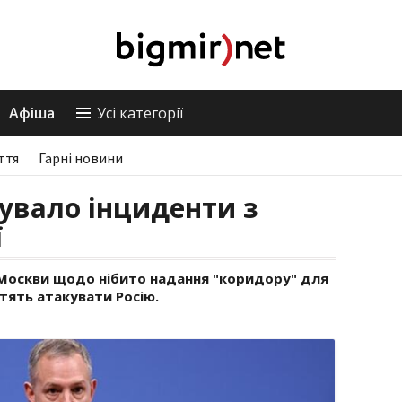
Афіша
Усі категорії
ття
Гарні новини
увало інциденти з
ї
 Москви щодо нібито надання "коридору" для
етять атакувати Росію.