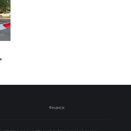
Росія прагне повторити
Росія прагне повтор
кризу 2022 року - Сибіга
кризу 2022 року - Сиб
ь
Фінанси