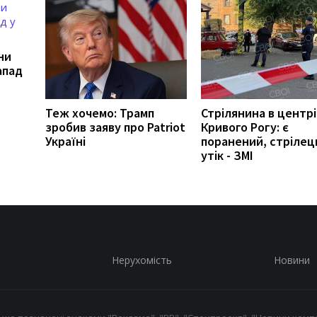
ни
апад
Теж хочемо: Трамп
Стрілянина в центрі
зробив заяву про Patriot
Кривого Рогу: є
Україні
поранений, стрілец
утік - ЗМІ
Нерухомість
Новини