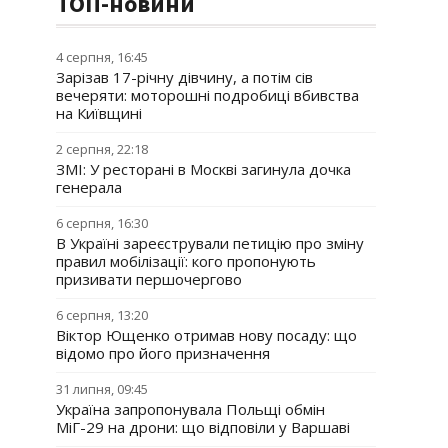
ТОП-новини
4 серпня, 16:45
Зарізав 17-річну дівчину, а потім сів
вечеряти: моторошні подробиці вбивства
на Київщині
2 серпня, 22:18
ЗМІ: У ресторані в Москві загинула дочка
генерала
6 серпня, 16:30
В Україні зареєстрували петицію про зміну
правил мобілізації: кого пропонують
призивати першочергово
6 серпня, 13:20
Віктор Ющенко отримав нову посаду: що
відомо про його призначення
31 липня, 09:45
Україна запропонувала Польщі обмін
МіГ-29 на дрони: що відповіли у Варшаві