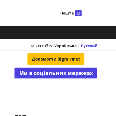
Пошта
Шукати
Мова сайту:
Українська
|
Русский
Допомогти Bigmir)net
Ми в соціальних мережах