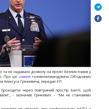
ї та не надавало дозволу на проліт безпілотників у
ір. Про це
заявив
головнокомандувача Об’єднаних
а Алексуса Грінкевича, передає
ЄП
.
 проходити через повітряний простір Балтії, щоб
ивали", - зазначив Грінкевич. - "Ми не становимо
з дронами не свідчать про конфронтацію НАТО з