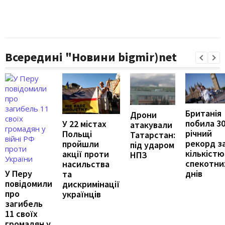
Всередині "Новини bigmir)net
Британія
Дрони
побила 30
У 22 містах
атакували
річний
Польщі
Татарстан:
рекорд з
пройшли
під ударом
кількістю
акції проти
НПЗ
спекотни
насильства
У Перу
днів
та
повідомили
дискримінації
про
українців
загибель
11 своїх
громадян у