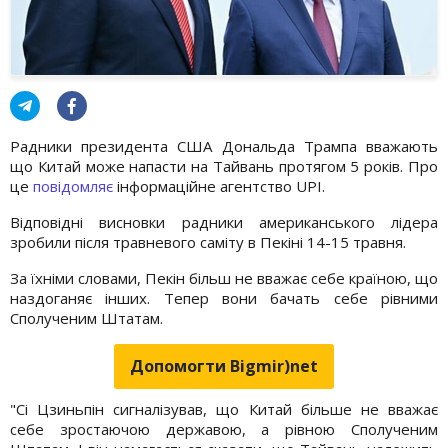
Радники президента США Дональда Трампа вважають
що Китай може напасти на Тайвань протягом 5 років. Про
це
повідомляє
інформаційне агентство UPI.
Відповідні висновки радники американського лідера
зробили після травневого саміту в Пекіні 14-15 травня.
За їхніми словами, Пекін більш не вважає себе країною, що
наздоганяє інших. Тепер вони бачать себе рівними
Сполученим Штатам.
Допомогти Bigmir)net
"Сі Цзиньпін сигналізував, що Китай більше не вважає
себе зростаючою державою, а рівною Сполученим