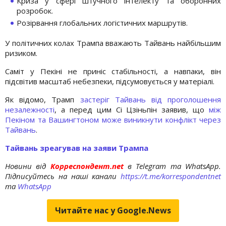
Криза у сфері штучного інтелекту та оборонних
розробок.
Розірвання глобальних логістичних маршрутів.
У політичних колах Трампа вважають Тайвань найбільшим
ризиком.
Саміт у Пекіні не приніс стабільності, а навпаки, він
підсвітив масштаб небезпеки, підсумовується у матеріалі.
Як відомо, Трамп
застеріг Тайвань від проголошення
незалежності
, а перед цим Сі Цзіньпін заявив, що
між
Пекіном та Вашингтоном може виникнути конфлікт через
Тайвань
.
Тайвань зреагував на заяви Трампа
Новини від
Корреспондент.net
в Telegram та WhatsApp.
Підписуйтесь на наші канали
https://t.me/korrespondentnet
та
WhatsApp
Читайте нас у Google.News