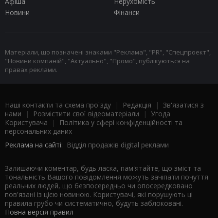
Афіша
Нерухомість
Новини
Фінанси
Матеріали, що позначені знаками "Реклама", "PR", "Спецпроект",
"Новини компаній", "Актуально", "Промо", публікуються на
правах реклами.
Наші контакти та схема проїзду
|
Редакція
|
Зв'язатися з
нами
|
Розмістити свої відеоматеріали
|
Угода
Користувача
|
Політика у сфері конфіденційності та
персональних даних
Реклама на сайті:
Відділ продажів digital реклами
Залишаючи коментар, будь ласка, пам'ятайте, що зміст та
тональність Вашого повідомлення можуть зачіпати почуття
реальних людей, що безпосередньо чи опосередковано
пов'язані із цією новиною. Користувачі, які порушують ці
правила грубо чи систематично, будуть заблоковані.
Повна версія правил