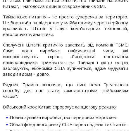
Штатам. І він намагається сказати, що Тайвань належить
Китаю", - наголосив один зі співрозмовників ЗМІ.
Тайванське питання - не просто суперечка за територію.
Це боротьба за лідерство у майбутньому через серйозну
вразливість Штатів у галузі комп'ютерних технологій,
наголошують аналітики.
Сполучені Штати критично залежать від компанії TSMC.
Саме вона виробляє найсучасніші чипи, які
використовують скрізь. Ланцюжки постачання
напівпровідників тримаються на Тайвані і якщо острів
заблокують, економіка США зупиниться, адже будувати
заводи вдома - довго.
Радник Трампа визначає, що нині нема "реального
способу для нас стати самодостатніми найближчим
часом".
Військовий крок Китаю спровокує ланцюгову реакцію:
Повна зупинка виробництва передових мікросхем.
Обвал фондового ринку США через падіння техгігантів.