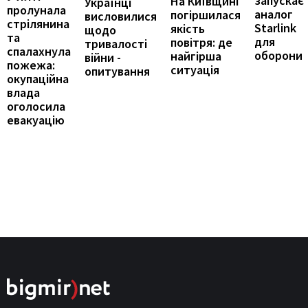
запускає
На Київщині
Українці
пролунала
аналог
погіршилася
висловилися
стрілянина
Starlink
якість
щодо
та
для
повітря: де
тривалості
спалахнула
оборони
найгірша
війни -
пожежа:
ситуація
опитування
окупаційна
влада
оголосила
евакуацію