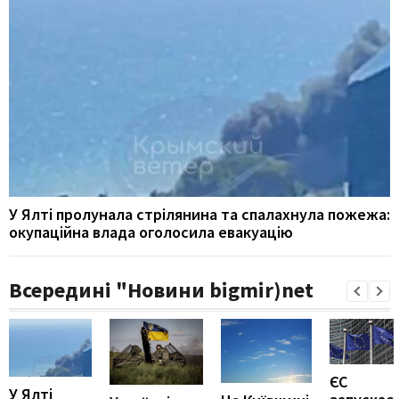
У Ялті пролунала стрілянина та спалахнула пожежа:
окупаційна влада оголосила евакуацію
Всередині "Новини bigmir)net
ЄС
У Ялті