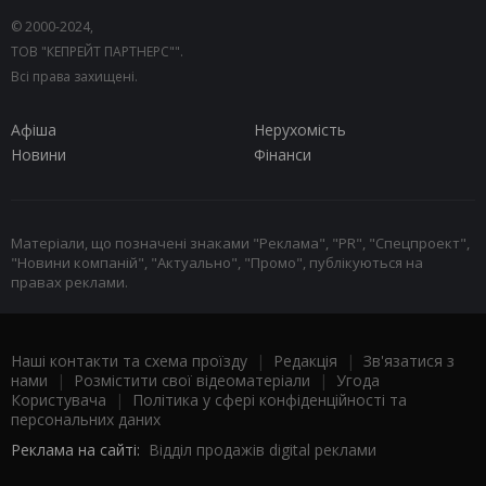
© 2000-2024,
ТОВ "КЕПРЕЙТ ПАРТНЕРС"".
Всі права захищені.
Афіша
Нерухомість
Новини
Фінанси
Матеріали, що позначені знаками "Реклама", "PR", "Спецпроект",
"Новини компаній", "Актуально", "Промо", публікуються на
правах реклами.
Наші контакти та схема проїзду
|
Редакція
|
Зв'язатися з
нами
|
Розмістити свої відеоматеріали
|
Угода
Користувача
|
Політика у сфері конфіденційності та
персональних даних
Реклама на сайті:
Відділ продажів digital реклами