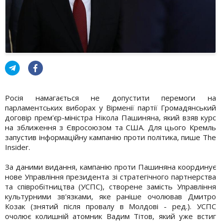
Росія намагається не допустити перемоги на
парламентських виборах у Вірменії партії Громадянський
договір прем'єр-міністра Нікола Пашиняна, який взяв курс
на зближення з Євросоюзом та США. Для цього Кремль
запустив інформаційну кампанію проти політика, пише The
Insider.
За даними видання, кампанію проти Пашиняна координує
нове Управління президента зі стратегічного партнерства
та співробітництва (УСПС), створене замість Управління
культурними зв'язками, яке раніше очолював Дмитро
Козак (знятий після провалу в Молдові - ред.). УСПС
очолює колишній атомник Вадим Тітов, який уже встиг