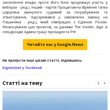
захоплення влади, проте його блок продовжує участь у
виборах - ред.). Інший - партія Процвітаюча Вірменія Гагіка
Царукяна (минулого судимий за пограбування та
зґвалтування, підозрювався у замовленні замаху на
Пашиняна - ред.), який співпрацює з Єдиною Росією.
Фінансування цих проектів, за даними The Insider, йде зі
спецфондів Адміністрації президента РФ.
Читайте нас у Google.News
Не пропусти інші цікаві статті, підпишись:
bigmir)net у facebook
Статті на тему