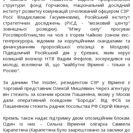
структури: фонд Горчакова, Національний дослідний
інститут розвитку комунікацій (очолюваний офіцером СЗР ​​
Росії Владиславом Гасумяновим), Російський інститут
стратегічних досліджень (РІСД - "мозковий центр"
зовнішньої розвідки). "М'яку силу" просуває
Росспівробітництво на чолі з Ігорем Чайкою (сином екс-
генпрокурора, відомим за корупційними скандалами та
фінансуванням проросійської опозиції в Молдові).
Підвідомчий Російський дім у Єревані, яким керує
колишній воєнкор НТВ Вадим Фефілов, зосередився на
молоді, вселяючи їй, що "майбутнє Вірменії - тільки з
Росією".
За даними The Insider, резидентом СЗР ​​у Вірменії є
торговий представник Олексій Мишлявкін. Через агентуру
він стежить за кожним кроком Пашиняна, якому у Москві
дали оперативний псевдонім "Борода". Від ФСБ за
Пашиняном стежить радник посольства РФ Сергій Ківачук.
Кремль також надає підтримку двом опозиційним блокам.
Один із них - Сильна Вірменія олігарха Самвела
Карапетяна (Карапетяна було заарештовано за заклики до