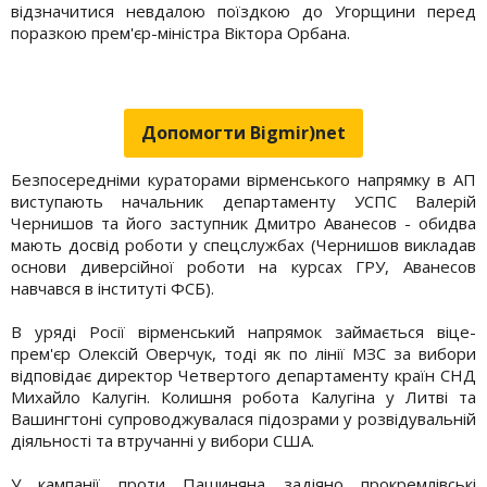
відзначитися невдалою поїздкою до Угорщини перед
поразкою прем'єр-міністра Віктора Орбана.
Допомогти Bigmir)net
Безпосередніми кураторами вірменського напрямку в АП
виступають начальник департаменту УСПС Валерій
Чернишов та його заступник Дмитро Аванесов - обидва
мають досвід роботи у спецслужбах (Чернишов викладав
основи диверсійної роботи на курсах ГРУ, Аванесов
навчався в інституті ФСБ).
В уряді Росії вірменський напрямок займається віце-
прем'єр Олексій Оверчук, тоді як по лінії МЗС за вибори
відповідає директор Четвертого департаменту країн СНД
Михайло Калугін. Колишня робота Калугіна у Литві та
Вашингтоні супроводжувалася підозрами у розвідувальній
діяльності та втручанні у вибори США.
У кампанії проти Пашиняна задіяно прокремлівські