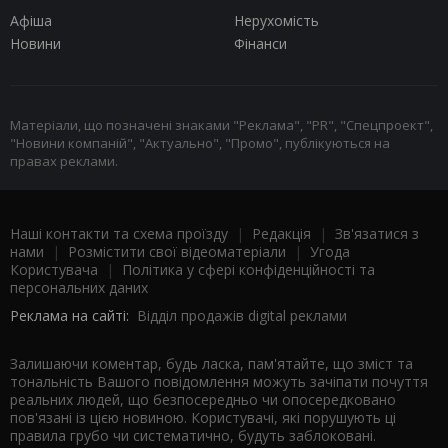
Афіша
Нерухомість
Новини
Фінанси
Матеріали, що позначені знаками "Реклама", "PR", "Спецпроект",
"Новини компаній", "Актуально", "Промо", публікуються на
правах реклами.
Наші контакти та схема проїзду
|
Редакція
|
Зв'язатися з
нами
|
Розмістити свої відеоматеріали
|
Угода
Користувача
|
Політика у сфері конфіденційності та
персональних даних
Реклама на сайті:
Відділ продажів digital реклами
Залишаючи коментар, будь ласка, пам'ятайте, що зміст та
тональність Вашого повідомлення можуть зачіпати почуття
реальних людей, що безпосередньо чи опосередковано
пов'язані із цією новиною. Користувачі, які порушують ці
правила грубо чи систематично, будуть заблоковані.