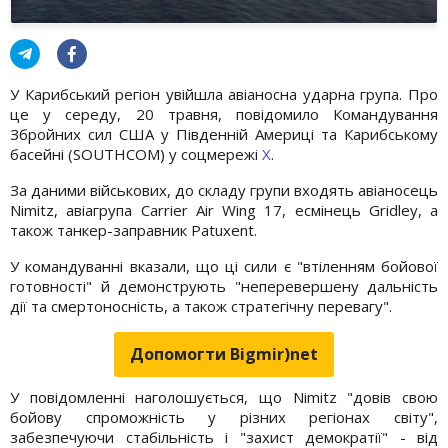
У Карибський регіон увійшла авіаносна ударна група. Про
це у середу, 20 травня, повідомило Командування
Збройних сил США у Південній Америці та Карибському
басейні (SOUTHCOM) у соцмережі
Х
.
За даними військових, до складу групи входять авіаносець
Nimitz, авіагрупа Carrier Air Wing 17, есмінець Gridley, а
також танкер-заправник Patuxent.
У командуванні вказали, що ці сили є "втіленням бойової
готовності" й демонструють "неперевершену дальність
дії та смертоносність, а також стратегічну перевагу".
Допомогти Bigmir)net
У повідомленні наголошується, що Nimitz "довів свою
бойову спроможність у різних регіонах світу",
забезпечуючи стабільність і "захист демократії" - від