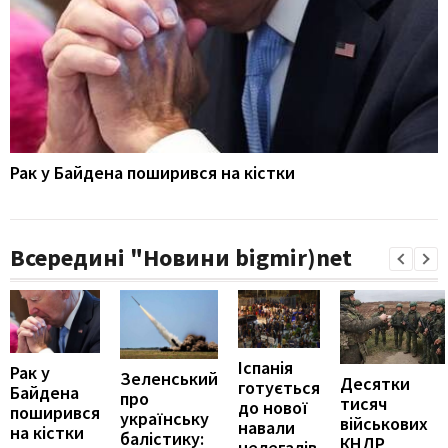
Рак у Байдена поширився на кістки
Всередині "Новини bigmir)net
Іспанія
Рак у
Зеленський
Десятки
готується
Байдена
про
тисяч
до нової
поширився
українську
військових
навали
на кістки
балістику:
КНДР
нелегалів