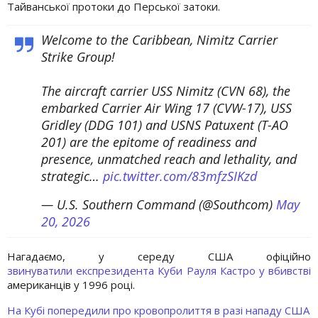
Тайванської протоки до Перської затоки.
Welcome to the Caribbean, Nimitz Carrier
Strike Group!
The aircraft carrier USS Nimitz (CVN 68), the
embarked Carrier Air Wing 17 (CVW-17), USS
Gridley (DDG 101) and USNS Patuxent (T-AO
201) are the epitome of readiness and
presence, unmatched reach and lethality, and
strategic…
pic.twitter.com/83mfzSIKzd
— U.S. Southern Command (@Southcom)
May
20, 2026
Нагадаємо, у середу США офіційно
звинуватили експрезидента Куби Рауля Кастро у вбивстві
американців у 1996 році.
На Кубі попередили про кровопролиття в разі нападу США