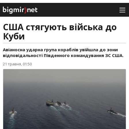
США стягують війська до
Куби
Авіаносна ударна група кораблів увійшла до зони
відповідальності Південного командування ЗС США.
21 травня, 01:50