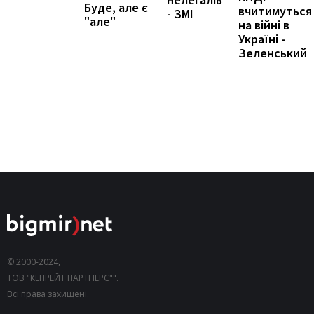
Буде, але є
вчитимуться
- ЗМІ
"але"
на війні в
Україні -
Зеленський
© 2000-2024,
ТОВ "КЕПРЕЙТ ПАРТНЕРС"".
Всі права захищені.