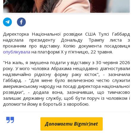
Директорка Національної розвідки США Тулсі Габбард
надіслала президенту Дональду Трампу листа з
проханням про відставку. Копію документа посадовиця
опублікувала
на платформі Х у п'ятницю, 22 травня.
"На жаль, я змушена подати у відставку з 30 червня 2026
року. У мого чоловіка Абрахама нещодавно діагностували
надзвичайно рідкісну форму раку кісток", - зазначила
Габбард. - "Для мене було величезною честю служити
американському народу на посаді директора національної
розвідки", - додала вона, зазначивши, що тимчасово
залишає державну службу, щоб бути поруч із чоловіком і
допомогти йому в боротьбі з хворобою.
Допомогти Bigmir)net