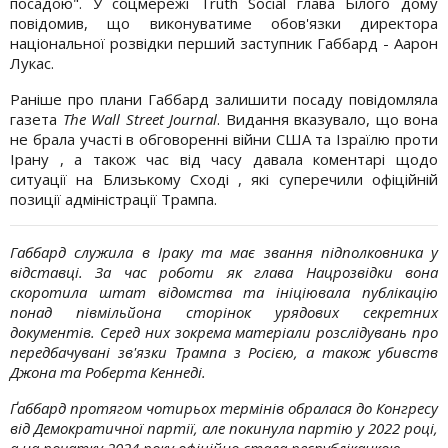
посадою". У соцмережі Truth Social глава Білого дому
повідомив, що виконуватиме обов'язки директора
національної розвідки перший заступник Габбард - Аарон
Лукас.
Раніше про плани Габбард залишити посаду повідомляла
газета
The Wall Street Journal
. Видання вказувало, що вона
не брала участі в обговоренні війни США та Ізраїлю проти
Ірану , а також час від часу давала коментарі щодо
ситуації на Близькому Сході , які суперечили офіційній
позиції адміністрації Трампа.
Габбард служила в Іраку та має звання підполковника у
відставці. За час роботи як глава Нацрозвідки вона
скоротила штат відомства та ініціювала публікацію
понад півмільйона сторінок урядових секретних
документів. Серед них зокрема матеріали розслідувань про
передбачувані зв'язки Трампа з Росією, а також убивств
Джона та Роберта Кеннеді.
Ґаббард протягом чотирьох термінів обралася до Конгресу
від Демократичної партії, але покинула партію у 2022 році,
а на початку 2024 року офіційно стала республіканкою.