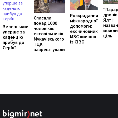
"Пара
дронів
Розкрадання
Списали
Ялті:
міжнародної
понад 1000
назва
допомоги:
Зеленський
чоловіків:
можли
ексчиновник
уперше за
ексочільників
ціль
МЗС вийшов
каденцію
Мукачівського
із СІЗО
прибув до
ТЦК
Сербії
заарештували