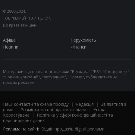
© 2000-2024,
ТОВ "КЕПРЕЙТ ПАРТНЕРС"".
Всі права захищені.
Афіша
Нерухомість
Новини
Фінанси
Матеріали, що позначені знаками "Реклама", "PR", "Спецпроект",
"Новини компаній", "Актуально", "Промо", публікуються на
правах реклами.
Наші контакти та схема проїзду
|
Редакція
|
Зв'язатися з
нами
|
Розмістити свої відеоматеріали
|
Угода
Користувача
|
Політика у сфері конфіденційності та
персональних даних
Реклама на сайті:
Відділ продажів digital реклами