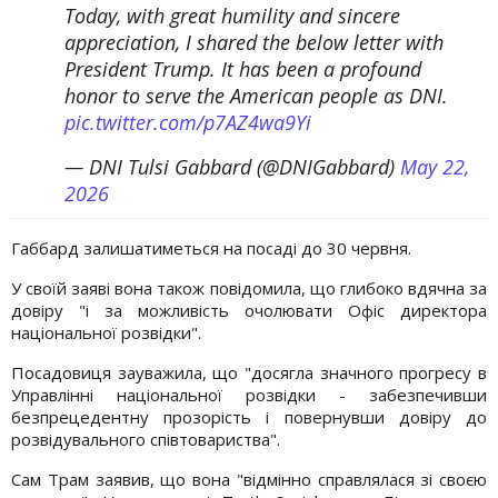
Today, with great humility and sincere
appreciation, I shared the below letter with
President Trump. It has been a profound
honor to serve the American people as DNI.
pic.twitter.com/p7AZ4wa9Yi
— DNI Tulsi Gabbard (@DNIGabbard)
May 22,
2026
Габбард залишатиметься на посаді до 30 червня.
У своїй заяві вона також повідомила, що глибоко вдячна за
довіру "і за можливість очолювати Офіс директора
національної розвідки".
Посадовиця зауважила, що "досягла значного прогресу в
Управлінні національної розвідки - забезпечивши
безпрецедентну прозорість і повернувши довіру до
розвідувального співтовариства".
Сам Трам заявив, що вона "відмінно справлялася зі своєю