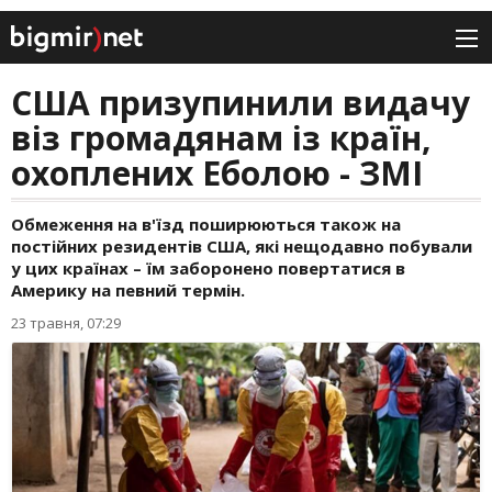
США призупинили видачу
віз громадянам із країн,
охоплених Еболою - ЗМІ
Обмеження на в'їзд поширюються також на
постійних резидентів США, які нещодавно побували
у цих країнах – їм заборонено повертатися в
Америку на певний термін.
23 травня, 07:29