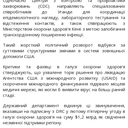
Одночасно Центри з контролю та профілактики
захворювань (CDC) направляють спеціалізованих
співробітників до Уганди для координації
епідеміологічного нагляду, лабораторного тестування та
відстеження контактів, а також співпрацюють з
Міністерством охорони здоров'я Кенії з метою запобігання
транскордонному поширенню інфекції.
Такий жорсткий політичний розворот відбувся за
суттєвими структурними змінами в системі зовнішньої
допомоги США.
Критики та фахівці в галузі охорони здоров'я
стверджують, що ухвалене торік рішення про ліквідацію
Агентства США з міжнародного розвитку (USAID) та
скорочення міжнародного фінансування підірвало місцеві
медичні мережі, які могли б виявити вірус на більш ранній
стадії.
Державний департамент відкинув ці звинувачення,
вказавши на підписану з DRC у лютому п'ятирічну угоду в
галузі охорони здоров'я на суму $1,2 млрд як свідчення
незмінної підтримки регіону.