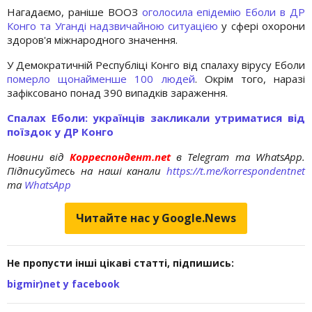
Нагадаємо, раніше ВООЗ
оголосила епідемію Еболи в ДР
Конго та Уганді надзвичайною ситуацією
у сфері охорони
здоров'я міжнародного значення.
У Демократичній Республіці Конго від спалаху вірусу Еболи
померло щонайменше 100 людей
. Окрім того, наразі
зафіксовано понад 390 випадків зараження.
Спалах Еболи: українців закликали утриматися від
поїздок у ДР Конго
Новини від
Корреспондент.net
в Telegram та WhatsApp.
Підписуйтесь на наші канали
https://t.me/korrespondentnet
та
WhatsApp
Читайте нас у Google.News
Не пропусти інші цікаві статті, підпишись:
bigmir)net у facebook