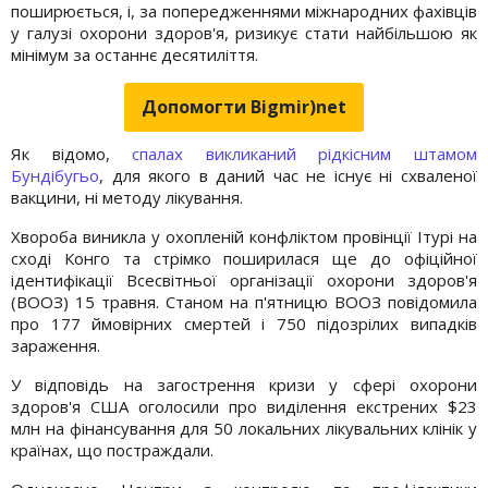
поширюється, і, за попередженнями міжнародних фахівців
у галузі охорони здоров'я, ризикує стати найбільшою як
мінімум за останнє десятиліття.
Допомогти Bigmir)net
Як відомо,
спалах викликаний рідкісним штамом
Бундібугьо
, для якого в даний час не існує ні схваленої
вакцини, ні методу лікування.
Хвороба виникла у охопленій конфліктом провінції Ітурі на
сході Конго та стрімко поширилася ще до офіційної
ідентифікації Всесвітньої організації охорони здоров'я
(ВООЗ) 15 травня. Станом на п'ятницю ВООЗ повідомила
про 177 ймовірних смертей і 750 підозрілих випадків
зараження.
У відповідь на загострення кризи у сфері охорони
здоров'я США оголосили про виділення екстрених $23
млн на фінансування для 50 локальних лікувальних клінік у
країнах, що постраждали.