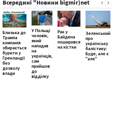
Всередині "Новини bigmir)net
У Польщі
Рак у
Близька до
Зеленський
чоловік,
Байдена
Трампа
про
який
поширився
компанія
українську
нападав
на кістки
збирається
балістику:
на
бурити у
Буде, але є
українців,
Гренландії
"але"
сам
без
прийшов
дозволу
до
влади
відділку