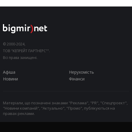
© 2000-2024,
ТОВ "КЕПРЕЙТ ПАРТНЕРС"".
Всі права захищені.
Афіша
Нерухомість
Новини
Фінанси
Матеріали, що позначені знаками "Реклама", "PR", "Спецпроект",
"Новини компаній", "Актуально", "Промо", публікуються на
правах реклами.