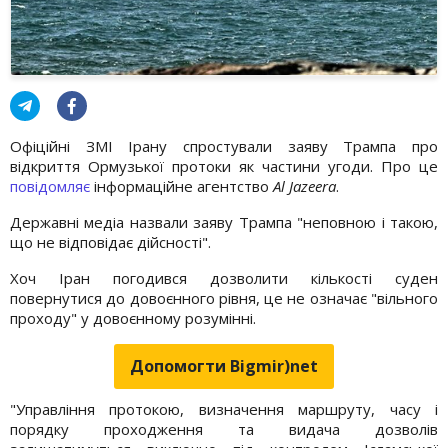
Офіційні ЗМІ Ірану спростували заяву Трампа про
відкриття Ормузької протоки як частини угоди. Про це
повідомляє
інформаційне агентство
Al Jazeera
.
Державні медіа назвали заяву Трампа "неповною і такою,
що не відповідає дійсності".
Хоч Іран погодився дозволити кількості суден
повернутися до довоєнного рівня, це не означає "вільного
проходу" у довоєнному розумінні.
Допомогти Bigmir)net
"Управління протокою, визначення маршруту, часу і
порядку проходження та видача дозволів