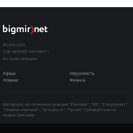
© 2000-2024,
ТОВ "КЕПРЕЙТ ПАРТНЕРС"".
Всі права захищені.
Афіша
Нерухомість
Новини
Фінанси
Матеріали, що позначені знаками "Реклама", "PR", "Спецпроект",
"Новини компаній", "Актуально", "Промо", публікуються на
правах реклами.