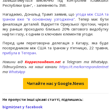
залишатимуться виключно під контролем Ісламської
Республіки Іран", - запевняють ЗМІ.
Нагадаємо, Дональд Трамп заявив, що
угода між США та
Іраном вже "в основному узгоджена"
. Тепер має бути
фіналізація деталей. Відкриття Ормузької протоки, через
яку раніше проходило близько 20% світового видобутку
нафти і газу, є одним із ключових елементів угоди.
Перед цим переговорна делегація з Катару, яка буде
посередником між США та Іраном у п’ятницю, 22 травня,
прибула в Тегеран
.
Новини від
Корреспондент.net
в Telegram та WhatsApp.
Підписуйтесь на наші канали
https://t.me/korrespondentnet
та
WhatsApp
Читайте нас у Google.News
Не пропусти інші цікаві статті, підпишись:
bigmir)net у facebook