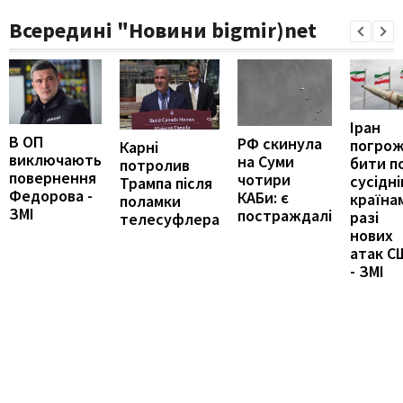
Всередині "Новини bigmir)net
Іран
В ОП
РФ скинула
погро
Карні
виключають
на Суми
бити п
потролив
повернення
чотири
сусідні
Трампа після
Федорова -
КАБи: є
країна
поламки
ЗМІ
постраждалі
разі
телесуфлера
нових
атак С
- ЗМІ