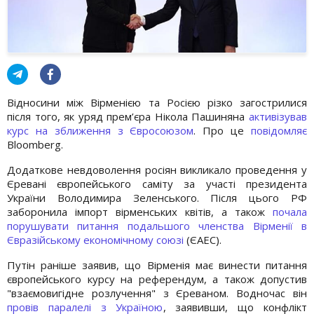
Відносини між Вірменією та Росією різко загострилися
після того, як уряд прем’єра Нікола Пашиняна
активізував
курс на зближення з Євросоюзом
. Про це
повідомляє
Bloomberg.
Додаткове невдоволення росіян викликало проведення у
Єревані європейського саміту за участі президента
України Володимира Зеленського. Після цього РФ
заборонила імпорт вірменських квітів, а також
почала
порушувати питання подальшого членства Вірменії в
Євразійському економічному союзі
(ЄАЕС).
Путін раніше заявив, що Вірменія має винести питання
європейського курсу на референдум, а також допустив
"взаємовигідне розлучення" з Єреваном. Водночас він
провів паралелі з Україною
, заявивши, що конфлікт