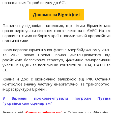
почався після "спроб вступу до ЄС".
Допомогти Bigmir)net
Пашинян у відповідь наголосив, що тільки Вірменія має
право вирішувати питання свого членства в ЄАЕС. На тлі
парламентських виборів у країні посилилися й проросійські
політичні сили.
Після поразок Вірменії у конфлікті з Азербайджаном у 2020
та 2023 роках Єреван почав дистанціюватися від
російських безпекових структур, фактично заморозивши
участь в ОДКБ та посиливши контакти зі США, НАТО та
ЄС.
Країна й досі є економічно залежною від РФ. Остання
контролює значну частину енергетичної та транспортної
інфраструктури Вірменії.
У Вірменії прокоментували погрози Путіна
"українським сценарієм"
Новини від
Корреспондент.net
в Telegram та WhatsApp.