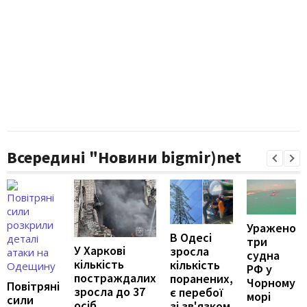
Всередині "Новини bigmir)net
Уражено
В Одесі
три
У Харкові
зросла
судна
кількість
кількість
РФ у
постраждалих
поранених,
Чорному
Повітряні
зросла до 37
є перебої
морі
сили
осіб
зі зв'язком