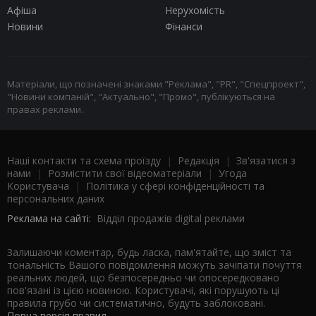
Афіша
Нерухомість
Новини
Фінанси
Матеріали, що позначені знаками "Реклама", "PR", "Спецпроект",
"Новини компаній", "Актуально", "Промо", публікуються на
правах реклами.
Наші контакти та схема проїзду
|
Редакція
|
Зв'язатися з
нами
|
Розмістити свої відеоматеріали
|
Угода
Користувача
|
Політика у сфері конфіденційності та
персональних даних
Реклама на сайті:
Відділ продажів digital реклами
Залишаючи коментар, будь ласка, пам'ятайте, що зміст та
тональність Вашого повідомлення можуть зачіпати почуття
реальних людей, що безпосередньо чи опосередковано
пов'язані із цією новиною. Користувачі, які порушують ці
правила грубо чи систематично, будуть заблоковані.
Повна версія правил