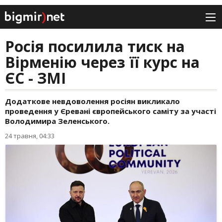
Росія посилила тиск на
Вірменію через її курс на
ЄС - ЗМІ
Додаткове невдоволення росіян викликало
проведення у Єревані європейського саміту за участі
Володимира Зеленського.
24 травня, 04:33