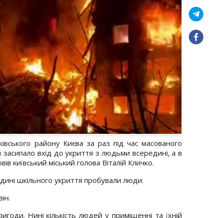
івського району Києва за раз під час масованого
й засипало вхід до укриття з людьми всередині, а в
ів київський міський голова Віталій Кличко.
едині шкільного укриття пробували люди.
ін.
годи. Нині кількість людей у приміщенні та їхній