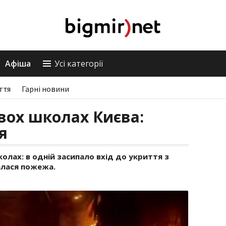
Афіша
Усі категорії
ття
Гарні новини
вох школах Києва:
я
олах: в одній засипало вхід до укриття з
алася пожежа.