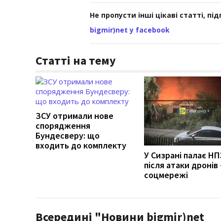
Не пропусти інші цікаві статті, пі
bigmir)net у facebook
Статті на тему
ЗСУ отримали нове
спорядження
Бундесверу: що
входить до комплекту
У Сизрані палає НП
після атаки дронів 
соцмережі
Всередині "Новини bigmir)net