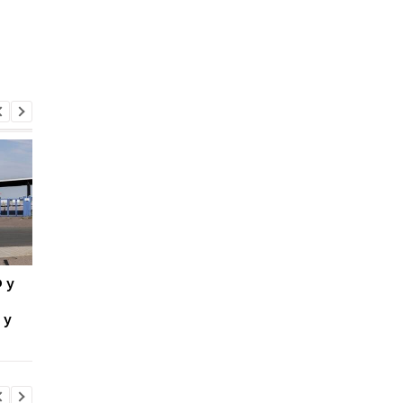
 у
Атака РФ на Київщину:
РФ створила
три жертви, серед них
"українську бригаду"
 у
дитина
полонених - ISW