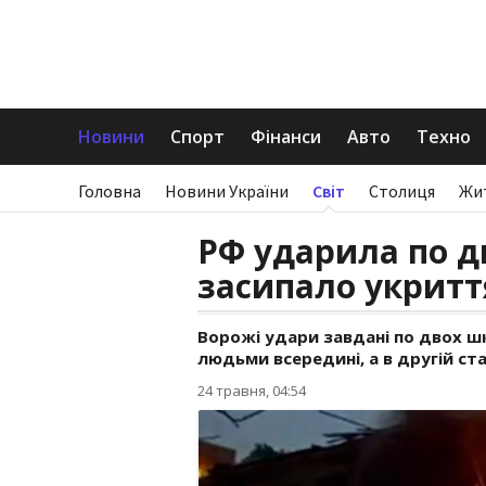
Новини
Спорт
Фінанси
Авто
Техно
Головна
Новини України
Світ
Столиця
Жи
РФ ударила по д
засипало укритт
Ворожі удари завдані по двох шк
людьми всередині, а в другій ст
24 травня, 04:54