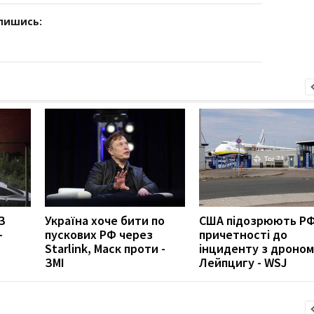
дпишись:
З
Україна хоче бити по
США підозрюють РФ
-
пускових РФ через
причетності до
Starlink, Маск проти -
інциденту з дроном
ЗМІ
Лейпцигу - WSJ