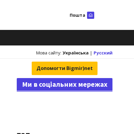
Пошта
Шукати
Мова сайту:
Українська
|
Русский
Допомогти Bigmir)net
Ми в соціальних мережах