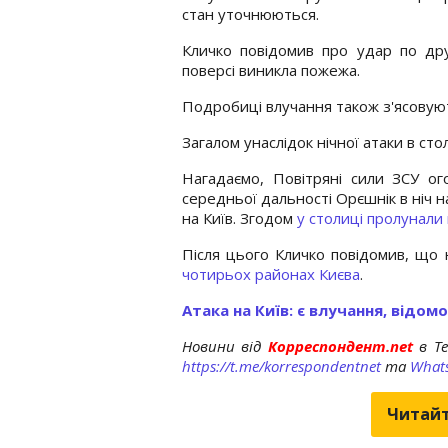
стан уточнюються.
Кличко повідомив про удар по дру
поверсі виникла пожежа.
Подробиці влучання також з'ясовую
Загалом унаслідок нічної атаки в сто
Нагадаємо, Повітряні сили ЗСУ ог
середньої дальності Орєшнік в ніч н
на Київ. Згодом
у столиці пролунали
Після цього Кличко повідомив, що 
чотирьох районах Києва
.
Атака на Київ: є влучання, відом
Новини від
Корреспондент.net
в T
https://t.me/korrespondentnet
та
What
Читайт