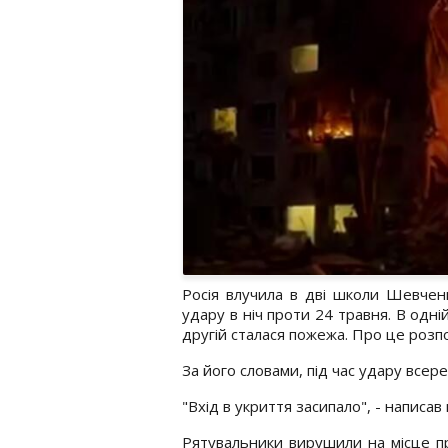
Росія влучила в дві школи Шевченк
удару в ніч проти 24 травня. В одні
другій сталася пожежа. Про це розпов
За його словами, під час удару всер
"Вхід в укриття засипало", - написав в
Рятувальники вирушили на місце при