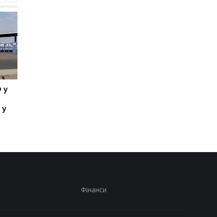
 у
Атака РФ на Київщину:
РФ створила
три жертви, серед них
"українську бригаду"
 у
дитина
полонених - ISW
Фінанси