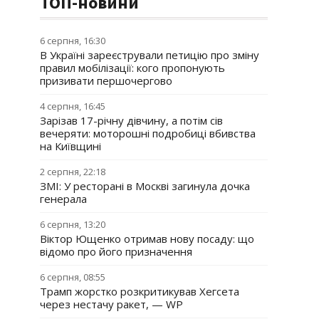
ТОП-новини
6 серпня, 16:30
В Україні зареєстрували петицію про зміну
правил мобілізації: кого пропонують
призивати першочергово
4 серпня, 16:45
Зарізав 17-річну дівчину, а потім сів
вечеряти: моторошні подробиці вбивства
на Київщині
2 серпня, 22:18
ЗМІ: У ресторані в Москві загинула дочка
генерала
6 серпня, 13:20
Віктор Ющенко отримав нову посаду: що
відомо про його призначення
6 серпня, 08:55
Трамп жорстко розкритикував Хегсета
через нестачу ракет, — WP