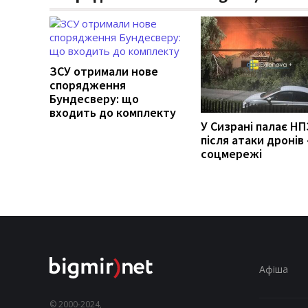
ЗСУ отримали нове
спорядження
Бундесверу: що
входить до комплекту
У Сизрані палає НП
після атаки дронів 
соцмережі
Афіша
© 2000-2024,