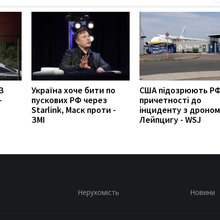
З
Україна хоче бити по
США підозрюють РФ
-
пускових РФ через
причетності до
Starlink, Маск проти -
інциденту з дроном
ЗМІ
Лейпцигу - WSJ
Нерухомість
Новини