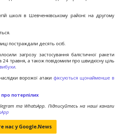
гій школі в Шевченківському районі: на другому
ться.
лиці постраждали десять осіб.
олосили загрозу застосування балістичної ракети
а 24 травня, а також повідомили про швидкісну ціль
 вибухи
.
наслідки ворожої атаки
фіксуються щонайменше в
о про потерпілих
elegram та WhatsApp. Підписуйтесь на наші канали
sApp
е нас у Google.News