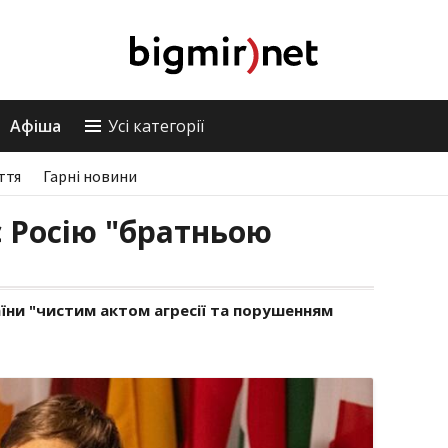
Афіша
Усі категорії
ття
Гарні новини
є Росію "братньою
їни "чистим актом агресії та порушенням