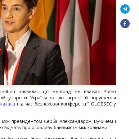
рнабич
заявила, що Белград не вважає Росію
ійну проти України як акт агресії й порушення
сказала
під час безпекової конференції
GLOBSEC
у
и між президентом Сербії
Александаром Вучичем
і
 свідчать про особливу близькість між країнами.
ини братніми. Наш президент Вучич спілкується з