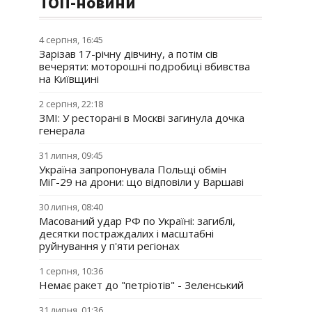
ТОП-новини
4 серпня, 16:45
Зарізав 17-річну дівчину, а потім сів
вечеряти: моторошні подробиці вбивства
на Київщині
2 серпня, 22:18
ЗМІ: У ресторані в Москві загинула дочка
генерала
31 липня, 09:45
Україна запропонувала Польщі обмін
МіГ-29 на дрони: що відповіли у Варшаві
30 липня, 08:40
Масований удар РФ по Україні: загиблі,
десятки постраждалих і масштабні
руйнування у п'яти регіонах
1 серпня, 10:36
Немає ракет до "петріотів" - Зеленський
31 липня, 01:36