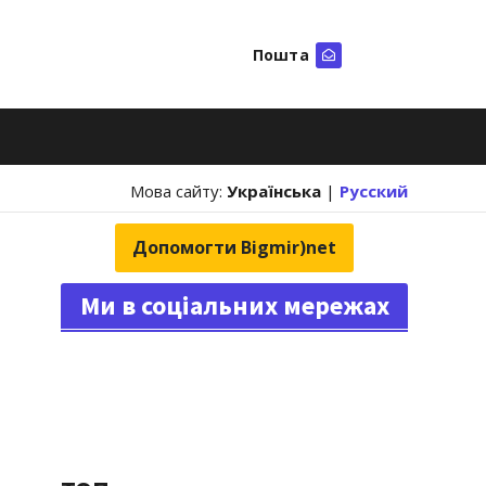
Пошта
Шукати
Мова сайту:
Українська
|
Русский
Допомогти Bigmir)net
Ми в соціальних мережах