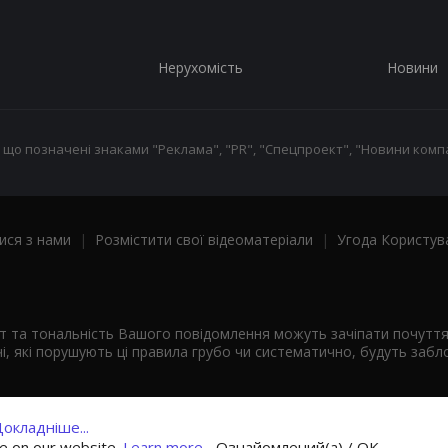
Нерухомість
Новини
 що позначені знаками "Реклама", "PR", "Спецпроект", "Новини компа
ися з нами
|
Розмістити свої відеоматеріали
|
Угода Користув
ст та тональність Вашого повідомлення можуть зачіпати почутт
і, які порушують ці правила грубо чи систематично, будуть забло
окладніше...
ce on our website.
Learn more...
Ознайомлений(а) / OK