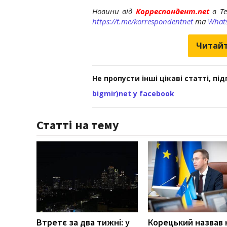
Новини від
Корреспондент.net
в T
https://t.me/korrespondentnet
та
What
Читайт
Не пропусти інші цікаві статті, пі
bigmir)net у facebook
Статті на тему
Втретє за два тижні: у
Корецький назвав 