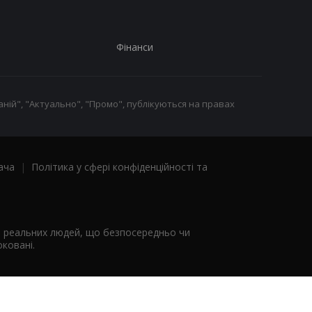
Фінанси
ній", "Актуально", "Промо", публікуються на правах
ача
|
Політика у сфері конфіденційності та
я реальних людей, що безпосередньо чи
ковані.