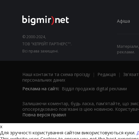
Афіша
© 2000-2024,
ТОВ "КЕПРЕЙТ ПАРТНЕРС"".
Матеріали,
Всі права захищені.
реклами.
Наші контакти та схема проїзду
|
Редакція
|
Зв'язат
персональних даних
Реклама на сайті:
Відділ продажів digital реклами
Залишаючи коментар, будь ласка, пам'ятайте, що змі
опосередковано пов'язані із цією новиною. Користувач
Повна версія правил
x
Для зручності користування сайтом використовуються куки.
Д
This website uses Cookies to ensure you get the best experien