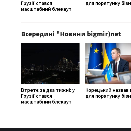
Грузії стався
для порятунку біз
масштабний блекаут
Всередині "Новини bigmir)net
Втретє за два тижні: у
Корецький назвав 
Грузії стався
для порятунку біз
масштабний блекаут