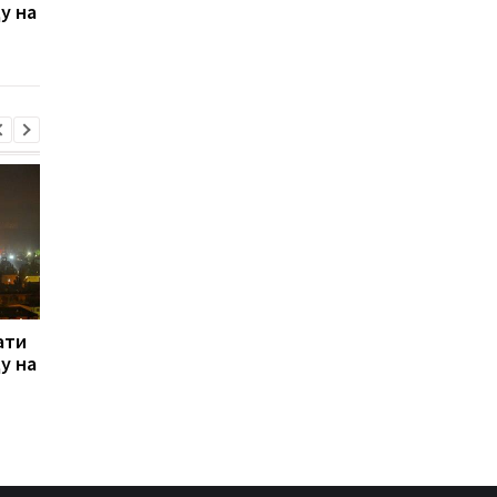
ду на
шпигують через Wi-Fi у
щодо судна: Це
готелях - Microsoft
прецедент
ати
Російські хакери
Київ про рішення Шв
ду на
шпигують через Wi-Fi у
щодо судна: Це
готелях - Microsoft
прецедент