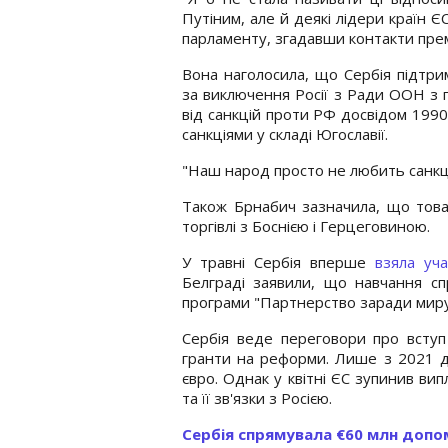
Путіним, але й деякі лідери країн Є
парламенту, згадавши контакти пре
Вона наголосила, що Сербія підтрим
за виключення Росії з Ради ООН з 
від санкцій проти РФ досвідом 1990
санкціями у складі Югославії.
"Наш народ просто не любить санкції
Також Брнабич зазначила, що товар
торгівлі з Боснією і Герцеговиною.
У травні Сербія вперше
взяла уч
Белграді заявили, що навчання сп
програми "Партнерство заради миру
Сербія веде переговори про всту
гранти на реформи. Лише з 2021 д
євро. Однак у квітні ЄС зупинив ви
та її зв'язки з Росією.
Сербія спрямувала €60 млн допом