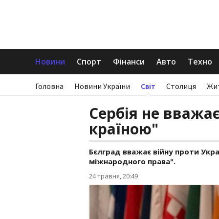
Новини
Спорт
Фінанси
Авто
Техно
Головна
Новини України
Світ
Столиця
Жи
Сербія не вважа
країною"
Бєлград вважає війну проти Укра
міжнародного права".
24 травня, 20:49