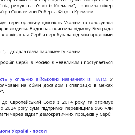
С підтримують зв'язок із Кремлем", - заявила спікер
м’єра Словаччини Роберта Фіцо із Кремлем.
ує територіальну цілісність України та голосувала
прав людини. Водночас пояснила відмову Белграда
-х років, коли Сербія перебувала під міжнародними
", - додала глава парламенту країни.
ообіг Сербії з Росією є невеликим і поступається
асть у спільних військових навчаннях із
НАТО
. У
рямовані на обмін досвідом і співпрацю в межах
".
п до Європейський Союз з 2014 року та отримує
о 2024 року сума підтримки перевищила 586 млн
плати через відкат демократичних процесів у Сербії
оги Україні - посол