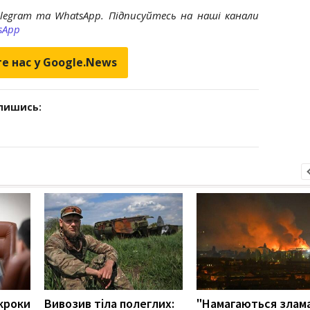
elegram та WhatsApp. Підписуйтесь на наші канали
sApp
е нас у Google.News
дпишись:
кроки
Вивозив тіла полеглих:
"Намагаються злам