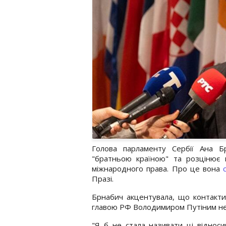
Голова парламенту Сербії
Ана Б
"братньою країною" та розцінює в
міжнародного права. Про це вона
Празі.
Брнабич акцентувала, що контакт
главою РФ
Володимиром Путіним
не
"Я б не стала називати ці віднос