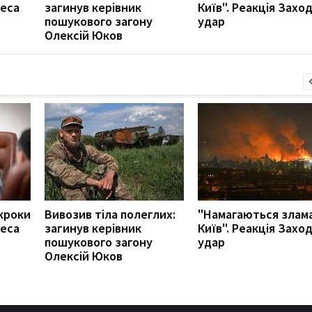
неса
загинув керівник
Київ". Реакція Захо
пошукового загону
удар
Олексій Юков
кроки
Вивозив тіла полеглих:
"Намагаються злам
неса
загинув керівник
Київ". Реакція Захо
пошукового загону
удар
Олексій Юков