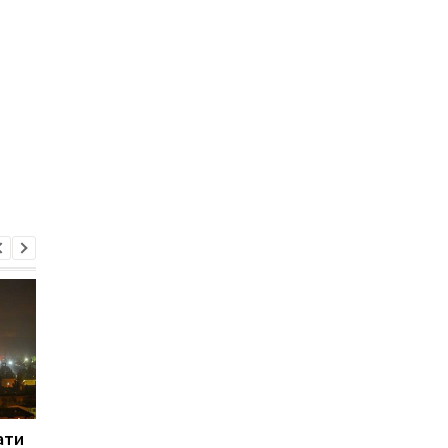
ати
Російські хакери
Київ про рішення Шв