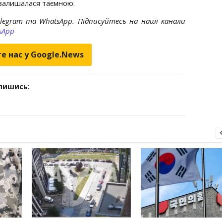
 залишалася таємною.
elegram та WhatsApp. Підписуйтесь на наші канали
sApp
е нас у Google.News
дпишись: