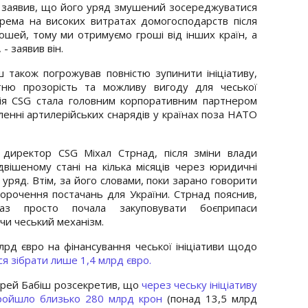
T заявив, що його уряд змушений зосереджуватися
крема на високих витратах домогосподарств після
рошей, тому ми отримуємо гроші від інших країн, а
- заявив він.
ш також погрожував повністю зупинити ініціативу,
тню прозорість та можливу вигоду для чеської
ія CSG стала головним корпоративним партнером
вленні артилерійських снарядів у країнах поза НАТО
 директор CSG Міхал Стрнад, після зміни влади
двішеному стані на кілька місяців через юридичні
 уряд. Втім, за його словами, поки зарано говорити
орочення постачань для України. Стрнад пояснив,
аз просто почала закуповувати боєприпаси
чи чеський механізм.
лрд євро на фінансування чеської ініціативи щодо
я зібрати лише 1,4 млрд євро.
ндрей Бабіш розсекретив, що
через чеську ініціативу
 пройшло близько 280 млрд крон
(понад 13,5 млрд