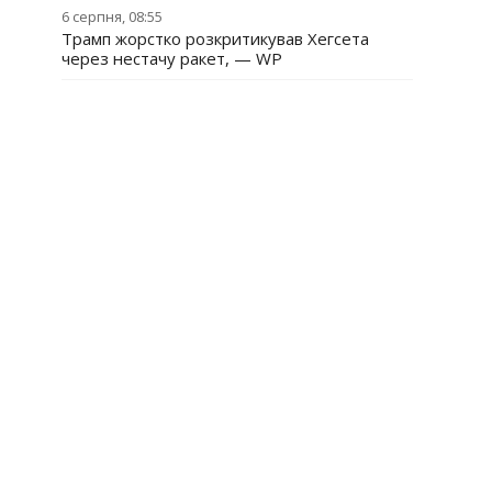
6 серпня, 08:55
Трамп жорстко розкритикував Хегсета
через нестачу ракет, — WP