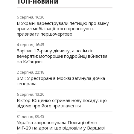
ТОП-новини
6 серпня, 16:30
В Україні зареєстрували петицію про зміну
правил мобілізації: кого пропонують
призивати першочергово
4 серпня, 16:45
Зарізав 17-річну дівчину, а потім сів
вечеряти: моторошні подробиці вбивства
на Київщині
2 серпня, 22:18
ЗМІ: У ресторані в Москві загинула дочка
генерала
6 серпня, 13:20
Віктор Ющенко отримав нову посаду: що
відомо про його призначення
31 липня, 09:45
Україна запропонувала Польщі обмін
МіГ-29 на дрони: що відповіли у Варшаві