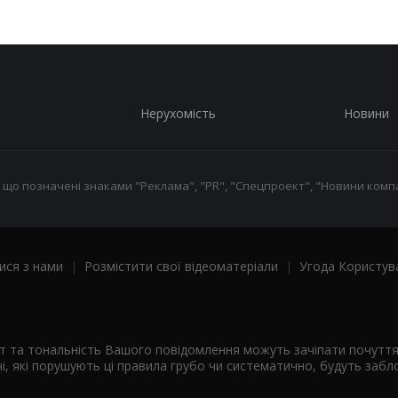
Нерухомість
Новини
 що позначені знаками "Реклама", "PR", "Спецпроект", "Новини компа
ися з нами
|
Розмістити свої відеоматеріали
|
Угода Користув
ст та тональність Вашого повідомлення можуть зачіпати почутт
і, які порушують ці правила грубо чи систематично, будуть забло