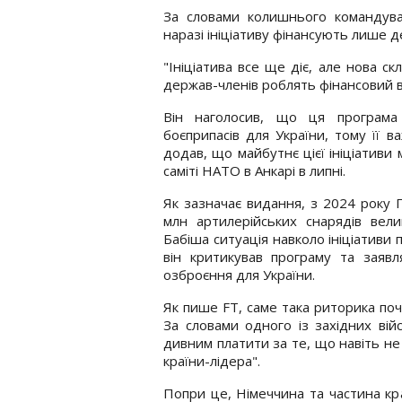
За словами колишнього командува
наразі ініціативу фінансують лише де
"Ініціатива все ще діє, але нова с
держав-членів роблять фінансовий вн
Він наголосив, що ця програма
боєприпасів для України, тому її 
додав, що майбутнє цієї ініціативи
саміті НАТО в Анкарі в липні.
Як зазначає видання, з 2024 року 
млн артилерійських снарядів вели
Бабіша ситуація навколо ініціативи 
він критикував програму та заявл
озброєння для України.
Як пише FT, саме така риторика поч
За словами одного із західних вій
дивним платити за те, що навіть не
країни-лідера".
Попри це, Німеччина та частина кр