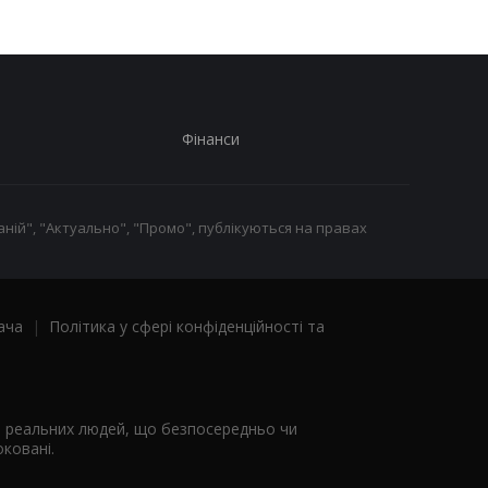
Фінанси
ній", "Актуально", "Промо", публікуються на правах
ача
|
Політика у сфері конфіденційності та
я реальних людей, що безпосередньо чи
ковані.