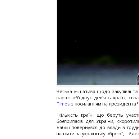
Чеська ініціатива щодо закупівлі та
наразі об’єднує дев’ять країн, хо
Times
з посиланням на президента Ч
"Кількість країн, що беруть участ
боєприпасів для України, скоротила
Бабіш повернувся до влади в грудн
платити за українську зброю", - йдеть