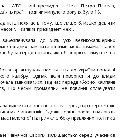
ча НАТО, нині президента Чехії Петра Павела,
в’ять країн, тоді як минулого року їх було 18.
кладність полягає в тому, що лише близько дев’яти
есок", - заявив президент Чехії.
 забезпечувала до 50% усіх великокаліберних
важко швидко замінити іншими механізмами. Павел
 має бути серед питань, які обговорюватимуться на
Прага організувала постачання до України понад 4
кого калібру. Однак після повернення до влади
почала змінюватися. Під час передвиборчої кампанії
яв, що чеські громадяни не повинні оплачувати
ала викликати занепокоєння серед партнерів Чехії.
ськових чиновників, "деякі країни зараз вважають
 має належної підтримки з боку правлячих політиків
аїн Північної Європи залишаються серед учасників