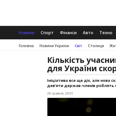
Новини
Спорт
Фінанси
Авто
Техно
Головна
Новини України
Світ
Столиця
Жи
Кількість учасни
для України ско
Ініціатива все ще діє, але нова 
дев’яти держав-членів роблять 
26 травня, 20:01