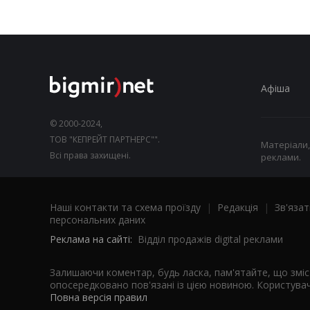
Афіша
© 2000-2024,
ТОВ "КЕПРЕЙТ ПАРТНЕРС"".
Матеріали,
Всі права захищені.
реклами.
Наші контакти та схема проїзду
|
Редакція
|
Зв'язат
персональних даних
Реклама на сайті:
Відділ продажів digital реклами
Залишаючи коментар, будь ласка, пам'ятайте, що змі
опосередковано пов'язані із цією новиною. Користувач
Повна версія правил