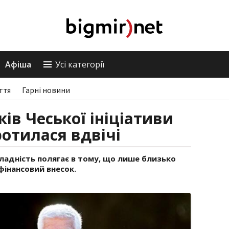
Афіша
Усі категорії
ття
Гарні новини
ків Чеської ініціативи
ротилася вдвічі
складність полягає в тому, що лише близько
фінансовий внесок.