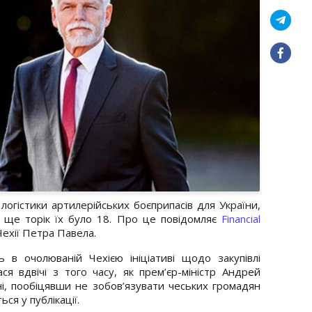
 логістики артилерійських боєприпасів для України,
ча ще торік їх було 18. Про це повідомляє
Financial
ехії Петра Павела.
ь в очолюваній Чехією ініціативі щодо закупівлі
ся вдвічі з того часу, як прем’єр-міністр Андрей
і, пообіцявши не зобов’язувати чеських громадян
ся у публікації.