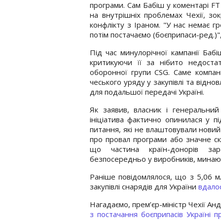
програми. Сам Бабіш у коментарі F
на внутрішніх проблемах Чехії, зо
конфлікту з Іраном. "У нас немає г
потім постачаємо (боєприпаси-ред.)", 
Під час минулорічної кампанії Бабі
критикуючи її за нібито недоста
оборонної групи CSG. Саме компан
чеського уряду у закупівлі та відно
для подальшої передачі Україні.
Як заявив, власник і генеральний
ініціатива фактично опинилася у пі
питання, які не влаштовували новий
про провал програми або значне ск
що частина країн-донорів зар
безпосередньо у виробників, минаю
Раніше повідомлялося, що з 5,06 м
закупівлі снарядів для України
вдалос
Нагадаємо, прем’єр-міністр Чехії А
з постачання боєприпасів Україні