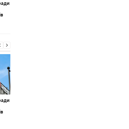
ради
На горі Петрос
Туреччина, Саудівсь
блискавка вразила двох
Аравія і Пакистан
ів
туристів
домовляться про
безпеку
ради
На горі Петрос
Туреччина, Саудівсь
блискавка вразила двох
Аравія і Пакистан
ів
туристів
домовляться про
безпеку