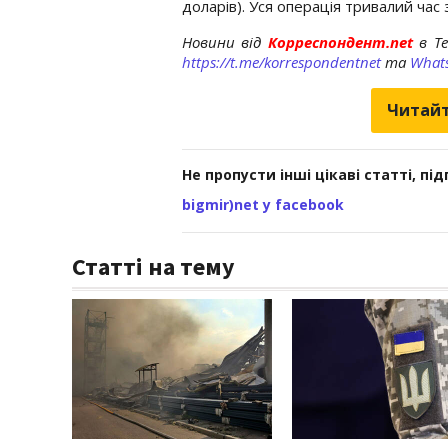
доларів). Уся операція тривалий час
Новини від
Корреспондент.net
в T
https://t.me/korrespondentnet
та
What
Читайт
Не пропусти інші цікаві статті, пі
bigmir)net у facebook
Статті на тему