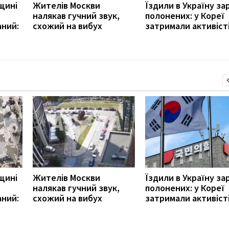
щині
Жителів Москви
Їздили в Україну за
налякав гучний звук,
полонених: у Кореї
аний:
схожий на вибух
затримали активіст
щині
Жителів Москви
Їздили в Україну за
налякав гучний звук,
полонених: у Кореї
аний:
схожий на вибух
затримали активіст