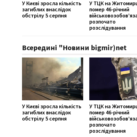
У Києві зросла кількість
У ТЦК на Житомир
загиблих внаслідок
помер 46-річний
обстрілу 5 серпня
військовозобов’яз
розпочато
розслідування
Всередині "Новини bigmir)net
У Києві зросла кількість
У ТЦК на Житомир
загиблих внаслідок
помер 46-річний
обстрілу 5 серпня
військовозобов’яз
розпочато
розслідування