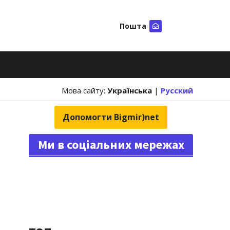
Пошта
Шукати
Мова сайту:
Українська
|
Русский
Допомогти Bigmir)net
Ми в соціальних мережах