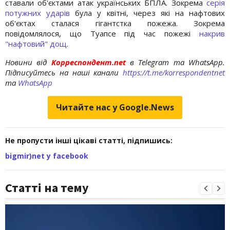
ставали об'єктами атак українських БПЛА. Зокрема
серія
потужних ударів
була у квітні, через які на нафтових
об'єктах сталася гігантстка пожежа. Зокрема
повідомлялося, що Туапсе під час пожежі
накрив
"нафтовий" дощ
.
Новини від
Корреспондент.net
в Telegram та WhatsApp.
Підписуйтесь на наші канали
https://t.me/korrespondentnet
та
WhatsApp
Читайте нас у Google.News
Не пропусти інші цікаві статті, підпишись:
bigmir)net у facebook
Статті на тему