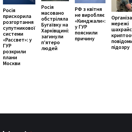
Росія
РФ з квітня
Росія
масовано
не виробляє
прискорила
Організ
обстріляла
«Кинджали»:
розгортання
мережі
Бугаївку на
у ГУР
супутникової
шахрайс
Харківщині:
пояснили
системи
криптоо
загинули
причину
«Рассвет»: у
повідом
п’ятеро
ГУР
підозру
людей
розкрили
плани
Москви