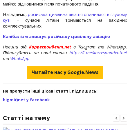
майже відновилися після початкового падіння.
Нагадаємо,
російська цивільна авіація опинилася в глухому
куті
- сучасні літаки тримаються на західних
комплектувальних.
Канібалізм знищує російську цивільну авіацію
Новини від
Корреспондент.net
в Telegram та WhatsApp.
Підписуйтесь на наші канали
https://t.me/korrespondentnet
та
WhatsApp
Читайте нас у Google.News
Не пропусти інші цікаві статті, підпишись:
bigmir)net у facebook
Статті на тему