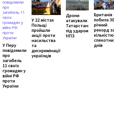
Британія
Дрони
побила 30
У 22 містах
атакували
річний
Польщі
Татарстан:
рекорд з
пройшли
під ударом
кількістю
акції проти
НПЗ
спекотни
насильства
У Перу
днів
та
повідомили
дискримінації
про
українців
загибель
11 своїх
громадян у
війні РФ
проти
України