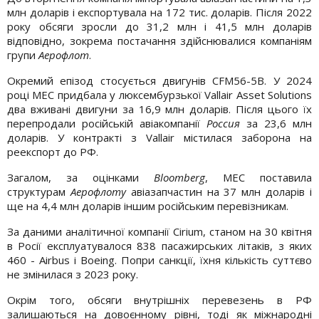
млн доларів і експортувала на 172 тис. доларів. Після 2022
року обсяги зросли до 31,2 млн і 41,5 млн доларів
відповідно, зокрема постачання здійснювалися компаніям
групи
Аерофлот
.
Окремий епізод стосується двигунів CFM56-5B. У 2024
році MEC придбала у люксембурзької Vallair Asset Solutions
два вживані двигуни за 16,9 млн доларів. Після цього їх
перепродали російській авіакомпанії
Россия
за 23,6 млн
доларів. У контракті з Vallair містилася заборона на
реекспорт до РФ.
Загалом, за оцінками
Bloomberg
, MEC поставила
структурам
Аерофлоту
авіазапчастин на 37 млн доларів і
ще на 4,4 млн доларів іншим російським перевізникам.
За даними аналітичної компанії Cirium, станом на 30 квітня
в Росії експлуатувалося 838 пасажирських літаків, з яких
460 - Airbus і Boeing. Попри санкції, їхня кількість суттєво
не змінилася з 2023 року.
Окрім того, обсяги внутрішніх перевезень в РФ
залишаються на довоєнному рівні, тоді як міжнародні