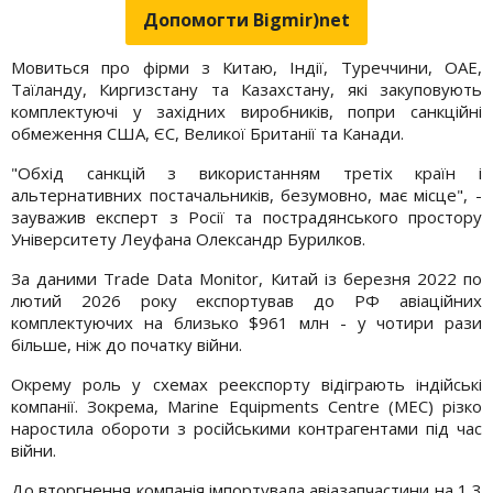
Допомогти Bigmir)net
Мовиться про фірми з Китаю, Індії, Туреччини, ОАЕ,
Таїланду, Киргизстану та Казахстану, які закуповують
комплектуючі у західних виробників, попри санкційні
обмеження США, ЄС, Великої Британії та Канади.
"Обхід санкцій з використанням третіх країн і
альтернативних постачальників, безумовно, має місце", -
зауважив експерт з Росії та пострадянського простору
Університету Леуфана Олександр Бурилков.
За даними Trade Data Monitor, Китай із березня 2022 по
лютий 2026 року експортував до РФ авіаційних
комплектуючих на близько $961 млн - у чотири рази
більше, ніж до початку війни.
Окрему роль у схемах реекспорту відіграють індійські
компанії. Зокрема, Marine Equipments Centre (MEC) різко
наростила обороти з російськими контрагентами під час
війни.
До вторгнення компанія імпортувала авіазапчастини на 1,3