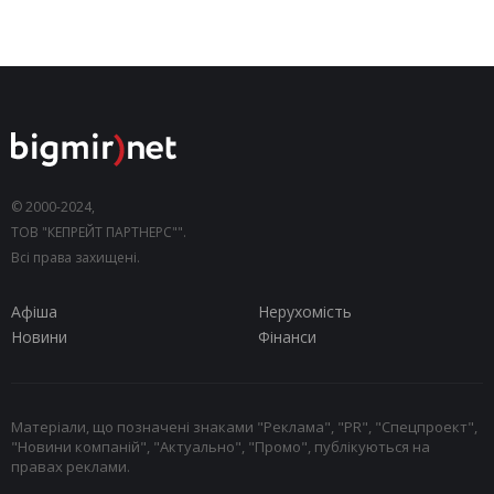
© 2000-2024,
ТОВ "КЕПРЕЙТ ПАРТНЕРС"".
Всі права захищені.
Афіша
Нерухомість
Новини
Фінанси
Матеріали, що позначені знаками "Реклама", "PR", "Спецпроект",
"Новини компаній", "Актуально", "Промо", публікуються на
правах реклами.