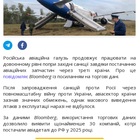
Російська авіаційна галузь продовжує працювати на
довоєнному рівні попри західні санкції завдяки постачанню
авіаційних запчастин через треті країни. Про це
повідомляє
Bloomberg
із посиланням на торгові дані.
Після запровадження санкцій проти Росії через
повномасштабну війну проти України, авіасектор країни
зазнав значних обмежень, однак масового виведення
літаків з експлуатації наразі не відбулося.
За даними
Bloomberg
, використання торгових даних
дозволило виявити щонайменше 30 компаній, котрі
постачали авіадеталі до РФ у 2025 році.