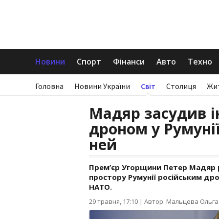
Новини
Спорт
Фінанси
Авто
Техно
Головна
Новини України
Світ
Столиця
Жи
Мадяр засудив і
дроном у Румуні
ней
Прем’єр Угорщини Петер Мадяр 
простору Румунії російським дро
НАТО.
29 травня, 17:10
|
Автор: Мальцева Ольга