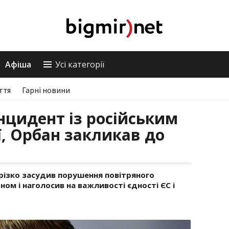
Афіша
Усі категорії
ття
Гарні новини
нцидент із російським
ї, Орбан закликав до
різко засудив порушення повітряного
ном і наголосив на важливості єдності ЄС і