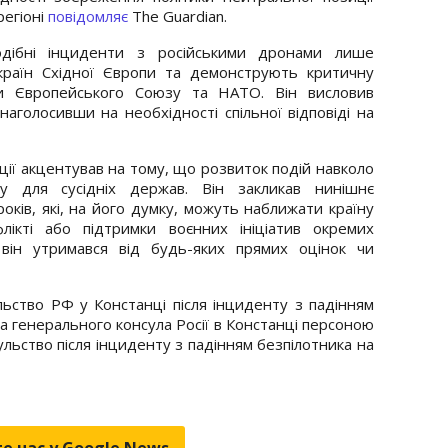
регіоні
повідомляє
The Guardian.
дібні інциденти з російськими дронами лише
країн Східної Європи та демонструють критичну
ми Європейського Союзу та НАТО. Він висловив
 наголосивши на необхідності спільної відповіді на
ції акцентував на тому, що розвиток подій навколо
у для сусідніх держав. Він закликав нинішнє
оків, які, на його думку, можуть наближати країну
лікті або підтримки воєнних ініціатив окремих
він утримався від будь-яких прямих оцінок чи
ьство РФ у Констанці після інциденту з падінням
ла генерального консула Росії в Констанці персоною
ульство після інциденту з падінням безпілотника на
е нас у Google.News