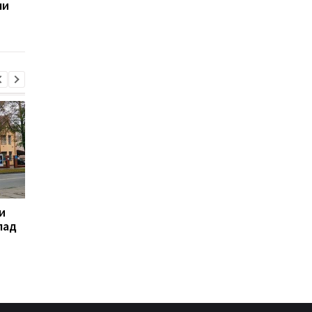
ми
після атаки Росії
Україні: календар св
та традиції
и
Теж хочемо: Трамп
Стрілянина в центрі
пад
зробив заяву про Patriot
Кривого Рогу: є
Україні
поранений, стрілець
утік - ЗМІ