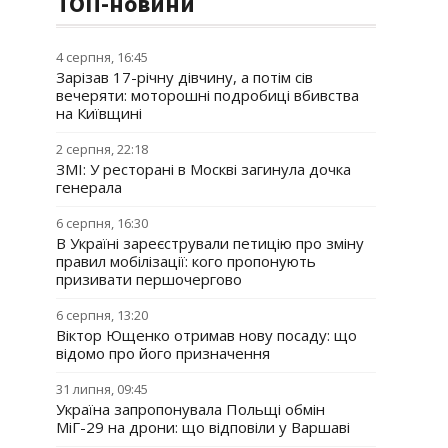
ТОП-новини
4 серпня, 16:45
Зарізав 17-річну дівчину, а потім сів
вечеряти: моторошні подробиці вбивства
на Київщині
2 серпня, 22:18
ЗМІ: У ресторані в Москві загинула дочка
генерала
6 серпня, 16:30
В Україні зареєстрували петицію про зміну
правил мобілізації: кого пропонують
призивати першочергово
6 серпня, 13:20
Віктор Ющенко отримав нову посаду: що
відомо про його призначення
31 липня, 09:45
Україна запропонувала Польщі обмін
МіГ-29 на дрони: що відповіли у Варшаві