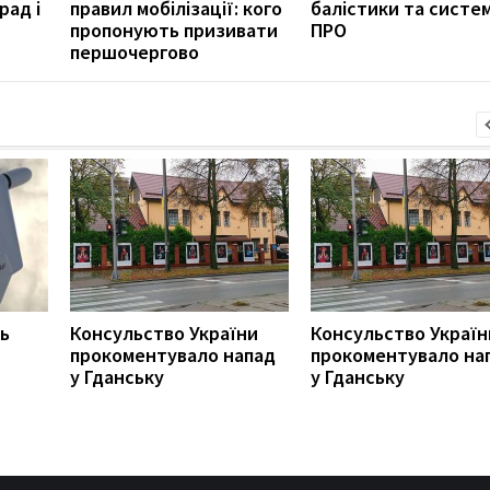
рад і
правил мобілізації: кого
балістики та систе
пропонують призивати
ПРО
першочергово
ь
Консульство України
Консульство Україн
прокоментувало напад
прокоментувало на
у Гданську
у Гданську