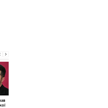
вав
Херсон повністю
Медовий, Яблучний і
кої
залишився без світла
Горіховий Спас 2026 