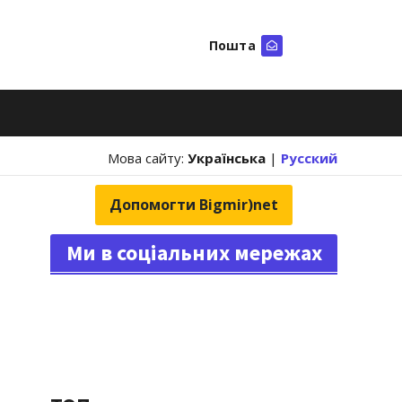
Пошта
Шукати
Мова сайту:
Українська
|
Русский
Допомогти Bigmir)net
Ми в соціальних мережах