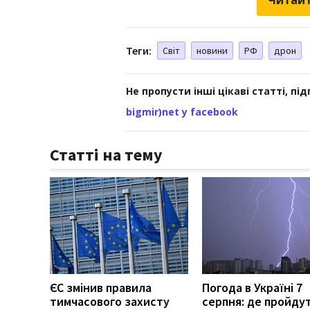
Теги:
Світ
новини
РФ
дрон
Не пропусти інші цікаві статті, пі
bigmir)net у facebook
Статті на тему
ЄС змінив правила
Погода в Україні 7
тимчасового захисту
серпня: де пройду