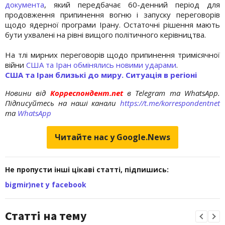
документа
, який передбачає 60-денний період для
продовження припинення вогню і запуску переговорів
щодо ядерної програми Ірану. Остаточні рішення мають
бути ухвалені на рівні вищого політичного керівництва.
На тлі мирних переговорів щодо припинення тримісячної
війни
США та Іран обмінялись новими ударами
.
США та Іран близькі до миру. Ситуація в регіоні
Новини від
Корреспондент.net
в Telegram та WhatsApp.
Підписуйтесь на наші канали
https://t.me/korrespondentnet
та
WhatsApp
Читайте нас у Google.News
Не пропусти інші цікаві статті, підпишись:
bigmir)net у facebook
Статті на тему