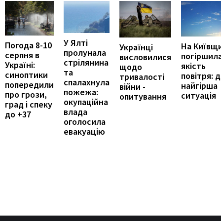
У Ялті
Погода 8-10
На Київщи
Українці
пролунала
серпня в
погіршил
висловилися
стрілянина
Україні:
якість
щодо
та
синоптики
повітря: 
тривалості
спалахнула
попередили
найгірша
війни -
пожежа:
про грози,
ситуація
опитування
окупаційна
град і спеку
влада
до +37
оголосила
евакуацію