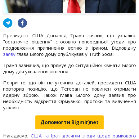
Президент США Дональд Трамп заявив, що ухвалює
"остаточне рішення" стосовно попередньої угоди про
продовження припинення вогню з Іраном. Відповідну
заяву
глава Білого дому опублікував у Truth Social.
Трамп зазначив, що прямує до Ситуаційної кімнати Білого
дому для ухвалення рішення.
Попри те, що він не уточнив деталей, президент США
повторив позицію, що Тегеран не повинен отримати
ядерну зброю. Також глава Білого дому заявив про
необхідність відкриття Ормузької протоки та вилучення
усіх мін.
Допомогти Bigmir)net
Нагадаємо,
США та Іран досягли згоди щодо рамкового