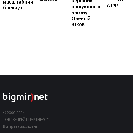
керівник
масштабний
удар
пошукового
блекаут
загону
Олексій
Юков
© 2000-2024,
ТОВ "КЕПРЕЙТ ПАРТНЕРС"".
Всі права захищені.