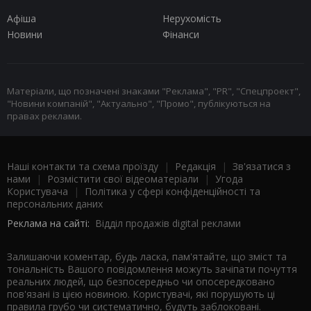
Афіша
Нерухомість
Новини
Фінанси
Матеріали, що позначені знаками "Реклама", "PR", "Спецпроект",
"Новини компаній", "Актуально", "Промо", публікуються на
правах реклами.
Наші контакти та схема проїзду
|
Редакція
|
Зв'язатися з
нами
|
Розмістити свої відеоматеріали
|
Угода
Користувача
|
Політика у сфері конфіденційності та
персональних даних
Реклама на сайті:
Відділ продажів digital реклами
Залишаючи коментар, будь ласка, пам'ятайте, що зміст та
тональність Вашого повідомлення можуть зачіпати почуття
реальних людей, що безпосередньо чи опосередковано
пов'язані із цією новиною. Користувачі, які порушують ці
правила грубо чи систематично, будуть заблоковані.