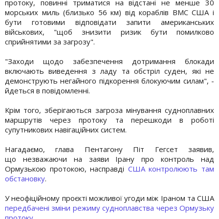
протоку, повинні триматися на відстані не менше 30
морських миль (близько 56 км) від кораблів ВМС США і
бути готовими відповідати запити американських
військових, "щоб знизити ризик бути помилково
сприйнятими за загрозу".
"Заходи щодо забезпечення дотримання блокади
включають виведення з ладу та обстріл суден, які не
демонструють негайного підкорення блокуючим силам", -
йдеться в повідомленні.
Крім того, зберігаються загроза мінування судноплавних
маршрутів через протоку та перешкоди в роботі
супутникових навігаційних систем.
Нагадаємо, глава Пентагону Піт Гегсет заявив,
що незважаючи на заяви Ірану про контроль над
Ормузькою протокою, насправді
США контролюють там
обстановку
.
У неофіційному проєкті можливої угоди між Іраном та США
передбачені зміни режиму судноплавства через Ормузьку
протоку
.