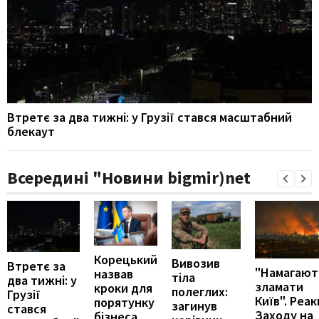
Втретє за два тижні: у Грузії стався масштабний
блекаут
Всередині "Новини bigmir)net
Корецький
Вивозив
Втретє за
"Намагают
назвав
тіла
два тижні: у
зламати
кроки для
полеглих:
Грузії
Київ". Реак
порятунку
загинув
стався
Заходу на
бізнеса