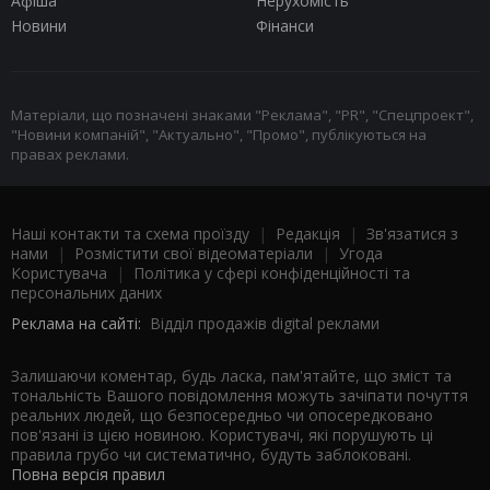
Афіша
Нерухомість
Новини
Фінанси
Матеріали, що позначені знаками "Реклама", "PR", "Спецпроект",
"Новини компаній", "Актуально", "Промо", публікуються на
правах реклами.
Наші контакти та схема проїзду
|
Редакція
|
Зв'язатися з
нами
|
Розмістити свої відеоматеріали
|
Угода
Користувача
|
Політика у сфері конфіденційності та
персональних даних
Реклама на сайті:
Відділ продажів digital реклами
Залишаючи коментар, будь ласка, пам'ятайте, що зміст та
тональність Вашого повідомлення можуть зачіпати почуття
реальних людей, що безпосередньо чи опосередковано
пов'язані із цією новиною. Користувачі, які порушують ці
правила грубо чи систематично, будуть заблоковані.
Повна версія правил