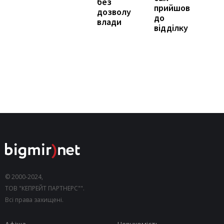
без
прийшов
дозволу
до
влади
відділку
© 2000-2024,
ТОВ "КЕПРЕЙТ ПАРТНЕРС"".
Всі права захищені.