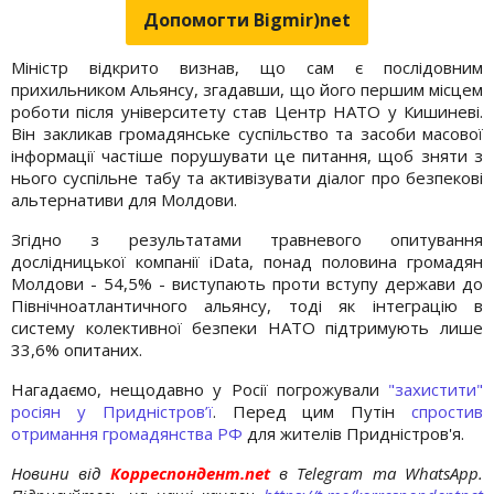
Допомогти Bigmir)net
Міністр відкрито визнав, що сам є послідовним
прихильником Альянсу, згадавши, що його першим місцем
роботи після університету став Центр НАТО у Кишиневі.
Він закликав громадянське суспільство та засоби масової
інформації частіше порушувати це питання, щоб зняти з
нього суспільне табу та активізувати діалог про безпекові
альтернативи для Молдови.
Згідно з результатами травневого опитування
дослідницької компанії iData, понад половина громадян
Молдови - 54,5% - виступають проти вступу держави до
Північноатлантичного альянсу, тоді як інтеграцію в
систему колективної безпеки НАТО підтримують лише
33,6% опитаних.
Нагадаємо, нещодавно у Росії погрожували
"захистити"
росіян у Придністров’ї
. Перед цим Путін
спростив
отримання громадянства РФ
для жителів Придністров'я.
Новини від
Корреспондент.net
в Telegram та WhatsApp.