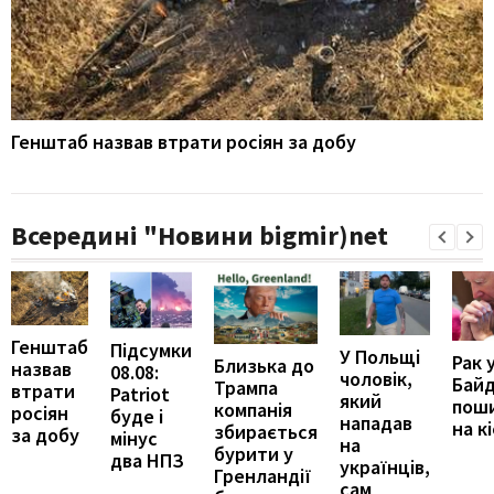
Генштаб назвав втрати росіян за добу
Всередині "Новини bigmir)net
Генштаб
Підсумки
У Польщі
Рак 
Близька до
назвав
08.08:
чоловік,
Бай
Трампа
втрати
Patriot
який
пош
компанія
росіян
буде і
нападав
на к
збирається
за добу
мінус
на
бурити у
два НПЗ
українців,
Гренландії
сам