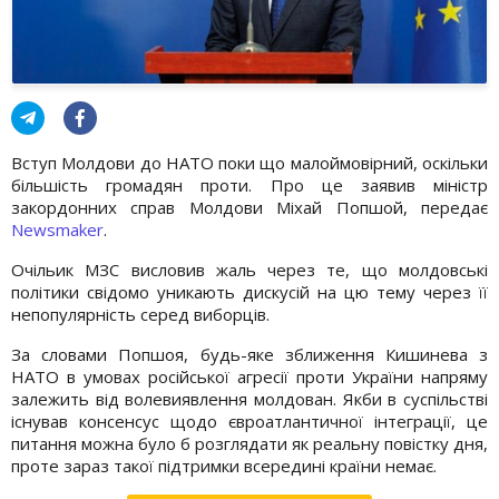
Вступ Молдови до НАТО поки що малоймовірний, оскільки
більшість громадян проти. Про це заявив міністр
закордонних справ Молдови Міхай Попшой, передає
Newsmaker
.
Очільик МЗС висловив жаль через те, що молдовські
політики свідомо уникають дискусій на цю тему через її
непопулярність серед виборців.
За словами Попшоя, будь-яке зближення Кишинева з
НАТО в умовах російської агресії проти України напряму
залежить від волевиявлення молдован. Якби в суспільстві
існував консенсус щодо євроатлантичної інтеграції, це
питання можна було б розглядати як реальну повістку дня,
проте зараз такої підтримки всередині країни немає.