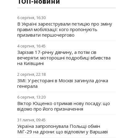
ТОП-новини
6 серпня, 16:30
В Україні зареєстрували петицію про зміну
правил мобілізації: кого пропонують
призивати першочергово
4 серпня, 16:45
Зарізав 17-річну дівчину, а потім сів
вечеряти: моторошні подробиці вбивства
на Київщині
2 серпня, 22:18
ЗМІ: У ресторані в Москві загинула дочка
генерала
6 серпня, 13:20
Віктор Ющенко отримав нову посаду: що
відомо про його призначення
31 липня, 09:45
Україна запропонувала Польщі обмін
МіГ-29 на дрони: що відповіли у Варшаві