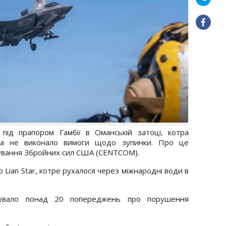
під прапором Гамбії в Оманській затоці, котра
 та не виконало вимоги щодо зупинки. Про це
вання Збройних сил США (CENTCOM).
 Lian Star, котре рухалося через міжнародні води в
орувало понад 20 попереджень про порушення