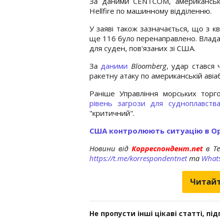
За даними CENTCOM, американськи
Hellfire по машинному відділенню.
У заяві також зазначається, що з к
ще 116 було перенаправлено. Влада
для суден, пов'язаних зі США.
За
даними
Bloomberg
, удар стався 
ракетну атаку по американській авіаб
Раніше Управління морських торго
рівень загрози для судноплавств
"критичний".
США контролюють ситуацію в Ор
Новини від
Корреспондент.net
в T
https://t.me/korrespondentnet
та
What
Читайт
Не пропусти інші цікаві статті, пі