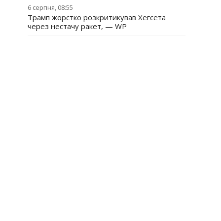
6 серпня, 08:55
Трамп жорстко розкритикував Хегсета
через нестачу ракет, — WP