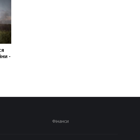
ся
На Київщині
ЄС запускає аналог
ни -
погіршилася якість
Starlink для оборони
повітря: де найгірша
ситуація
Фінанси