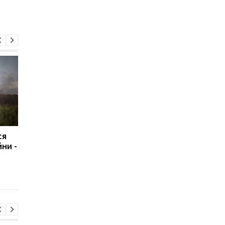
ся
На Київщині
ЄС запускає аналог
ни -
погіршилася якість
Starlink для оборони
повітря: де найгірша
ситуація