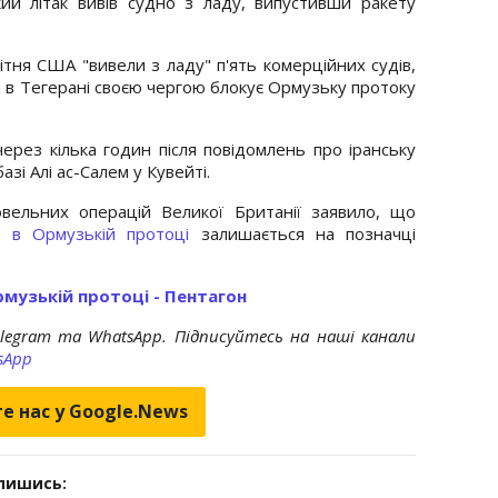
й літак вивів судно з ладу, випустивши ракету
вітня США "вивели з ладу" п'ять комерційних судів,
 в Тегерані своєю чергою блокує Ормузьку протоку
через кілька годин після повідомлень про іранську
азі Алі ас-Салем у Кувейті.
вельних операцій Великої Британії заявило, що
а в Ормузькій протоці
залишається на позначці
музькій протоці - Пентагон
elegram та WhatsApp. Підписуйтесь на наші канали
sApp
е нас у Google.News
дпишись: