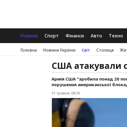
Новини
Спорт
Фінанси
Авто
Техно
Головна
Новини України
Світ
Столиця
Жи
США атакували с
Армія США "зробила понад 20 по
порушення американської блока
31 травня, 08:39