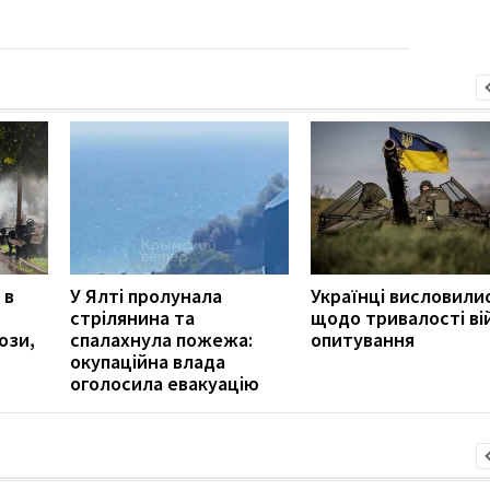
 в
У Ялті пролунала
Українці висловили
стрілянина та
щодо тривалості вій
ози,
спалахнула пожежа:
опитування
окупаційна влада
оголосила евакуацію