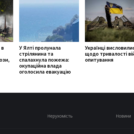
 в
У Ялті пролунала
Українці висловили
стрілянина та
щодо тривалості вій
ози,
спалахнула пожежа:
опитування
окупаційна влада
оголосила евакуацію
Нерухомість
Новини