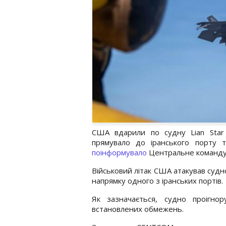
США вдарили по судну Lian Star 
прямувало до іранського порту
поінформувало
Центральне команду
Військовий літак США атакував судно
напрямку одного з іранських портів.
Як зазначається, судно проігн
встановлених обмежень.