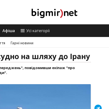
Афіша
Усі категорії
ття
Гарні новини
удно на шляху до Ірану
переджень", повідомивши екіпаж "про
ди".