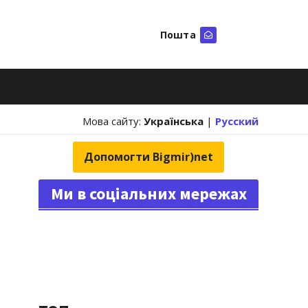
Пошта
Шукати
Мова сайту:
Українська
|
Русский
Допомогти Bigmir)net
Ми в соціальних мережах