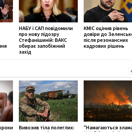
НАБУ і САП повідомили
КМІС оцінив рівень
про нову підозру
довіри до Зеленськ
Стефанішиній: ВАКС
після резонансних
ння
обирає запобіжний
кадрових рішень
захід
кроки
Вивозив тіла полеглих:
"Намагаються злам