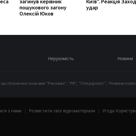
неса
загинув керівник
Київ". Реакція Захо
пошукового загону
удар
Олексій Юков
Нерухомість
Новини
 що позначені знаками "Реклама", "PR", "Спецпроект", "Новини компа
ися з нами
|
Розмістити свої відеоматеріали
|
Угода Користув