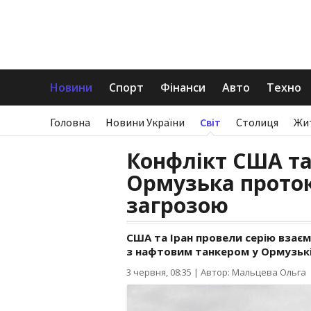
Новини
Спорт
Фінанси
Авто
Техно
Головна
Новини України
Світ
Столиця
Жи
Конфлікт США та
Ормузька проток
загрозою
США та Іран провели серію взаєм
з нафтовим танкером у Ормузькі
3 червня, 08:35
|
Автор: Мальцева Ольга