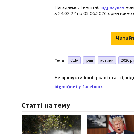
Нагадаємо, Генштаб
підрахував
нові
з 24.02.22 по 03.06.2026 орієнтовно 
Читайт
Теги:
США
Іран
новини
2026 рі
Не пропусти інші цікаві статті, пі
bigmir)net у facebook
Статті на тему