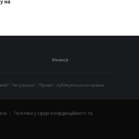
ду на
шпигують через Wi-Fi у
щодо судна: Це
готелях - Microsoft
прецедент
Фінанси
ній", "Актуально", "Промо", публікуються на правах
ача
|
Політика у сфері конфіденційності та