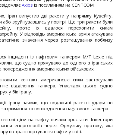
повідомляє
Axios
із посиланням на CENTCOM.
х, Іран випустив дві ракети у напрямку Кувейту,
и або зруйнувавшись у повітрі. Ще три ракети були
рейну, проте їх вдалося перехопити силам
хрейну. У відповідь американська армія атакувала
тратегічне значення через розташування поблизу
вся інцидент із нафтовим танкером M/T Lexie під
вили, що судно прямувало до одного з іранських
 на попередження американських військових.
ановити контакт американські сили застосували
нне відділення танкера. Унаслідок цього судно
х у бік Ірану.
юції Ірану заявив, що подальші ракетні удари по
 затримання та пошкодження нафтового танкера.
ї світові ціни на нафту почали зростати. Інвестори
чання енергоносіїв через Ормузьку протоку, яка
рутів транспортування нафти у світі.