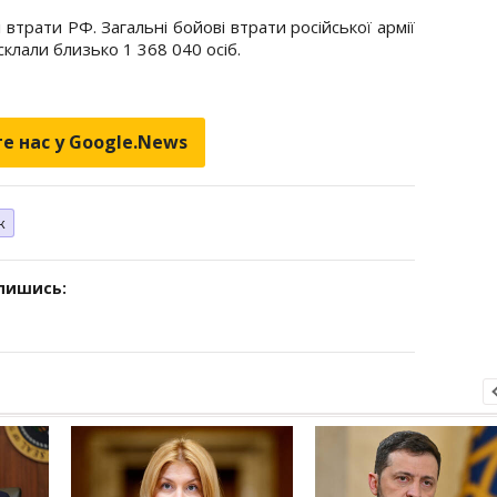
 втрати РФ. Загальні бойові втрати російської армії
склали близько 1 368 040 осіб.
е нас у Google.News
к
дпишись: