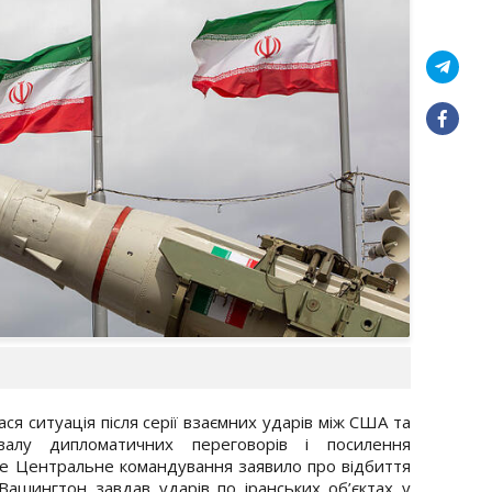
ся ситуація після серії взаємних ударів між США та
алу дипломатичних переговорів і посилення
ьке Центральне командування заявило про відбиття
 Вашингтон завдав ударів по іранських об’єктах у