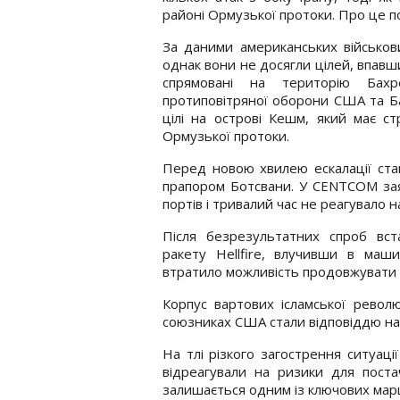
районі Ормузької протоки. Про це 
За даними американських військови
однак вони не досягли цілей, впавш
спрямовані на територію Бах
протиповітряної оборони США та Ба
цілі на острові Кешм, який має с
Ормузької протоки.
Перед новою хвилею ескалації ста
прапором Ботсвани. У CENTCOM зая
портів і тривалий час не реагувало
Після безрезультатних спроб вст
ракету Hellfire, влучивши в маши
втратило можливість продовжувати ру
Корпус вартових ісламської револ
союзниках США стали відповіддю на
На тлі різкого загострення ситуаці
відреагували на ризики для поста
залишається одним із ключових марш