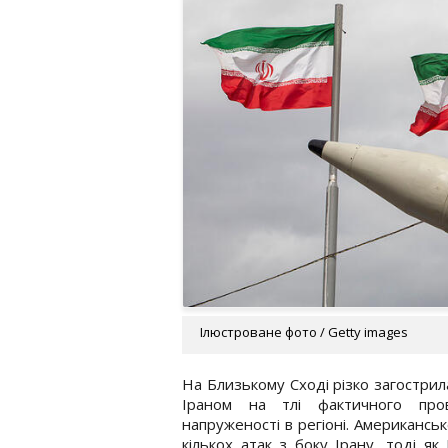
Ілюстроване фото / Getty images
На Близькому Сході різко загострила
Іраном на тлі фактичного пров
напруженості в регіоні. Американс
кількох атак з боку Ірану, тоді як