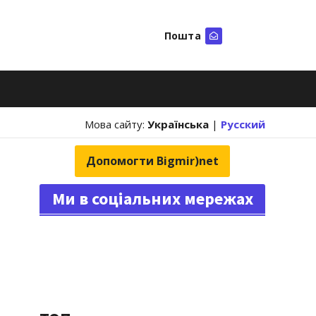
Пошта
Шукати
Мова сайту:
Українська
|
Русский
Допомогти Bigmir)net
Ми в соціальних мережах