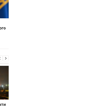
Втретє за два тижні: у
Корецький назвав к
ого
Грузії стався
для порятунку бізне
масштабний блекаут
ати
Російські хакери
Київ про рішення Шв