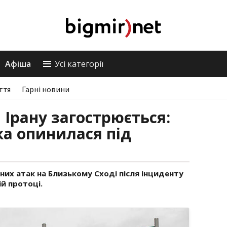
Афіша
Усі категорії
ття
Гарні новини
 Ірану загострюється:
а опинилася під
них атак на Близькому Сході після інциденту
й протоці.