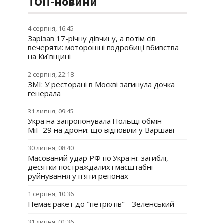
ТОП-новини
4 серпня, 16:45
Зарізав 17-річну дівчину, а потім сів
вечеряти: моторошні подробиці вбивства
на Київщині
2 серпня, 22:18
ЗМІ: У ресторані в Москві загинула дочка
генерала
31 липня, 09:45
Україна запропонувала Польщі обмін
МіГ-29 на дрони: що відповіли у Варшаві
30 липня, 08:40
Масований удар РФ по Україні: загиблі,
десятки постраждалих і масштабні
руйнування у п'яти регіонах
1 серпня, 10:36
Немає ракет до "петріотів" - Зеленський
31 липня, 01:36