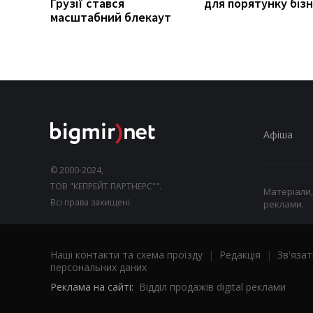
Грузії стався
для порятунку біз
масштабний блекаут
Афіша
© 2000-2024,
ТОВ "КЕПРЕЙТ ПАРТНЕРС"".
Матеріали,
Всі права захищені.
реклами.
Наші контакти та схема проїзду
|
Редакція
|
Зв'язат
персональних даних
Реклама на сайті:
Відділ продажів digital реклами