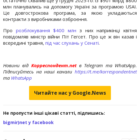
остаточно схвалив ще у грудні 2025-го: із $901 млрд $800
млн планувались на допомогу Україні за програмою USAI.
Це довгострокова програма, за якою укладаються
контракти з виробниками озброєння.
Про
розблокування $400 млн
з них наприкінці квітня
повідомляв міністр війни Піт Гегсет. Про це ж він казав і
всередині травня,
під час слухань у Сенаті
.
Новини від
Корреспондент.net
в Telegram та WhatsApp.
Підписуйтесь на наші канали
https://t.me/korrespondentnet
та
WhatsApp
Читайте нас у Google.News
Не пропусти інші цікаві статті, підпишись:
bigmir)net у facebook