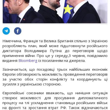
Німеччина, Франція та Велика Британія спільно з Україною
розробляють план, який може підштовхнути російського
диктатора Володимира Путіна до переговорів щодо
припинення війни. Про це у середу,3 червня, повідомило
видання
Bloomberg
із посиланням на джерела.
Зазначається, що посадовці трьох найбільших економік
Європи обговорюють можливість проведення переговорів
за участю обох сторін конфлікту та координують ці
зусилля з українською стороною.
Європейські союзники вважають, що нинішня ситуація
створює можливості для просування дипломатичного
процесу на тлі ускладнення становища російських військ
на фронті та зростання втрат РФ. Також відзначаються