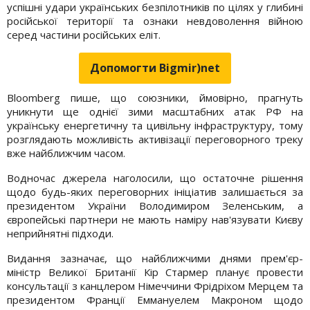
успішні удари українських безпілотників по цілях у глибині
російської території та ознаки невдоволення війною
серед частини російських еліт.
Допомогти Bigmir)net
Bloomberg пише, що союзники, ймовірно, прагнуть
уникнути ще однієї зими масштабних атак РФ на
українську енергетичну та цивільну інфраструктуру, тому
розглядають можливість активізації переговорного треку
вже найближчим часом.
Водночас джерела наголосили, що остаточне рішення
щодо будь-яких переговорних ініціатив залишається за
президентом України Володимиром Зеленським, а
європейські партнери не мають наміру нав'язувати Києву
неприйнятні підходи.
Видання зазначає, що найближчими днями прем'єр-
міністр Великої Британії Кір Стармер планує провести
консультації з канцлером Німеччини Фрідріхом Мерцем та
президентом Франції Еммануелем Макроном щодо