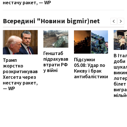
нестачу ракет, — WP
Всередині "Новини bigmir)net
Генштаб
В Італ
підрахував
Підсумки
Трамп
доби
втрати РФ
05.08: Удар по
жорстко
шука
у війні
Києву і брак
розкритикував
вики
антибалістики
Хегсета через
лоте
нестачу ракет,
білет
— WP
вигра
мільй