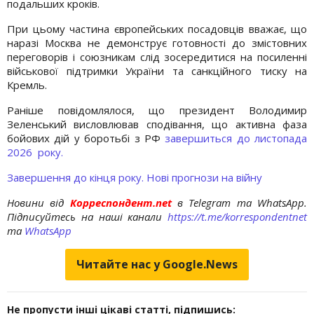
подальших кроків.
При цьому частина європейських посадовців вважає, що
наразі Москва не демонструє готовності до змістовних
переговорів і союзникам слід зосередитися на посиленні
військової підтримки України та санкційного тиску на
Кремль.
Раніше повідомлялося, що президент Володимир
Зеленський висловлював сподівання, що активна фаза
бойових дій у боротьбі з РФ
завершиться до листопада
2026 року.
Завершення до кінця року. Нові прогнози на війну
Новини від
Корреспондент.net
в Telegram та WhatsApp.
Підписуйтесь на наші канали
https://t.me/korrespondentnet
та
WhatsApp
Читайте нас у Google.News
Не пропусти інші цікаві статті, підпишись: