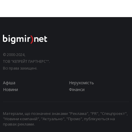
© 2000-2024,
ТОВ "КЕПРЕЙТ ПАРТНЕРС"".
Всі права захищені.
Афіша
Нерухомість
Новини
Фінанси
Матеріали, що позначені знаками "Реклама", "PR", "Спецпроект",
"Новини компаній", "Актуально", "Промо", публікуються на
правах реклами.