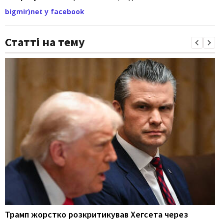
bigmir)net у facebook
Статті на тему
Трамп жорстко розкритикував Хегсета через