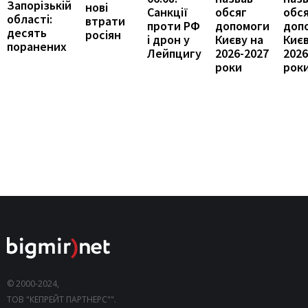
Запорізькій
нові
Санкції
обсяг
обс
області:
втрати
проти РФ
допомоги
доп
десять
росіян
і дрон у
Києву на
Києв
поранених
Лейпцигу
2026-2027
2026
роки
рок
© 2000-2024,
ТОВ "КЕПРЕЙТ ПАРТНЕРС"".