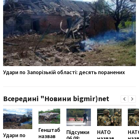
Удари по Запорізькій області: десять поранених
Всередині "Новини bigmir)net
Генштаб
Підсумки
НАТО
НАТ
Удари по
назвав
06.08:
назвав
наз