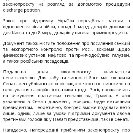
законопроєкту на розгляд за допомогою процедури
discharge petition.
Закон про підтримку України передбачає заходи з
відновлення після війни, понад 1 млрд доларів допомоги
для Києва та до 8 млрд доларів у вигляді прямих кредитів.
Документ також містить положення про посилення санкцій
та експортного контролю проти Росії, зокрема щодо
фінансових установ, нафтової та гірничодобувної галузей,
а також російських посадовців.
Подальша доля законопроєкту залишається
невизначеною. Для набуття чинності його має схвалити
Сенат, республіканське керівництво якого не виносило на
голосування санкційні ініціативи щодо Росії, посилаючись
на очікування політичних сигналів від Трампа. У разі
ухвалення в Сенаті документ, імовірно, буде ветований
президентом. Теоретично, Конгрес зможе подолати вето
лише, однак, лише за умови підтримки документа двома
третинами голосів як у Палаті представників, так і в Сенаті.
Нагадаємо, напередодні прибічники законопроєкту про