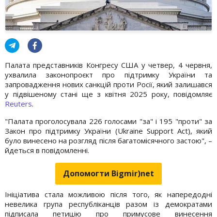
Палата представників Конгресу США у четвер, 4 червня,
ухвалила законопроєкт про підтримку України та
запровадження нових санкцій проти Росії, який залишався
у підвішеному стані ще з квітня 2025 року, повідомляє
Reuters
.
"Палата проголосувала 226 голосами "за" і 195 "проти" за
Закон про підтримку України (Ukraine Support Act), який
було винесено на розгляд після багатомісячного застою", –
йдеться в повідомленні.
Допомогти Bigmir)net
Ініціатива стала можливою після того, як напередодні
невелика група республіканців разом із демократами
підписала петицію про примусове винесення