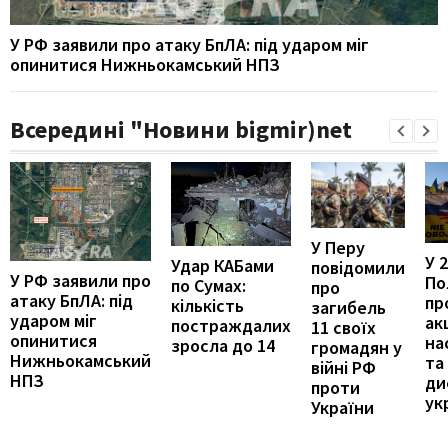
У РФ заявили про атаку БпЛА: під ударом міг
опинитися Нижньокамський НПЗ
Всередині "Новини bigmir)net
У Перу
У 
Удар КАБами
повідомили
У РФ заявили про
По
по Сумах:
про
атаку БпЛА: під
пр
кількість
загибель
ударом міг
ак
постраждалих
11 своїх
опинитися
на
зросла до 14
громадян у
Нижньокамський
та
війні РФ
НПЗ
ди
проти
ук
України