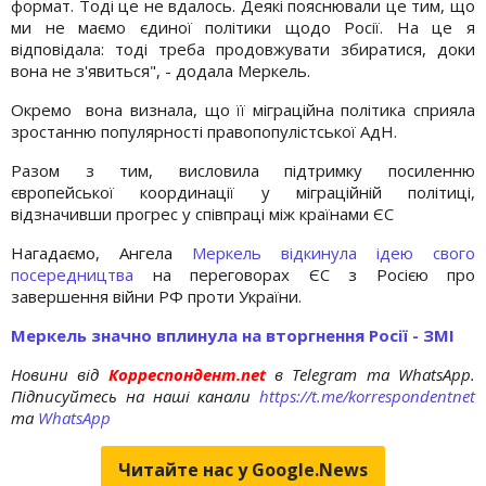
формат. Тоді це не вдалось. Деякі пояснювали це тим, що
ми не маємо єдиної політики щодо Росії. На це я
відповідала: тоді треба продовжувати збиратися, доки
вона не з'явиться", - додала Меркель.
Окремо вона визнала, що її міграційна політика сприяла
зростанню популярності правопопулістської АдН.
Разом з тим, висловила підтримку посиленню
європейської координації у міграційній політиці,
відзначивши прогрес у співпраці між країнами ЄС
Нагадаємо, Ангела
Меркель відкинула ідею свого
посередництва
на переговорах ЄС з Росією про
завершення війни РФ проти України.
Меркель значно вплинула на вторгнення Росії - ЗМІ
Новини від
Корреспондент.net
в Telegram та WhatsApp.
Підписуйтесь на наші канали
https://t.me/korrespondentnet
та
WhatsApp
Читайте нас у Google.News