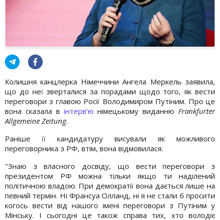
Колишня канцлерка Німеччини Ангела Меркель заявила,
що до неї зверталися за порадами щодо того, як вести
переговори з главою Росії Володимиром Путіним. Про це
вона сказала в
інтерв’ю
німецькому виданню
Frankfurter
Allgemeine Zeitung
.
Раніше її кандидатуру висували як можливого
переговорника з РФ, втім, вона відмовилася.
"Знаю з власного досвіду, що вести переговори з
президентом РФ можна тільки якщо ти наділений
політичною владою. При демократії вона дається лише на
певний термін. Ні Франсуа Олланд, ні я не стали б просити
когось вести від нашого імені переговори з Путіним у
Мінську. І сьогодні це також справа тих, хто володіє