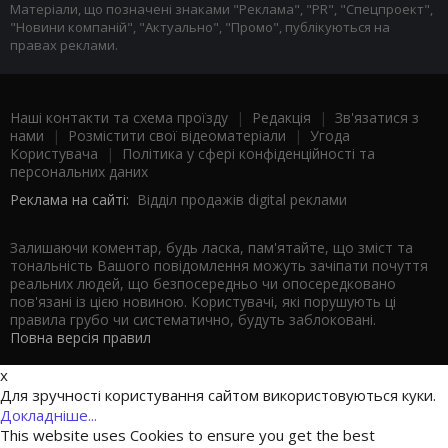
Матеріали, що позначені знаками "Реклама", "PR", "Спецпроект",
"Новини компаній", "Актуально", "Промо", публікуються на
правах реклами.
Наші контакти та схема проїзду
|
Редакція
|
Зв'язатися з
нами
|
Розмістити свої відеоматеріали
|
Угода
Користувача
|
Політика у сфері конфіденційності та
персональних даних
Реклама на сайті:
Відділ продажів digital реклами
Залишаючи коментар, будь ласка, пам'ятайте, що зміст та
тональність Вашого повідомлення можуть зачіпати почуття
реальних людей, що безпосередньо чи опосередковано
пов'язані із цією новиною. Користувачі, які порушують ці
правила грубо чи систематично, будуть заблоковані.
Повна версія правил
x
Для зручності користування сайтом використовуються куки.
Докладніше...
This website uses Cookies to ensure you get the best