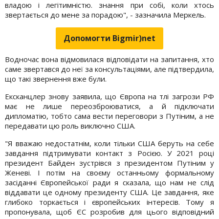
владою і легітимністю. знання при собі, коли хтось
звертається до мене за порадою", - зазначила Меркель.
Допомогти Bigmir)net
Водночас вона відмовилася відповідати на запитання, хто
саме звертався до неї за консультаціями, але підтвердила,
що такі звернення вже були.
Ексканцлер знову заявила, що Європа на тлі загрози РФ
має не лише переозброюватися, а й підключати
дипломатію, тобто сама вести переговори з Путіним, а не
передавати цю роль виключно США.
"Я вважаю недостатнім, коли тільки США беруть на себе
завдання підтримувати контакт з Росією. У 2021 році
президент Байден зустрівся з президентом Путіним у
Женеві. І потім на своєму останньому формальному
засіданні Європейської ради я сказала, що нам не слід
віддавати це одному президенту США. Це завдання, яке
глибоко торкається і європейських інтересів. Тому я
пропонувала, щоб ЄС розробив для цього відповідний