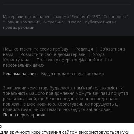
Матеріали, що позначені знаками "Реклама", "PR", "Спецпроект",
"Новини компаній", "Актуально", "Промо", публікуються на
правах реклами.
Наші контакти та схема проїзду
|
Редакція
|
Зв'язатися з
нами
|
Розмістити свої відеоматеріали
|
Угода
Користувача
|
Політика у сфері конфіденційності та
персональних даних
Реклама на сайті:
Відділ продажів digital реклами
Залишаючи коментар, будь ласка, пам'ятайте, що зміст та
тональність Вашого повідомлення можуть зачіпати почуття
реальних людей, що безпосередньо чи опосередковано
пов'язані із цією новиною. Користувачі, які порушують ці
правила грубо чи систематично, будуть заблоковані.
Повна версія правил
x
Для зручності користування сайтом використовуються куки.