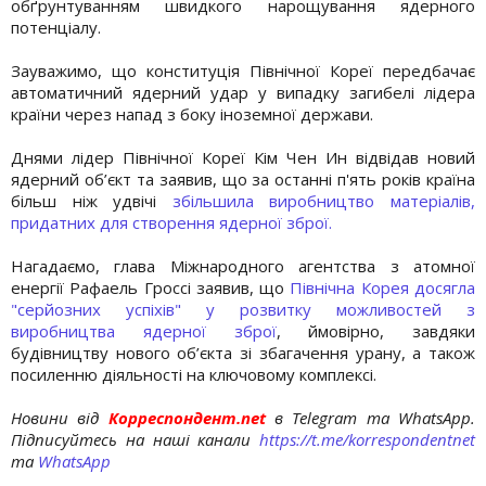
обґрунтуванням швидкого нарощування ядерного
потенціалу.
Зауважимо, що конституція Північної Кореї передбачає
автоматичний ядерний удар у випадку загибелі лідера
країни через напад з боку іноземної держави.
Днями лідер Північної Кореї Кім Чен Ин відвідав новий
ядерний об’єкт та заявив, що за останні п'ять років країна
більш ніж удвічі
збільшила виробництво матеріалів,
придатних для створення ядерної зброї.
Нагадаємо, глава Міжнародного агентства з атомної
енергії Рафаель Гроссі заявив, що
Північна Корея досягла
"серйозних успіхів" у розвитку можливостей з
виробництва ядерної зброї
, ймовірно, завдяки
будівництву нового об’єкта зі збагачення урану, а також
посиленню діяльності на ключовому комплексі.
Новини від
Корреспондент.net
в Telegram та WhatsApp.
Підписуйтесь на наші канали
https://t.me/korrespondentnet
та
WhatsApp