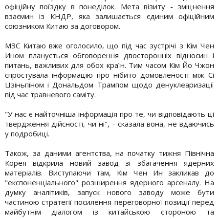
офіційну поїздку в понеділок. Мета візиту - зміцнення
взаємин із КНДР, яка залишається єдиним офіційним
союзником Китаю за договором.
МЗС Китаю вже оголосило, що під час зустрічі з Кім Чен
Ином планується обговорення двосторонніх відносин і
питань, важливих для обох країн. Тим часом Кім Йо Чжон
спростувала інформацію про нібито домовленості між Сі
Цзіньпіном і Дональдом Трампом щодо денуклеаризації
під час травневого саміту.
"У нас є найточніша інформація про те, чи відповідають ці
твердження дійсності, чи ні", - сказала вона, не вдаючись
у подробиці.
Також, за даними агентства, на початку тижня Північна
Корея відкрила новий завод зі збагачення ядерних
матеріалів. Виступаючи там, Кім Чен Ин закликав до
"експоненціального" розширення ядерного арсеналу. На
думку аналітиків, запуск нового заводу може бути
частиною стратегії посилення переговорної позиції перед
майбутнім діалогом із китайською стороною та