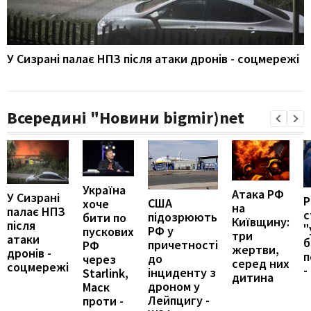
У Сизрані палає НПЗ після атаки дронів - соцмережі
Всередині "Новини bigmir)net
Україна
Атака РФ
У Сизрані
США
хоче
на
палає НПЗ
с
підозрюють
бити по
Київщину:
після
"
РФ у
пускових
три
атаки
б
причетності
РФ
жертви,
дронів -
п
до
через
серед них
соцмережі
-
інциденту з
Starlink,
дитина
дроном у
Маск
Лейпцигу -
проти -