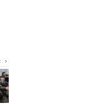
У Сизрані палає НПЗ
Україна хоче бити по