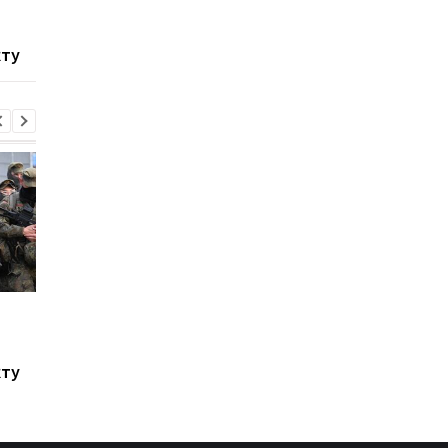
після атаки дронів -
пускових РФ через
соцмережі
Starlink, Маск проти -
кту
ЗМІ
У Сизрані палає НПЗ
Україна хоче бити по
після атаки дронів -
пускових РФ через
соцмережі
Starlink, Маск проти -
кту
ЗМІ