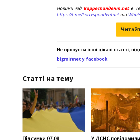
Новини від
Корреспондент.net
в T
https://t.me/korrespondentnet
та
What
Читайт
Не пропусти інші цікаві статті, пі
bigmir)net у facebook
Статті на тему
Підсумки 07.08:
У ДСНС повідомили