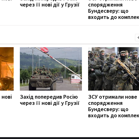
через її нові дії у Грузії
спорядження
Бундесверу: що
входить до компле
 нові
Захід попередив Росію
ЗСУ отримали нове
через її нові дії у Грузії
спорядження
Бундесверу: що
входить до компле