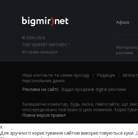
Афіша
© 2000-2024,
ТОВ "КЕПРЕЙТ ПАРТНЕРС"".
Матеріали,
Всі права захищені.
реклами.
Наші контакти та схема проїзду
|
Редакція
|
Зв'язат
персональних даних
Реклама на сайті:
Відділ продажів digital реклами
Залишаючи коментар, будь ласка, пам'ятайте, що змі
опосередковано пов'язані із цією новиною. Користувач
Повна версія правил
x
Для зручності користування сайтом використовуються куки.
Д