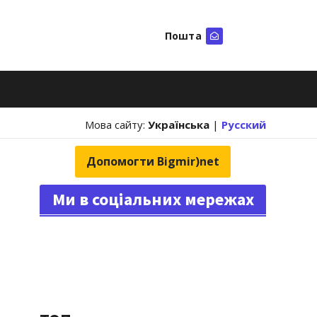
Пошта
Шукати
Мова сайту:
Українська
|
Русский
Допомогти Bigmir)net
Ми в соціальних мережах