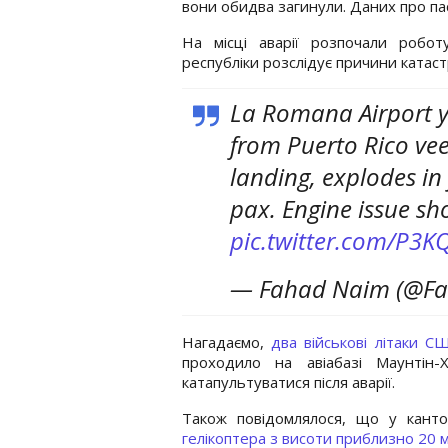
вони обидва загинули. Даних про па
На місці аварії розпочали робот
республіки розслідує причини катас
La Romana Airport y
from Puerto Rico ve
landing, explodes in 
pax. Engine issue sho
pic.twitter.com/P3K
— Fahad Naim (@F
Нагадаємо,
два військові літаки С
проходило на авіабазі Маунтін
катапультуватися після аварії.
Також повідомлялося, що у канто
гелікоптера з висоти приблизно 20