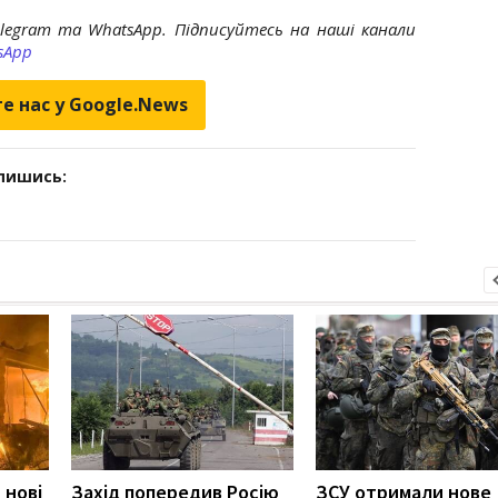
elegram та WhatsApp. Підписуйтесь на наші канали
sApp
е нас у Google.News
дпишись:
 нові
Захід попередив Росію
ЗСУ отримали нове