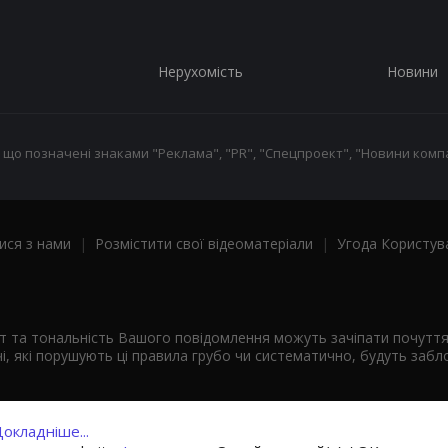
Нерухомість
Новини
 що позначені знаками "Реклама", "PR", "Спецпроект", "Новини компа
ися з нами
|
Розмістити свої відеоматеріали
|
Угода Користув
ст та тональність Вашого повідомлення можуть зачіпати почутт
і, які порушують ці правила грубо чи систематично, будуть забло
окладніше...