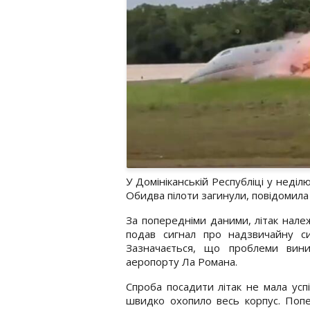
У Домініканській Республіці у неділ
Обидва пілоти загинули, повідомил
За попередніми даними, літак належ
подав сигнал про надзвичайну си
Зазначається, що проблеми вин
аеропорту Ла Романа.
Спроба посадити літак не мала успі
швидко охопило весь корпус. Попе