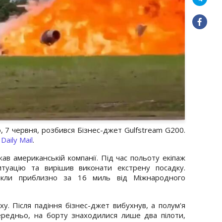
ю, 7 червня, розбився Бізнес-джет Gulfstream G200.
а
Daily Mail
.
ав американській компанії. Під час польоту екіпаж
туацію та вирішив виконати екстрену посадку.
икли приблизно за 16 миль від Міжнародного
ху. Після падіння бізнес-джет вибухнув, а полум'я
редньо, на борту знаходилися лише два пілоти,