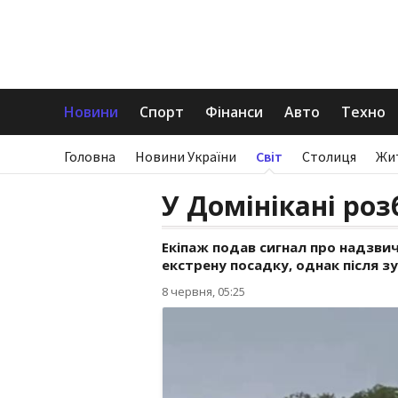
Новини
Спорт
Фінанси
Авто
Техно
Головна
Новини України
Світ
Столиця
Жи
У Домінікані роз
Екіпаж подав сигнал про надзви
екстрену посадку, однак після зу
8 червня, 05:25