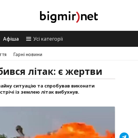
Афіша
Усі категорії
ття
Гарні новини
бився літак: є жертви
чайну ситуацію та спробував виконати
стрічі із землею літак вибухнув.