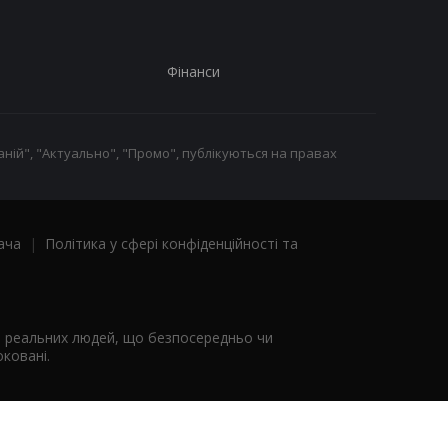
Фінанси
ній", "Актуально", "Промо", публікуються на правах
ача
|
Політика у сфері конфіденційності та
я реальних людей, що безпосередньо чи
ковані.