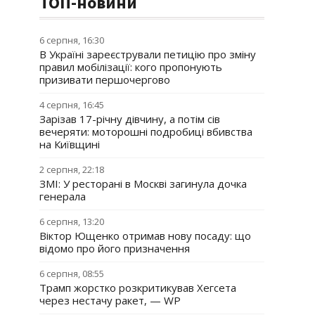
ТОП-новини
6 серпня, 16:30
В Україні зареєстрували петицію про зміну
правил мобілізації: кого пропонують
призивати першочергово
4 серпня, 16:45
Зарізав 17-річну дівчину, а потім сів
вечеряти: моторошні подробиці вбивства
на Київщині
2 серпня, 22:18
ЗМІ: У ресторані в Москві загинула дочка
генерала
6 серпня, 13:20
Віктор Ющенко отримав нову посаду: що
відомо про його призначення
6 серпня, 08:55
Трамп жорстко розкритикував Хегсета
через нестачу ракет, — WP