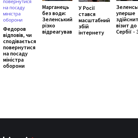
Марганець
Зеленсь
У Росії
без води:
уперше
стався
Зеленський
здійсни
масштабний
різко
візит до
збій
Федоров
відреагував
Сербії - 
інтернету
відповів, чи
сподівається
повернутися
на посаду
міністра
оборони