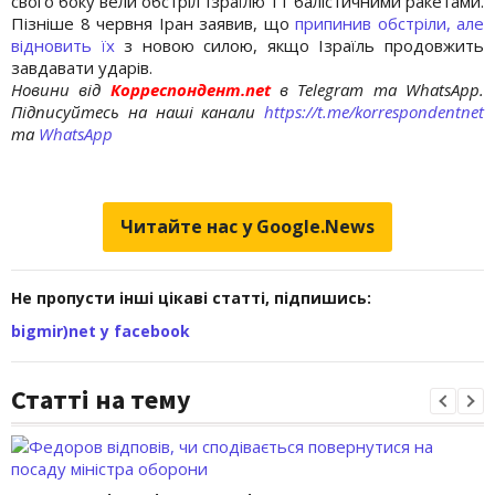
свого боку вели обстріл Ізраїлю 11 балістичними ракетами.
Пізніше 8 червня Іран заявив, що
припинив обстріли, але
відновить їх
з новою силою, якщо Ізраїль продовжить
завдавати ударів.
Новини від
Корреспондент.net
в Telegram та WhatsApp.
Підписуйтесь на наші канали
https://t.me/korrespondentnet
та
WhatsApp
Читайте нас у Google.News
Не пропусти інші цікаві статті, підпишись:
bigmir)net у facebook
Статті на тему