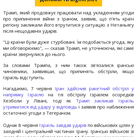
Трамп, який продовжує працювати над укладенням угоди
про припинення війни з Іраном, заявив, що п'ять країн
регіону закликали його втрутитися у ситуацію з Нетаньягу
після нещодавніх ударів.
"Ці країни були дуже стурбовані. Їм подобається угода, яку
ми обговорюємо", — сказав Трамп, не уточнюючи, які саме
країни звернулися до нього.
За словами Трампа, з ним також зв'язалися іранські
чиновники, заявивши, що припинять обстріли, якщо
Ізраїль відступить.
Нагадаємо, 7 червня
Іран здійснив ракетний обстріл у
напрямку Ізраїлю
на тлі обстрілу Ізраілем осоредків
Хезболи у Лівані, тоді як
Трамп закликав Ізраїль
утриматися від удару у відповідь
і заявив про наближення
остаточної угоди з Тегераном.
Однак 8 червня
Ізраїль завдав ударів
по військових цілях у
західній і центральній частинах Ірану. Іранські військові зі