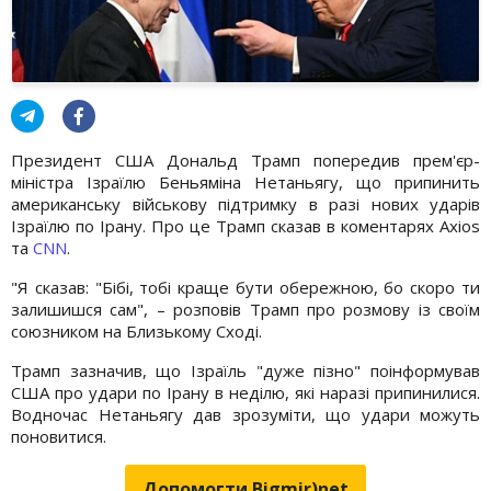
Президент США Дональд Трамп попередив прем'єр-
міністра Ізраїлю Беньяміна Нетаньягу, що припинить
американську військову підтримку в разі нових ударів
Ізраїлю по Ірану. Про це Трамп сказав в коментарях Axios
та
CNN
.
"Я сказав: "Бібі, тобі краще бути обережною, бо скоро ти
залишишся сам", – розповів Трамп про розмову із своїм
союзником на Близькому Сході.
Трамп зазначив, що Ізраїль "дуже пізно" поінформував
США про удари по Ірану в неділю, які наразі припинилися.
Водночас Нетаньягу дав зрозуміти, що удари можуть
поновитися.
Допомогти Bigmir)net