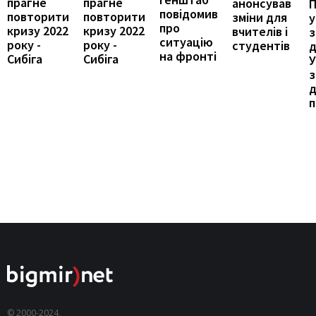
прагне
прагне
анонсував
П
повідомив
повторити
повторити
зміни для
у
про
кризу 2022
кризу 2022
вчителів і
ситуацію
року -
року -
студентів
д
на фронті
Сибіга
Сибіга
У
з
д
п
© 2000-2024,