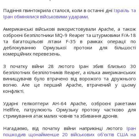
Падіння гвинтокрила сталося, коли в останні дні
Ізраїль та
Іран обмінялися військовими ударами
.
Американські військові використовували Apache, а також
озброєні безпілотники MQ-9 Reaper та штурмовики F/A-18
та багатоцільові літаки F-35 в рамках операції по
деблокуванню Ормузької протоки для більшості
комерційних перевезень.
З початку війни 28 лютого Іран збив близько 30
безпілотних безпілотників Reaper, а кілька американських
винищувачів було втрачено від ворожого та дружнього
вогню. Але це перший Apache, втрачений у цьому
конфлікті.
Ударні гелікоптери AH-64 Apache, озброєні ракетами
Hellfire, патрулюють Ормузьку протоку частково для
стримування атак малих човнів та збивання дронів.
Нагадаємо, від початку війни наприкінці лютого
Іран
пошкодив щонайменше 20 військових об'єктів США на