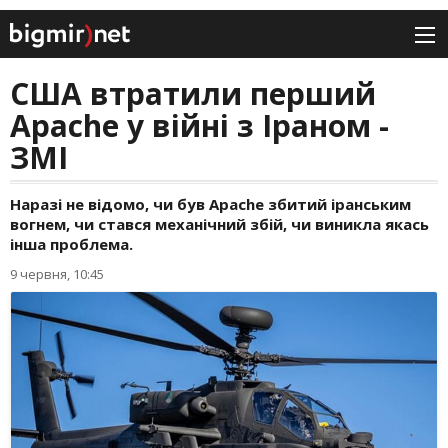
США втратили перший
Apache у війні з Іраном -
ЗМІ
Наразі не відомо, чи був Apache збитий іранським
вогнем, чи стався механічний збій, чи виникла якась
інша проблема.
9 червня, 10:45