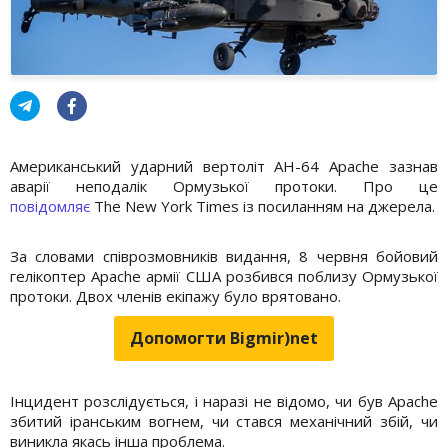
Американський ударний вертоліт AH-64 Apache зазнав
аварії неподалік Ормузької протоки. Про це
повідомляє
The New York Times із посиланням на джерела.
За словами співрозмовників видання, 8 червня бойовий
гелікоптер Apache армії США розбився поблизу Ормузької
протоки. Двох членів екіпажу було врятовано.
Допомогти Bigmir)net
Інцидент розслідується, і наразі не відомо, чи був Apache
збитий іранським вогнем, чи стався механічний збій, чи
виникла якась інша проблема.