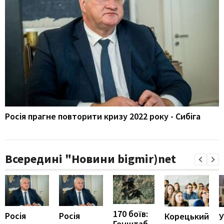
Росія прагне повторити кризу 2022 року - Сибіга
Всередині "Новини bigmir)net
170 боїв:
Росія
Росія
Корецький
У
Генштаб