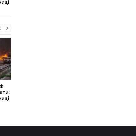
ниці
Freyja
повернутися на поса
міністра оборони
РФ
Зеленський розповів
Федоров відповів, чи
шти:
про антибалістику
сподівається
ниці
Freyja
повернутися на поса
міністра оборони