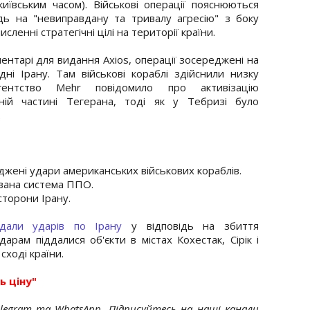
иївським часом). Військові операції пояснюються
дь на "невиправдану та тривалу агресію" з боку
сленні стратегічні цілі на території країни.
нтарі для видання Axios, операції зосереджені на
дні Ірану. Там військові кораблі здійснили низку
гентство Mehr повідомило про активізацію
ній частині Тегерана, тоді як у Тебризі було
.
ерджені удари американських військових кораблів.
ована система ППО.
 сторони Ірану.
вдали ударів по Ірану
у відповідь на збиття
дарам піддалися об'єкти в містах Кохестак, Сірік і
сході країни.
ь ціну"
elegram та WhatsApp. Підписуйтесь на наші канали