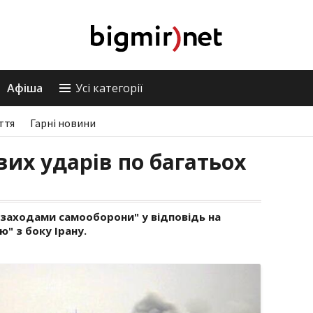
Афіша
Усі категорії
ття
Гарні новини
их ударів по багатьох
"заходами самооборони" у відповідь на
" з боку Ірану.