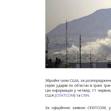
Збройні сили США, за розпоряджен
серію ударів по об'єктах в Ірані. Ір
Цю інформацію у четвер, 11 червн
США (
CENTCOM
) та
CNN.
За офіційною заявою CENTCOM, уд