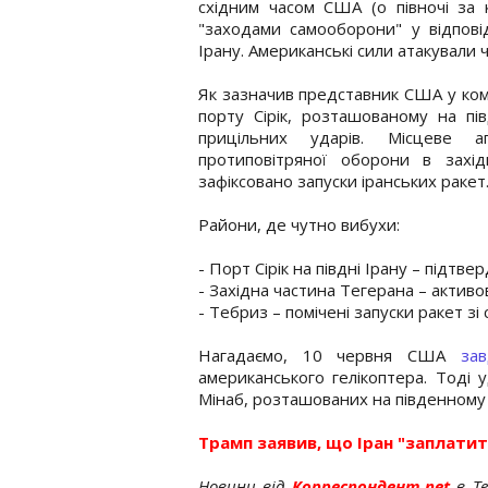
східним часом США (о півночі за к
"заходами самооборони" у відпові
Ірану. Американські сили атакували чи
Як зазначив представник США у коме
порту Сірік, розташованому на пів
прицільних ударів. Місцеве а
протиповітряної оборони в захід
зафіксовано запуски іранських ракет
Райони, де чутно вибухи:
- Порт Сірік на півдні Ірану – підтв
- Західна частина Тегерана – актив
- Тебриз – помічені запуски ракет зі
Нагадаємо, 10 червня США
за
американського гелікоптера. Тоді у
Мінаб, розташованих на південному 
Трамп заявив, що Іран "заплатит
Новини від
Корреспондент.net
в T