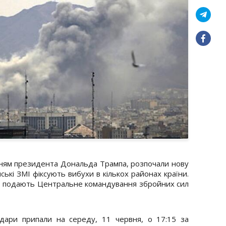
ням президента Дональда Трампа, розпочали нову
анські ЗМІ фіксують вибухи в кількох районах країни.
я, подають Центральне командування збройних сил
ари припали на середу, 11 червня, о 17:15 за