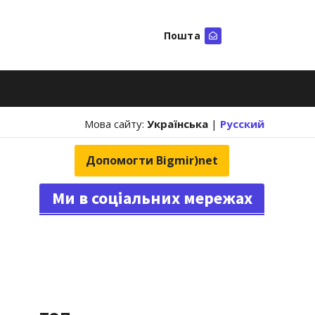
Пошта
Шукати
Мова сайту:
Українська
|
Русский
Допомогти Bigmir)net
Ми в соціальних мережах