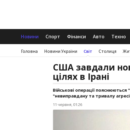
Новини
Спорт
Фінанси
Авто
Техно
Головна
Новини України
Світ
Столиця
Жи
США завдали нов
цілях в Ірані
Військові операції пояснюються 
"невиправдану та тривалу агресію
11 червня, 01:26