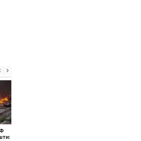
РФ
Зеленський розповів
Федоров відповів, чи
шти:
про антибалістику
сподівається