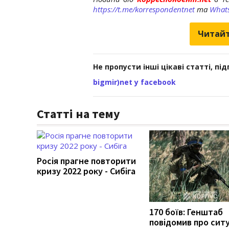
https://t.me/korrespondentnet
та
What
Читайт
Не пропусти інші цікаві статті, пі
bigmir)net у facebook
Статті на тему
Росія прагне повторити
кризу 2022 року - Сибіга
170 боїв: Генштаб
повідомив про сит