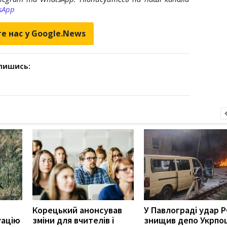
sApp
е нас у Google.News
дпишись:
Корецький анонсував
У Павлограді удар 
уацію
зміни для вчителів і
знищив депо Укрпо