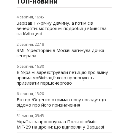
ТОП-новини
4 серпня, 16:45
Зарізав 17-річну дівчину, а потім сів
вечеряти: моторошні подробиці вбивства
на Київщині
2 серпня, 22:18
ЗМІ: У ресторані в Москві загинула дочка
генерала
6 серпня, 16:30
В Україні зареєстрували петицію про зміну
правил мобілізації: кого пропонують
призивати першочергово
6 серпня, 13:20
Віктор Ющенко отримав нову посаду: що
відомо про його призначення
31 липня, 09:45
Україна запропонувала Польщі обмін
МіГ-29 на дрони: що відповіли у Варшаві