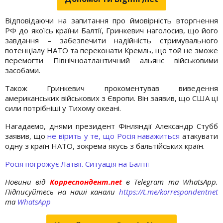
Відповідаючи на запитання про ймовірність вторгнення
РФ до якоїсь країни Балтії, Гринкевич наголосив, що його
завдання – забезпечити надійність стримувального
потенціалу НАТО та переконати Кремль, що той не зможе
перемогти Північноатлантичний альянс військовими
засобами.
Також Гринкевич прокоментував виведення
американських військових з Європи. Він заявив, що США ці
сили потрібніші у Тихому океані.
Нагадаємо, днями президент Фінляндії Александр Стубб
заявив, що
не вірить у те, що Росія наважиться
атакувати
одну з країн НАТО, зокрема якусь з бальтійських країн.
Росія погрожує Латвії. Ситуація на Балтії
Новини від
Корреспондент.net
в Telegram та WhatsApp.
Підписуйтесь на наші канали
https://t.me/korrespondentnet
та
WhatsApp