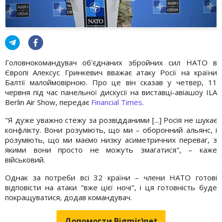
Головнокомандувач об'єднаних збройних сил НАТО в
Європі Алексус Гринкевич вважає атаку Росії на країни
Балтії малоймовірною. Про це він сказав у четвер, 11
червня під час панельної дискусії на виставці-авіашоу ILA
Berlin Air Show, передає
Financial Times
.
"Я дуже уважно стежу за розвідданими [...] Росія не шукає
конфлікту. Вони розуміють, що ми – оборонний альянс, і
розуміють, що ми маємо низку асиметричних переваг, з
якими вони просто не можуть змагатися", – каже
військовий.
Однак за потреби всі 32 країни – члени НАТО готові
відповісти на атаки "вже цієї ночі", і ця готовність буде
покращуватися, додав командувач.
Допомогти Bigmir)net