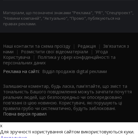
Матеріали, що позначені знаками "Реклама", "PR", "Спецпроект",
"Новини компаній", "Актуально", "Промо", публікуються на
правах реклами.
Наші контакти та схема проїзду
|
Редакція
|
Зв'язатися з
нами
|
Розмістити свої відеоматеріали
|
Угода
Користувача
|
Політика у сфері конфіденційності та
персональних даних
Реклама на сайті:
Відділ продажів digital реклами
Залишаючи коментар, будь ласка, пам'ятайте, що зміст та
тональність Вашого повідомлення можуть зачіпати почуття
реальних людей, що безпосередньо чи опосередковано
пов'язані із цією новиною. Користувачі, які порушують ці
правила грубо чи систематично, будуть заблоковані.
Повна версія правил
x
Для зручності користування сайтом використовуються куки.
Докладніше...