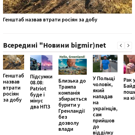
Генштаб назвав втрати росіян за добу
Всередині "Новини bigmir)net
Генштаб
Підсумки
У Польщі
Рак 
Близька до
назвав
08.08:
чоловік,
Бай
Трампа
втрати
Patriot
який
пош
компанія
росіян
буде і
нападав
на к
збирається
за добу
мінус
на
бурити у
два НПЗ
українців,
Гренландії
сам
без
прийшов
дозволу
до
влади
відділку