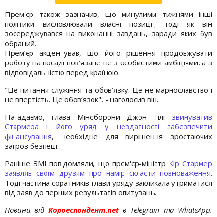
Прем'єр також зазначив, що минулими тижнями інші
політики висловлювали власні позиції, тоді як він
зосереджувався на виконанні завдань, заради яких був
обраний.
Прем’єр акцентував, що його рішення продовжувати
роботу на посаді пов’язане не з особистими амбіціями, а з
відповідальністю перед країною.
"Це питання служіння та обов’язку. Це не марнославство і
не впертість. Це обов’язок", - наголосив він.
Нагадаємо, глава Міноборони Джон Гілі
звинуватив
Стармера і його уряд у нездатності забезпечити
фінансування
, необхідне для вирішення зростаючих
загроз безпеці.
Раніше ЗМІ повідомляли, що прем'єр-міністр
Кір Стармер
заявляв своїм друзям про намір скласти повноваження
.
Тоді частина соратників глави уряду закликала утриматися
від заяв до перших результатів опитувань.
Новини від
Корреспондент.net
в Telegram та WhatsApp.