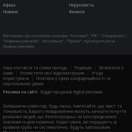
Афіша
Нерухомість
Новини
Фінанси
Матеріали, що позначені знаками "Реклама", "PR", "Спецпроект",
"Новини компаній", "Актуально", "Промо", публікуються на
правах реклами.
Наші контакти та схема проїзду
|
Редакція
|
Зв'язатися з
нами
|
Розмістити свої відеоматеріали
|
Угода
Користувача
|
Політика у сфері конфіденційності та
персональних даних
Реклама на сайті:
Відділ продажів digital реклами
Залишаючи коментар, будь ласка, пам'ятайте, що зміст та
тональність Вашого повідомлення можуть зачіпати почуття
реальних людей, що безпосередньо чи опосередковано
пов'язані із цією новиною. Користувачі, які порушують ці
правила грубо чи систематично, будуть заблоковані.