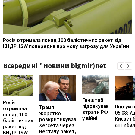
Росія отримала понад 100 балістичних ракет від
КНДР: ISW попередив про нову загрозу для України
Всередині "Новини bigmir)net
Генштаб
Росія
підрахував
Підсумк
Трамп
отримала
втрати РФ
05.08: У
жорстко
понад 100
у війні
Києву і 
розкритикував
балістичних
антибал
Хегсета через
ракет від
нестачу ракет,
КНДР: ISW