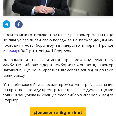
Прем’єр-міністр Великої Британії Кір Стармер заявив, що
не планує залишати свою посаду та не вважає доцільним
проводити нову боротьбу за лідерство в партії. Про це
інформує
BBC
у п'ятницю, 12 червня.
Відповідаючи на запитання про можливу участь у
майбутніх виборах лідера Лейбористської партії, Стармер
наголосив, що не збирається відмовлятися від обов’язків
глави уряду.
"Я не збираюся йти з посади прем’єр-міністра", - зазначив
він про свою посаду прем’єр-міністра. - "Не думаю, що ми
повинні занурювати країну в хаос виборів лідера", - додав
Стармер.
Допомогти Bigmir)net