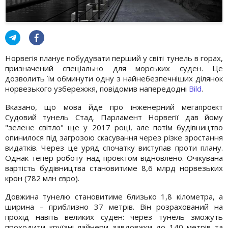
Норвегія планує побудувати перший у світі тунель в горах,
призначений спеціально для морських суден. Це
дозволить їм обминути одну з найнебезпечніших ділянок
норвезького узбережжя, повідомив напередодні
Bild
.
Вказано, що мова йде про інженерний мегапроєкт
Судовий тунель Стад. Парламент Норвегії дав йому
"зелене світло" ще у 2017 році, але потім будівництво
опинилося під загрозою скасування через різке зростання
видатків. Через це уряд спочатку виступав проти плану.
Однак тепер роботу над проєктом відновлено. Очікувана
вартість будівництва становитиме 8,6 млрд норвезьких
крон (782 млн євро).
Довжина тунелю становитиме близько 1,8 кілометра, а
ширина – приблизно 37 метрів. Він розрахований на
прохід навіть великих суден: через тунель зможуть
проходити круїзні лайнери завдовжки до 140 метрів та