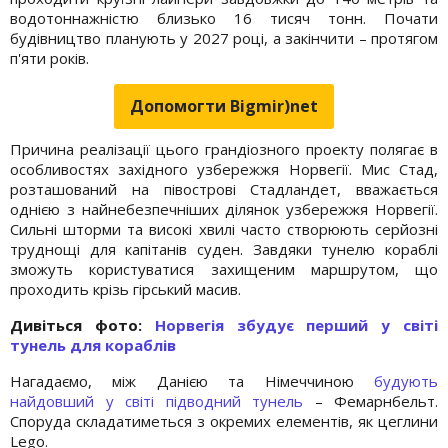
водотоннажністю близько 16 тисяч тонн. Почати
будівництво планують у 2027 році, а закінчити – протягом
п'яти років.
Допомогти Bigmir)net
Причина реалізації цього грандіозного проекту полягає в
особливостях західного узбережжя Норвегії. Мис Стад,
розташований на півострові Стадландет, вважається
однією з найнебезпечніших ділянок узбережжя Норвегії.
Сильні шторми та високі хвилі часто створюють серйозні
труднощі для капітанів суден. Завдяки тунелю кораблі
зможуть користуватися захищеним маршрутом, що
проходить крізь гірський масив.
Дивіться фото:
Норвегія збудує перший у світі
тунель для кораблів
Нагадаємо, між Данією та Німеччиною
будують
найдовший у світі підводний тунель
– Фемарнбельт.
Споруда складатиметься з окремих елементів, як цеглини
Lego.