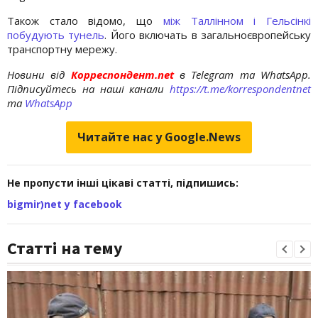
Також стало відомо, що
між Таллінном і Гельсінкі
побудують тунель
. Його включать в загальноєвропейську
транспортну мережу.
Новини від
Корреспондент.net
в Telegram та WhatsApp.
Підписуйтесь на наші канали
https://t.me/korrespondentnet
та
WhatsApp
Читайте нас у Google.News
Не пропусти інші цікаві статті, підпишись:
bigmir)net у facebook
Статті на тему