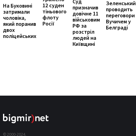
Суд
Зеленський
12 суден
На Буковині
призначив
проводить
тіньового
затримали
довічне 11
переговори
флоту
чоловіка,
військовим
Вучичем у
Росії
який поранив
РФ за
Белграді
двох
розстріл
поліцейських
людей на
Київщині
© 2000-2024,