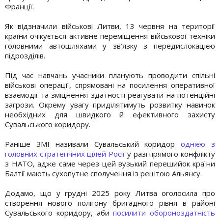
Франції.
Як відзначили військові Литви, 13 червня на території
країни очікується активне переміщення військової техніки
головними автошляхами у зв’язку з передислокацією
підрозділів.
Під час навчань учасники планують проводити спільні
військові операції, спрямовані на посилення оперативної
взаємодії та зміцнення здатності реагувати на потенційні
загрози. Окрему увагу приділятимуть розвитку навичок
необхідних для швидкого й ефективного захисту
Сувальського коридору.
Раніше ЗМІ називали Сувальський коридор
однією з
головних стратегічних цілей Росії
у разі прямого конфлікту
з НАТО, адже саме через цей вузький перешийок країни
Балтії мають сухопутне сполучення із рештою Альянсу.
Додамо, що у грудні 2025 року Литва оголосила про
створення нового полігону бригадного рівня в районі
Сувальського коридору, аби
посилити обороноздатність