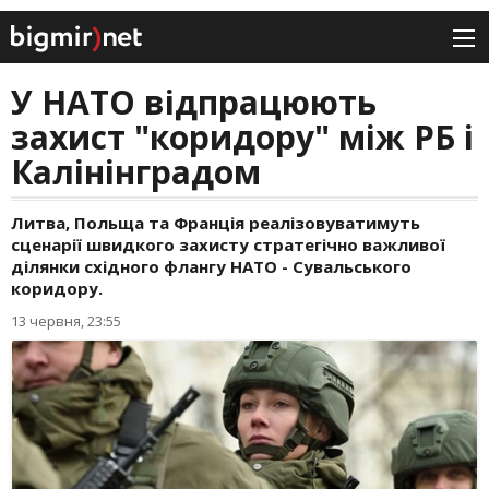
У НАТО відпрацюють
захист "коридору" між РБ і
Калінінградом
Литва, Польща та Франція реалізовуватимуть
сценарії швидкого захисту стратегічно важливої
ділянки східного флангу НАТО - Сувальського
коридору.
13 червня, 23:55