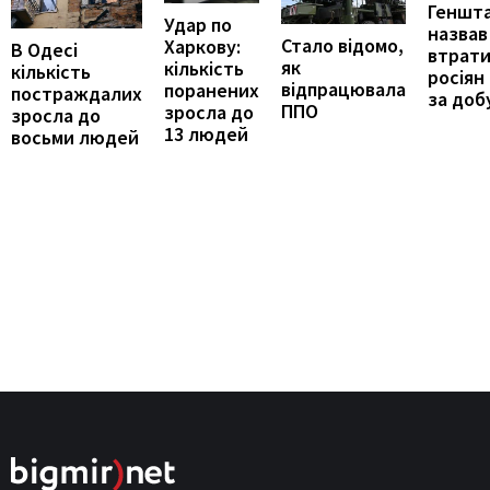
Геншт
Удар по
назвав
Стало відомо,
Харкову:
В Одесі
втрат
як
кількість
кількість
росіян
відпрацювала
поранених
постраждалих
за доб
ППО
зросла до
зросла до
13 людей
восьми людей