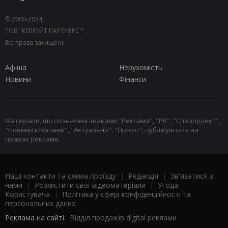
© 2000-2024,
ТОВ "КЕПРЕЙТ ПАРТНЕРС"".
Всі права захищені.
Афіша
Нерухомість
Новини
Фінанси
Матеріали, що позначені знаками "Реклама", "PR", "Спецпроект",
"Новини компаній", "Актуально", "Промо", публікуються на
правах реклами.
Наші контакти та схема проїзду
|
Редакція
|
Зв'язатися з
нами
|
Розмістити свої відеоматеріали
|
Угода
Користувача
|
Політика у сфері конфіденційності та
персональних даних
Реклама на сайті:
Відділ продажів digital реклами