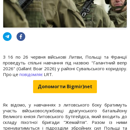
З 16 по 26 червня військові Литви, Польщі та Франції
проведуть спільні навчання під назвою "Галантний вепр
2026" (Gallant Boar 2026) у районі Сувальського коридору.
Про це
повідомляє
LRT.
Допомогти Bigmir)net
Як відомо, у навчаннях з литовського боку братимуть
участь військовослужбовці драгунського батальйону
Великого князя Литовського Бутігейдіса, який входить до
складу піхотної бригади "Жемайтія". Разом із ними
тренуватимуться і підрозділи збройних сил Польщі та