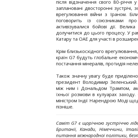
після відзначення свого 80-річчя у
заплановані двосторонні зустрічі
врегулювання війни з Іраном. Бі
поговорить із союзниками про
активізувалися бойові дії. Велик
долучитися до цього процесу. У рам
Катару та ОАЕ для участі в розшире
Крім близькосхідного врегулювання,
країн G7 будуть глобальне економіч
постачання мінералів, протидія неле
Також значну увагу буде приділено в
президент Володимир Зеленський. П
між ним і Дональдом Трампом, ам
їхньої розмови в кулуарах заходу.
міністром Індії Нарендрою Моді щод
пізніше.
Саміт G7 є щорічною зустріччю лідер
Британії, Канади, Німеччини, Італ
питання міжнародної політики, безп