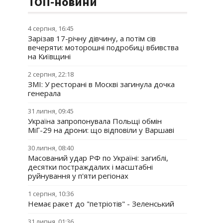
ТОП-новини
4 серпня, 16:45
Зарізав 17-річну дівчину, а потім сів
вечеряти: моторошні подробиці вбивства
на Київщині
2 серпня, 22:18
ЗМІ: У ресторані в Москві загинула дочка
генерала
31 липня, 09:45
Україна запропонувала Польщі обмін
МіГ-29 на дрони: що відповіли у Варшаві
30 липня, 08:40
Масований удар РФ по Україні: загиблі,
десятки постраждалих і масштабні
руйнування у п'яти регіонах
1 серпня, 10:36
Немає ракет до "петріотів" - Зеленський
31 липня, 01:36