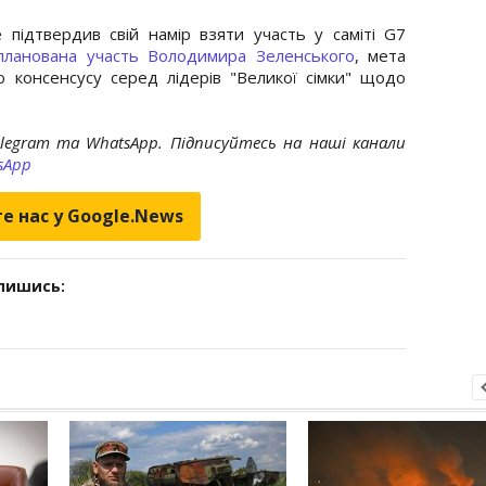
підтвердив свій намір взяти участь у саміті G7
планована участь Володимира Зеленського
, мета
ю консенсусу серед лідерів "Великої сімки" щодо
elegram та WhatsApp. Підписуйтесь на наші канали
sApp
е нас у Google.News
дпишись: