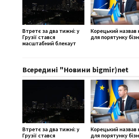
Втретє за два тижні: у
Корецький назвав 
Грузії стався
для порятунку біз
масштабний блекаут
Всередині "Новини bigmir)net
Втретє за два тижні: у
Корецький назвав 
Грузії стався
для порятунку біз