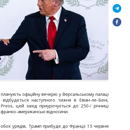
планують офіційну вечерю у Версальському палаці
 відбудеться наступного тижня в Евіан-ле-Бені,
Press, цей захід приурочується до 250-ї річниці
і франко-американські відносини.
 обох урядів, Трамп прибуде до Франції 15 червня