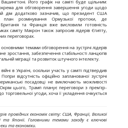
 Вашингтоні. Його графік на саміті буде щільним:
, зокрема для обговорення завершення угоди щодо
лий дім додатково зазначив, що президент США
 план розмінування Ормузької протоки, де
а Британія та Франція вже висловили готовність
ках саміту Макрон також запросив лідерів Єгипту,
них переговорах.
 основними темами обговорення на зустрічі лідерів
не зростання, забезпечення стабільності ланцюгів
гальній міграції та розвиток штучного інтелекту.
ійні в Україні, оскільки участь у саміті підтвердив
опри відсутність офіційно запланованої зустрічі
ериканські посадовці не виключають можливості
 Окрім цього, Трамп планує переговори з прем'єр-
о торговельної угоди, хоча її укладення очікується
ів провідних економік світу: США, Франції, Великої
ії та Японії. Головними темами заходу є ключові
еки та економіки.