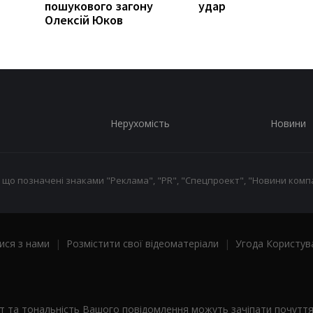
пошукового загону
удар
Олексій Юков
Нерухомість
Новини
 що позначені знаками "Реклама", "PR", "Спецпроект", "Новини компа
ися з нами
|
Розмістити свої відеоматеріали
|
Угода Користув
ст та тональність Вашого повідомлення можуть зачіпати почутт