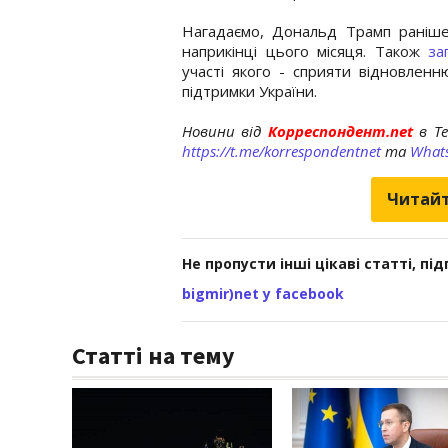
Нагадаємо, Дональд Трамп раніше 
наприкінці цього місяця. Також
за
участі якого - сприяти відновленн
підтримки України.
Новини від
Корреспондент.net
в T
https://t.me/korrespondentnet
та
What
Читайт
Не пропусти інші цікаві статті, пі
bigmir)net у facebook
Статті на тему