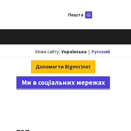
Пошта
Шукати
Мова сайту:
Українська
|
Русский
Допомогти Bigmir)net
Ми в соціальних мережах