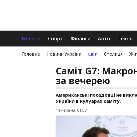
Новини
Спорт
Фінанси
Авто
Техно
Головна
Новини України
Світ
Столиця
Жи
Саміт G7: Макрон
за вечерею
Американські посадовці не вик
України в кулуарах саміту.
14 червня, 01:58