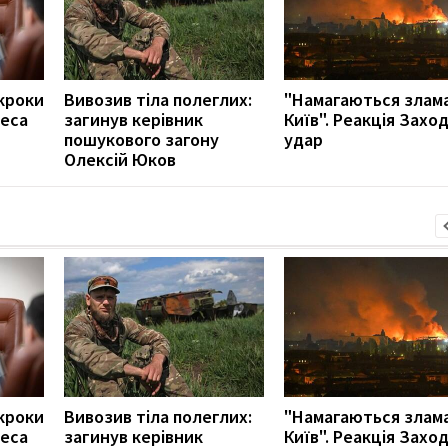
кроки
Вивозив тіла полеглих:
"Намагаються злам
неса
загинув керівник
Київ". Реакція Захо
пошукового загону
удар
Олексій Юков
кроки
Вивозив тіла полеглих:
"Намагаються злам
неса
загинув керівник
Київ". Реакція Захо