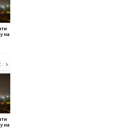
ати
Російські хакери
Київ про рішення Шв
ду на
шпигують через Wi-Fi у
щодо судна: Це
готелях - Microsoft
прецедент
ати
Російські хакери
Київ про рішення Шв
ду на
шпигують через Wi-Fi у
щодо судна: Це