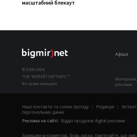
масштабний блекаут
Афіша
© 2000-2024,
ТОВ "КЕПРЕЙТ ПАРТНЕРС"".
Матеріали,
Всі права захищені.
реклами.
Наші контакти та схема проїзду
|
Редакція
|
Зв'язат
персональних даних
Реклама на сайті:
Відділ продажів digital реклами
Залишаючи коментар, будь ласка, пам'ятайте, що змі