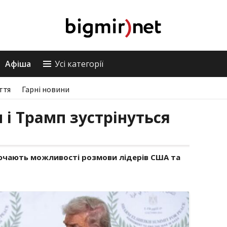
Афіша
Усі категорії
ття
Гарні новини
 і Трамп зустрінуться
лючають можливості розмови лідерів США та