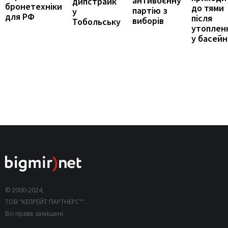
антивоєнну
дипстрайк
бронетехніки
до тями
партію з
у
для РФ
після
виборів
Тобольську
утоплен
у басейн
© 2000-2024,
ТОВ "КЕПРЕЙТ ПАРТНЕРС"".
Всі права захищені.