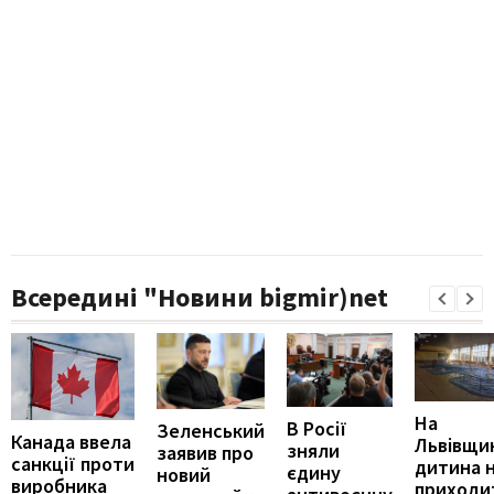
Всередині "Новини bigmir)net
На
В Росії
Зеленський
Канада ввела
Львівщи
зняли
заявив про
санкції проти
дитина 
єдину
новий
виробника
приходи