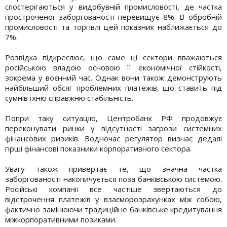
спостерігаються у видобувній промисловості, де частка
простроченої заборгованості перевищує 8%. В обробній
промисловості та торгівлі цей показник наближається до
7%.
Розвідка підкреслює, що саме ці сектори вважаються
російською владою основою її економічної стійкості,
зокрема у воєнний час. Однак вони також демонструють
найбільший обсяг проблемних платежів, що ставить під
сумнів їхню справжню стабільність.
Попри таку ситуацію, Центробанк РФ продовжує
переконувати ринки у відсутності загрози системних
фінансових ризиків. Водночас регулятор визнає дедалі
гірші фінансові показники корпоративного сектора.
Увагу також привертає те, що значна частка
заборгованості накопичується поза банківською системою.
Російські компанії все частіше звертаються до
відстрочення платежів у взаєморозрахунках між собою,
фактично замінюючи традиційне банківське кредитування
міжкорпоративними позиками.