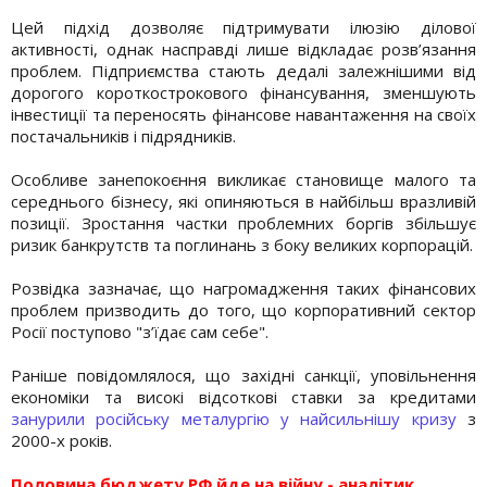
Цей підхід дозволяє підтримувати ілюзію ділової
активності, однак насправді лише відкладає розв’язання
проблем. Підприємства стають дедалі залежнішими від
дорогого короткострокового фінансування, зменшують
інвестиції та переносять фінансове навантаження на своїх
постачальників і підрядників.
Особливе занепокоєння викликає становище малого та
середнього бізнесу, які опиняються в найбільш вразливій
позиції. Зростання частки проблемних боргів збільшує
ризик банкрутств та поглинань з боку великих корпорацій.
Розвідка зазначає, що нагромадження таких фінансових
проблем призводить до того, що корпоративний сектор
Росії поступово "з’їдає сам себе".
Раніше повідомлялося, що західні санкції, уповільнення
економіки та високі відсоткові ставки за кредитами
занурили російську металургію у найсильнішу кризу
з
2000-х років.
Половина бюджету РФ йде на війну - аналітик