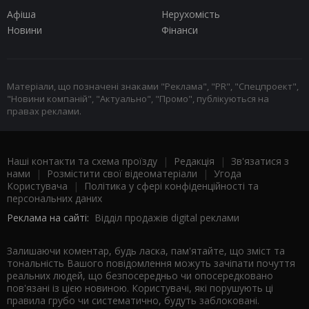
Афіша
Нерухомість
Новини
Фінанси
Матеріали, що позначені знаками "Реклама", "PR", "Спецпроект",
"Новини компаній", "Актуально", "Промо", публікуються на
правах реклами.
Наші контакти та схема проїзду
|
Редакція
|
Зв'язатися з
нами
|
Розмістити свої відеоматеріали
|
Угода
Користувача
|
Політика у сфері конфіденційності та
персональних даних
Реклама на сайті:
Відділ продажів digital реклами
Залишаючи коментар, будь ласка, пам'ятайте, що зміст та
тональність Вашого повідомлення можуть зачіпати почуття
реальних людей, що безпосередньо чи опосередковано
пов'язані із цією новиною. Користувачі, які порушують ці
правила грубо чи систематично, будуть заблоковані.