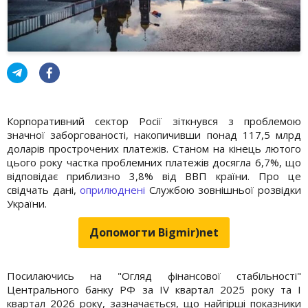
Корпоративний сектор Росії зіткнувся з проблемою
значної заборгованості, накопичивши понад 117,5 млрд
доларів прострочених платежів. Станом на кінець лютого
цього року частка проблемних платежів досягла 6,7%, що
відповідає приблизно 3,8% від ВВП країни. Про це
свідчать дані,
оприлюднені
Службою зовнішньої розвідки
України.
Допомогти Bigmir)net
Посилаючись на "Огляд фінансової стабільності"
Центрального банку РФ за IV квартал 2025 року та I
квартал 2026 року, зазначається, що найгірші показники